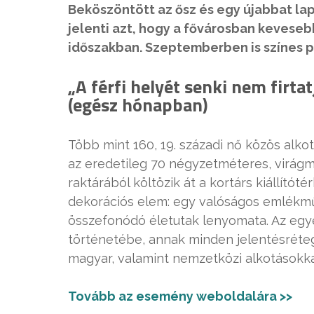
Beköszöntött az ősz és egy újabbat l
jelenti azt, hogy a fővárosban keveseb
időszakban. Szeptemberben is színes 
„A férfi helyét senki nem firta
(egész hónapban)
Több mint 160, 19. századi nő közös alkot
az eredetileg 70 négyzetméteres, virá
raktárából költözik át a kortárs kiállítót
dekorációs elem: egy valóságos emlékmű, 
összefonódó életutak lenyomata. Az egye
történetébe, annak minden jelentésrétegé
magyar, valamint nemzetközi alkotásokka
Tovább az esemény weboldalára >>