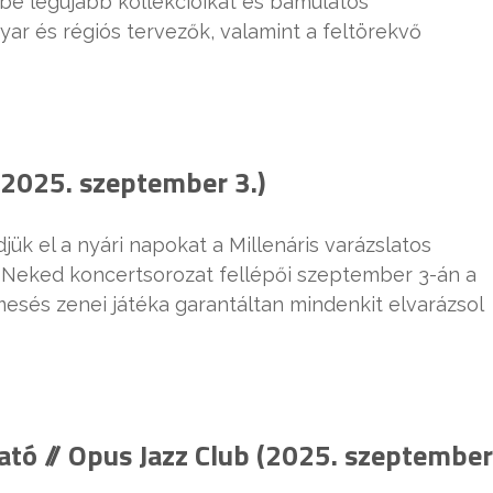
be legújabb kollekcióikat és bámulatos
r és régiós tervezők, valamint a feltörekvő
(2025. szeptember 3.)
k el a nyári napokat a Millenáris varázslatos
k Neked koncertsorozat fellépői szeptember 3-án a
esés zenei játéka garantáltan mindenkit elvarázsol
tó // Opus Jazz Club (2025. szeptember