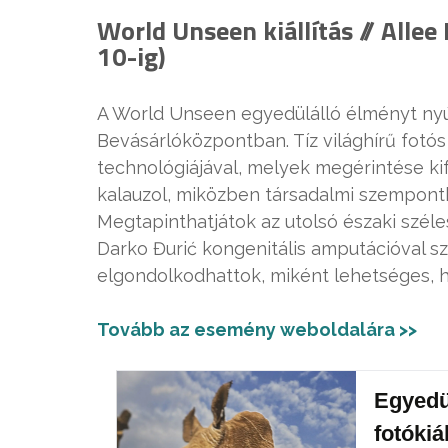
World Unseen kiállítás // Alle
10-ig)
A World Unseen egyedülálló élményt nyújt
Bevásárlóközpontban. Tíz világhírű fotó
technológiájával, melyek megérintése kif
kalauzol, miközben társadalmi szempont
Megtapinthatjátok az utolsó északi széle
Darko Đurić kongenitális amputációval szü
elgondolkodhattok, miként lehetséges, h
Tovább az esemény weboldalára >>
Egyedü
fotókiá