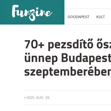
GOODAPEST
KULT
70+ pezsdítő ős
ünnep Budapes
szeptemberébe
•
2025. AUG. 29.