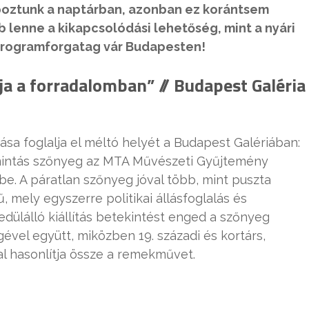
apoztunk a naptárban, azonban ez korántsem
b lenne a kikapcsolódási lehetőség, mint a nyári
programforgatag vár Budapesten!
tja a forradalomban” // Budapest Galéria
ása foglalja el méltó helyét a Budapest Galériában:
gmintás szőnyeg az MTA Művészeti Gyűjtemény
érbe. A páratlan szőnyeg jóval több, mint puszta
mely egyszerre politikai állásfoglalás és
dülálló kiállítás betekintést enged a szőnyeg
vel együtt, miközben 19. századi és kortárs,
l hasonlítja össze a remekművet.