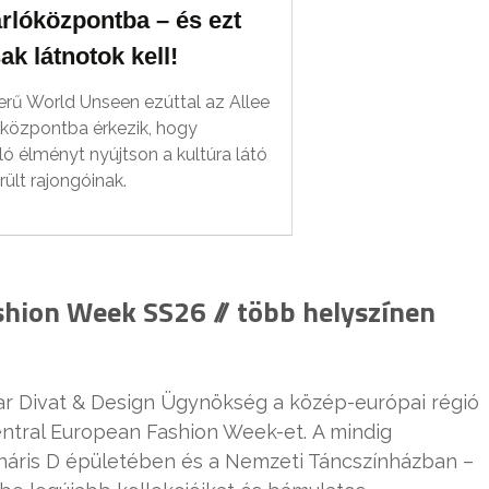
rlóközpontba – és ezt
k látnotok kell!
erű World Unseen ezúttal az Allee
központba érkezik, hogy
ló élményt nyújtson a kultúra látó
rült rajongóinak.
hion Week SS26 // több helyszínen
ar Divat & Design Ügynökség a közép-európai régió
ntral European Fashion Week-et. A mindig
enáris D épületében és a Nemzeti Táncszínházban –