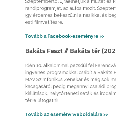
Szeptembertől újraélhetjük a múltat és k
randiprogramját, az autós mozit. Szeptem
így érdemes bekészülni a nasikkal és be
esti filmvetítésre.
Tovább a Facebook-eseményre >>
Bakáts Feszt // Bakáts tér (20
Idén 10. alkalommal pezsdül fel Ferencvár
ingyenes programokkal csábít a Bakáts Fe
MÁV Szimfonikus Zenekar és még sok más
kacagásáról pedig megannyi családi prog
kiállítások, helytörténeti séták és iroda
térre látogatni!
Tovább az esemény weboldalára >>