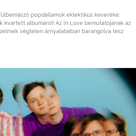
 fülbemászó popdallamok eklektikus keveréke:
k kvartett albumáról! Az In Love bemutatójának az
rzelmek végtelen árnyalataiban barangolva tesz