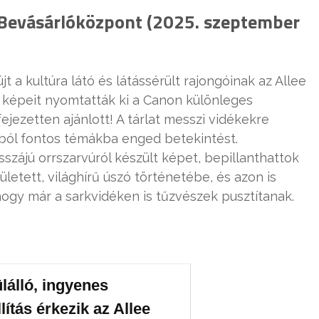
e Bevásárlóközpont (2025. szeptember
 a kultúra látó és látássérült rajongóinak az Allee
s képeit nyomtatták ki a Canon különleges
ejezetten ajánlott! A tárlat messzi vidékekre
ból fontos témákba enged betekintést.
sszájú orrszarvúról készült képet, bepillanthattok
letett, világhírű úszó történetébe, és azon is
ogy már a sarkvidéken is tűzvészek pusztítanak.
lálló, ingyenes
llítás érkezik az Allee