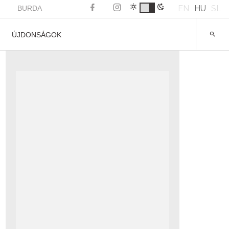
EN
HU
SL
BURDA
ÚJDONSÁGOK