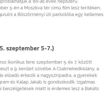
ipróbálhatjuk a ’80-as évek népszerű
ber 5-én a Moszkva tér című film lesz terítéken,
gurulni a Böszörményi úti parkolóba egy kellemes
25. szeptember 5-7.)
os ikonikus tere: szeptember 5. és 7. között
szt a 9. kerület szívébe. A Csaknekedkislány, a
 előadó érkezik a nagyszínpadra, a gyerekek
ram és Kalap Jakab is gondoskodik. Izgalmas
lmi beszélgetések miatt is érdemes lesz a Bakáts