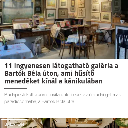
11 ingyenesen látogatható galéria a
Bartók Béla úton, ami hűsítő
menedéket kínál a kánikulában
Budapesti kultúrkörre invitálunk titeket az újbudai galériák
paradicsomába, a Bartók Béla útra.
BALATON