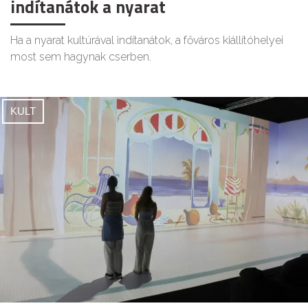
indítanátok a nyarat
Ha a nyarat kultúrával indítanátok, a főváros kiállítóhelyei
most sem hagynak cserben.
KULT