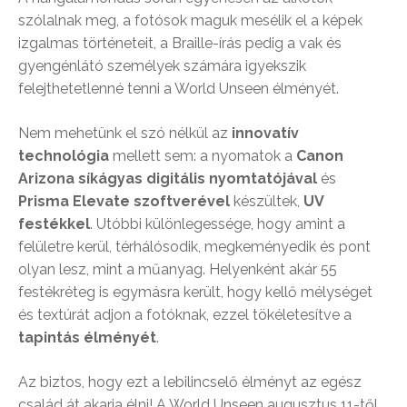
szólalnak meg, a fotósok maguk mesélik el a képek
izgalmas történeteit, a Braille-írás pedig a vak és
gyengénlátó személyek számára igyekszik
felejthetetlenné tenni a World Unseen élményét.
Nem mehetünk el szó nélkül az
innovatív
technológia
mellett sem: a nyomatok a
Canon
Arizona síkágyas digitális nyomtatójával
és
Prisma Elevate szoftverével
készültek,
UV
festékkel
. Utóbbi különlegessége, hogy amint a
felületre kerül, térhálósodik, megkeményedik és pont
olyan lesz, mint a műanyag. Helyenként akár 55
festékréteg is egymásra került, hogy kellő mélységet
és textúrát adjon a fotóknak, ezzel tökéletesítve a
tapintás élményét
.
Az biztos, hogy ezt a lebilincselő élményt az egész
család át akarja élni! A World Unseen augusztus 11-től