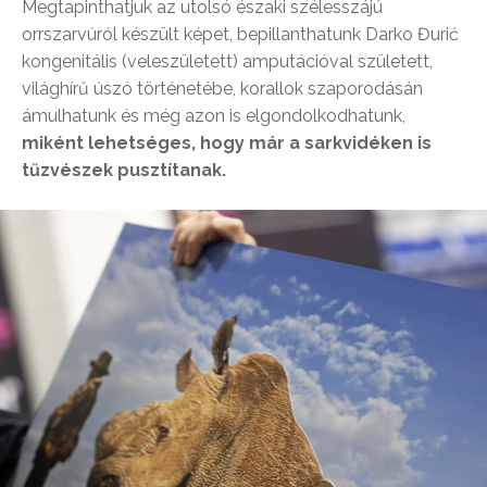
Megtapinthatjuk az utolsó északi szélesszájú
orrszarvúról készült képet, bepillanthatunk Darko Đurić
kongenitális (veleszületett) amputációval született,
világhírű úszó történetébe, korallok szaporodásán
ámulhatunk és még azon is elgondolkodhatunk,
miként lehetséges, hogy már a sarkvidéken is
tűzvészek pusztítanak.