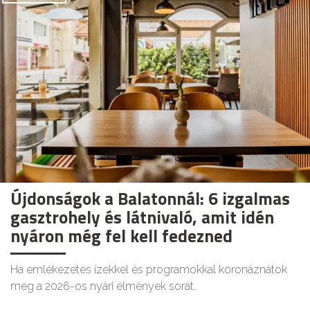
Újdonságok a Balatonnál: 6 izgalmas
gasztrohely és látnivaló, amit idén
nyáron még fel kell fedezned
Ha emlékezetes ízekkel és programokkal koronáznátok
meg a 2026-os nyári élmények sorát.