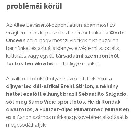
problémái körül
Az Allee Bevásárlóközpont átriumában most 10
világhírű fotós képe szélesíti horizontunkat: a
World
Unseen
célja, hogy messzi vidékekre kalauzoljon
bennünket és aktuális környezetvédelmi, szociális,
kulturális vagy egyéb
társadalmi szempontból
fontos témákra
hívja fel a figyelmünket.
A kiállított fotókért olyan nevek feleltek, mint a
díjnyertes dél-afrikai Brent Stirton, a néhány
héttel ezelőtt elhunyt brazil Sebastião Salgado,
sőt még Samo Vidic sportfotós, Heidi Rondak
divatfotós, a Pulitzer-díjas Muhammed Muheisen
és a Canon számos márkanagykövetének alkotását is
megcsodálhatjuk.