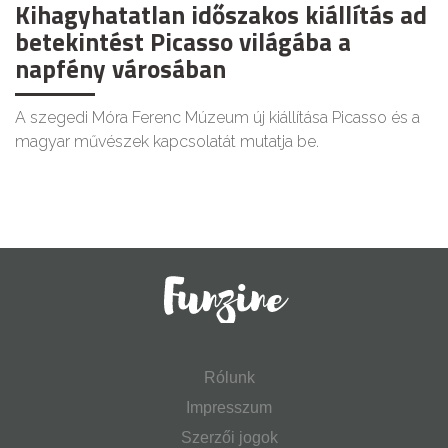
Kihagyhatatlan időszakos kiállítás ad
betekintést Picasso világába a
napfény városában
A szegedi Móra Ferenc Múzeum új kiállítása Picasso és a
magyar művészek kapcsolatát mutatja be.
Rólunk
Impresszum
Szerzői jogok