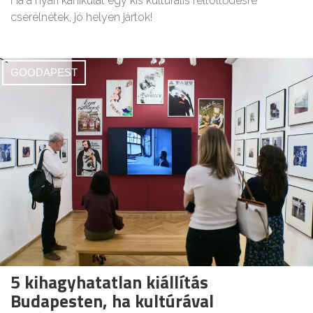
Ha a nyári kánikulát egy kis kulturális feltöltődésre
cserélnétek, jó helyen jártok!
GOODAPEST
5 kihagyhatatlan kiállítás
Budapesten, ha kultúrával