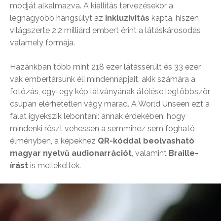
módját alkalmazva. A kiállítás tervezésekor a
legnagyobb hangsúlyt az
inkluzivitás
kapta, hiszen
világszerte 2,2 milliárd embert érint a látáskárosodás
valamely formája.
Hazánkban több mint 218 ezer látássérült és 33 ezer
vak embertársunk éli mindennapjait, akik számára a
fotózás, egy-egy kép látványának átélése legtöbbször
csupán elérhetetlen vágy marad. A World Unseen ezt a
falat igyekszik lebontani: annak érdekében, hogy
mindenki részt vehessen a semmihez sem fogható
élményben, a képekhez
QR-kóddal beolvasható
magyar nyelvű audionarrációt
, valamint
Braille-
írást
is mellékeltek.