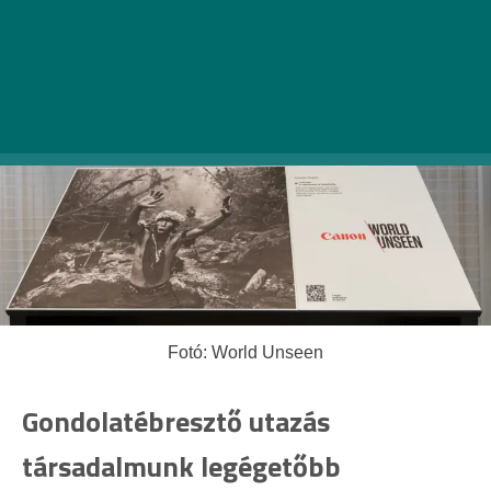
rajongóinak – augusztus 11-től szeptember 10-ig.
A Canon különleges nyomtatásának hála a képek
mindenki számára páratlan élményt nyújtanak: a
művek megérintése nemcsak, hogy nem tiltott,
de kifejezetten ajánlott is! (x)
Fotó: World Unseen
Gondolatébresztő utazás
társadalmunk legégetőbb