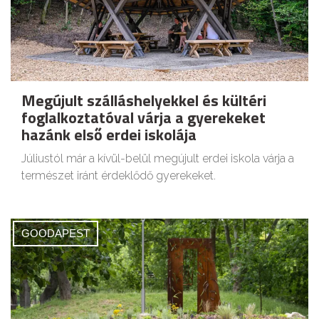
Megújult szálláshelyekkel és kültéri
foglalkoztatóval várja a gyerekeket
hazánk első erdei iskolája
Júliustól már a kívül-belül megújult erdei iskola várja a
természet iránt érdeklődő gyerekeket.
GOODAPEST