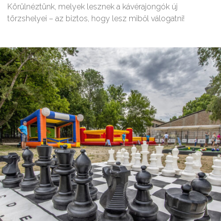
Körülnéztünk, melyek lesznek a kávérajongók új
törzshelyei – az biztos, hogy lesz miből válogatni!