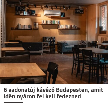
6 vadonatúj kávézó Budapesten, amit
idén nyáron fel kell fedezned