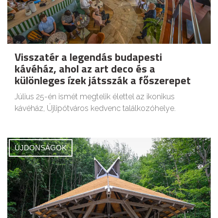
Visszatér a legendás budapesti
kávéház, ahol az art deco és a
különleges ízek játsszák a főszerepet
Július 25-én ismét megtelik élettel az ikonikus
kávéház, Újlipótváros kedvenc találkozóhelye.
ÚJDONSÁGOK