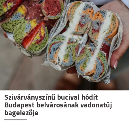
Szivárványszínű bucival hódít
Budapest belvárosának vadonatúj
bagelezője