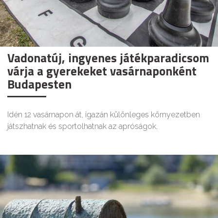
Vadonatúj, ingyenes játékparadicsom
várja a gyerekeket vasárnaponként
Budapesten
Idén 12 vasárnapon át, igazán különleges környezetben
játszhatnak és sportolhatnak az apróságok.