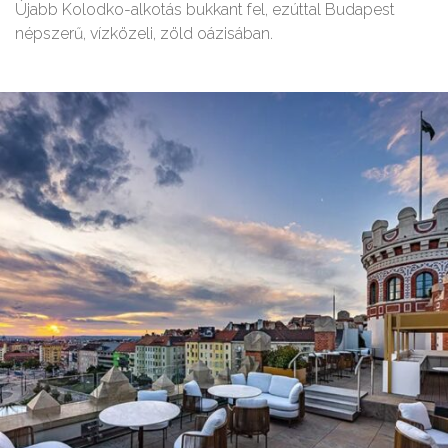
Újabb Kolodko-alkotás bukkant fel, ezúttal Budapest
népszerű, vízközeli, zöld oázisában.