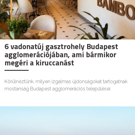
6 vadonatúj gasztrohely Budapest
agglomerációjában, ami bármikor
megéri a kiruccanást
Körülnéztünk, milyen izgalmas újdonságokat tartogatnak
mostanság Budapest agglomerációs települései.