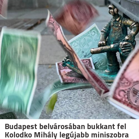
Budapest belvárosában bukkant fel
Kolodko Mihály legújabb miniszobra