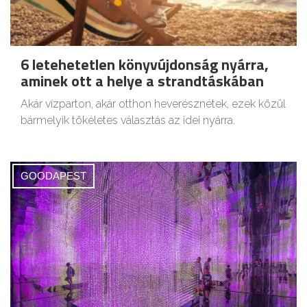
6 letehetetlen könyvújdonság nyárra,
aminek ott a helye a strandtáskában
Akár vízparton, akár otthon heverésznétek, ezek közül
bármelyik tökéletes választás az idei nyárra.
GOODAPEST