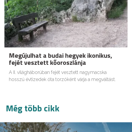
Megújulhat a budai hegyek ikonikus,
fejét vesztett kőoroszlánja
A II. világháborúban fejét vesztett nagymacska
hosszú évtizedek óta torzóként várja a megváltást.
Még több cikk