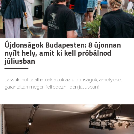
Újdonságok Budapesten: 8 újonnan
nyílt hely, amit ki kell próbálnod
júliusban
Lássuk, hol találhatóak azok az újdonságok, amelyeket
garantáltan megéri felfedezni idén júliusban!