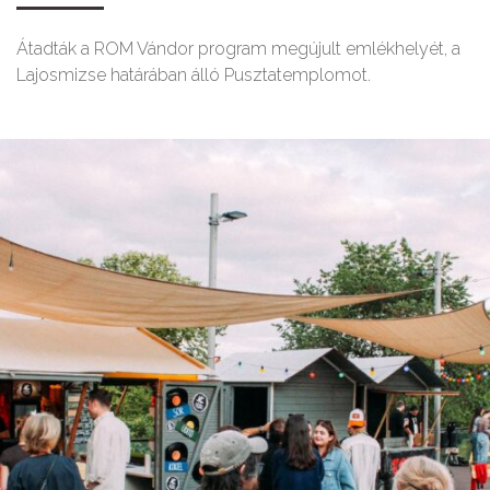
Átadták a ROM Vándor program megújult emlékhelyét, a
Lajosmizse határában álló Pusztatemplomot.