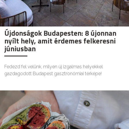
Újdonságok Budapesten: 8 újonnan
nyílt hely, amit érdemes felkeresni
júniusban
Fedezd fel velünk, milyen új izgalmas helyekkel
gazdagodott Budapest gasztronómiai térképe!