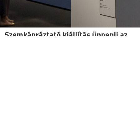
Szemkápráztató kiállítás ünnepli az
optikai illúzió nagymesterét a
Szépművészeti Múzeumban
A VASARELY 120 című időszakos tárlat az op-art
úttörőjének lebilincselő életművét tárja elénk.