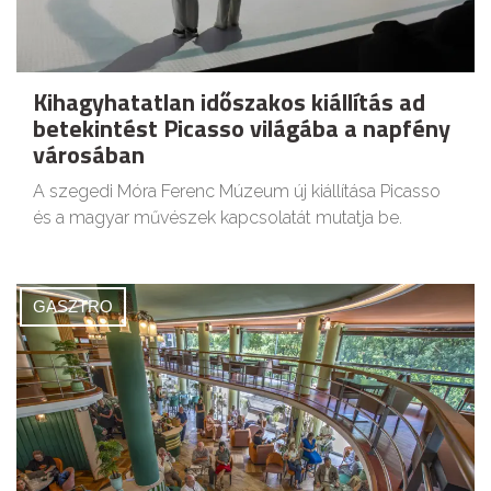
Kihagyhatatlan időszakos kiállítás ad
betekintést Picasso világába a napfény
városában
A szegedi Móra Ferenc Múzeum új kiállítása Picasso
és a magyar művészek kapcsolatát mutatja be.
GASZTRO