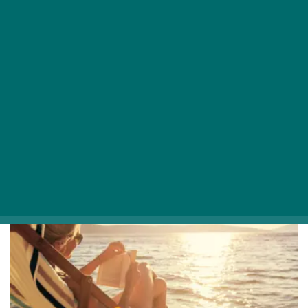
Újdonságok Budapesten: 8 újonnan nyílt
hely, amiért augusztusban oda meg
vissza leszel
Újdonságok terén az augusztus is tartogat
meglepetéseket: íme, 8 szuper gasztrohely
Budapesten!
KIKAPCS