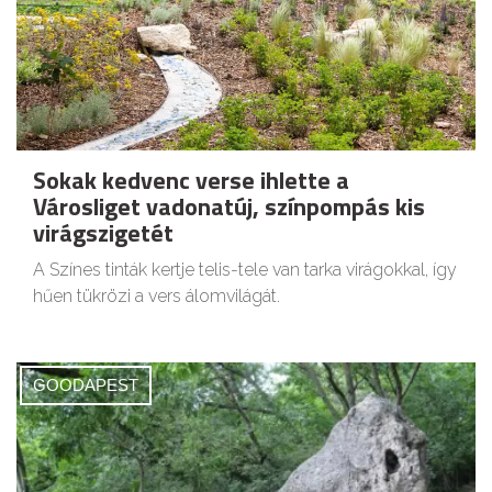
Sokak kedvenc verse ihlette a
Városliget vadonatúj, színpompás kis
virágszigetét
A Színes tinták kertje telis-tele van tarka virágokkal, így
hűen tükrözi a vers álomvilágát.
GOODAPEST