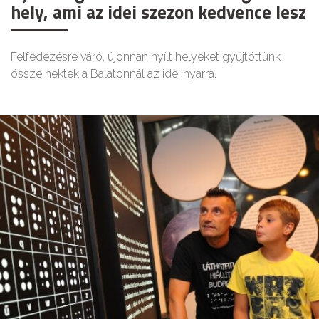
hely, ami az idei szezon kedvence lesz
Felfedezésre váró, újonnan nyílt helyeket gyűjtöttünk
össze nektek a Balatonnál az idei nyárra.