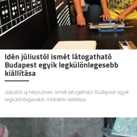
Idén júliustól ismét látogatható
Budapest egyik legkülönlegesebb
kiállítása
Júliustól új helyszínen, ismét látogatható Budapest egyik
legkülönlegesebb, interaktív kiállítása.