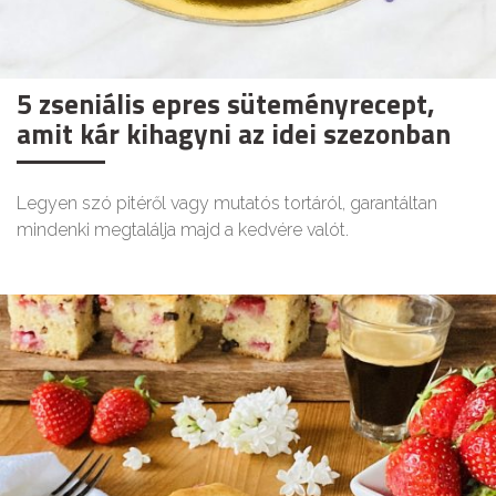
5 zseniális epres süteményrecept,
amit kár kihagyni az idei szezonban
Legyen szó pitéről vagy mutatós tortáról, garantáltan
mindenki megtalálja majd a kedvére valót.