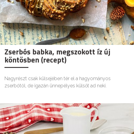
Zserbós babka, megszokott íz új
köntösben (recept)
Nagyrészt csak külsejében tér el a hagyományos
zserbótól, de igazán ünnepélyes külsőt ad neki.