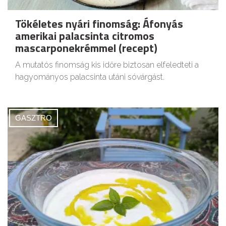
Tökéletes nyári finomság: Áfonyás
amerikai palacsinta citromos
mascarponekrémmel (recept)
A mutatós finomság kis időre biztosan elfeledteti a
hagyományos palacsinta utáni sóvárgást.
GASZTRO