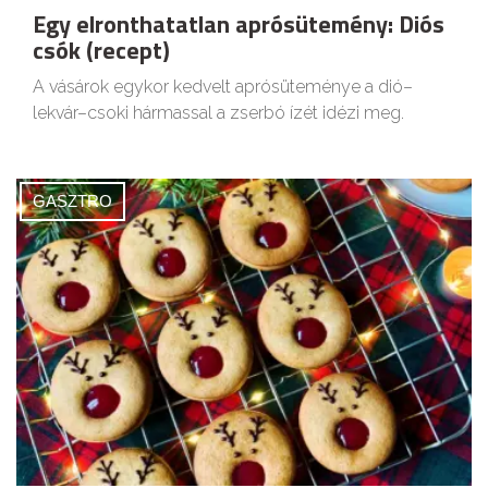
Egy elronthatatlan aprósütemény: Diós
csók (recept)
A vásárok egykor kedvelt aprósüteménye a dió–
lekvár–csoki hármassal a zserbó ízét idézi meg.
GASZTRO