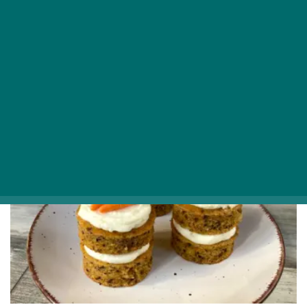
Könnyen elkészíthető házi finomság:
Kókuszhabos csiga (recept)
A régi, hagyományos, nagymama által készített
sütiket mindenki szereti, próbáljátok ki ezt is!
GASZTRO