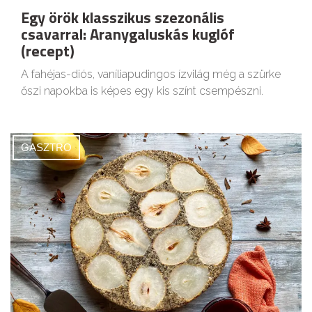
Egy örök klasszikus szezonális
csavarral: Aranygaluskás kuglóf
(recept)
A fahéjas-diós, vaníliapudingos ízvilág még a szürke
őszi napokba is képes egy kis színt csempészni.
GASZTRO