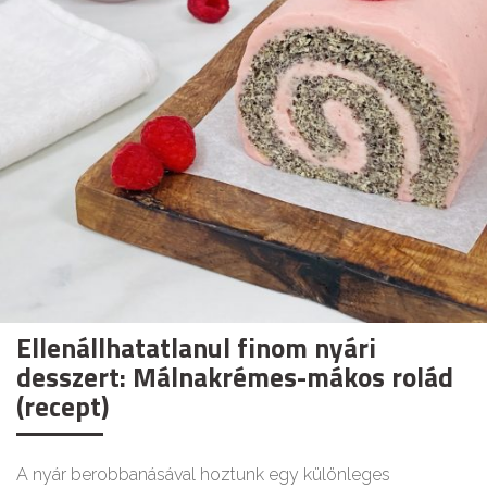
Ellenállhatatlanul finom nyári
desszert: Málnakrémes-mákos rolád
(recept)
A nyár berobbanásával hoztunk egy különleges