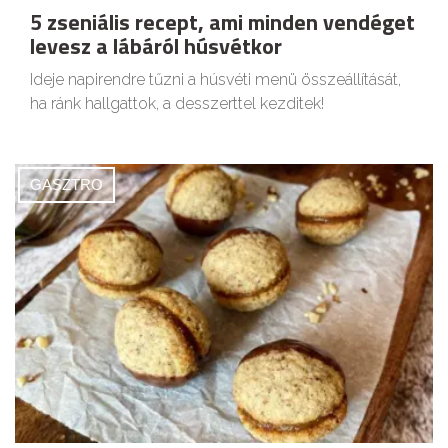
5 zseniális recept, ami minden vendéget
levesz a lábáról húsvétkor
Ideje napirendre tűzni a húsvéti menü összeállítását,
ha ránk hallgattok, a desszerttel kezditek!
GASZTRO