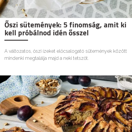
Őszi sütemények: 5 finomság, amit ki
kell próbálnod idén ősszel
A változatos, őszi ízeket előcsalogató sütemények között
mindenki megtalálja majd a neki tetszőt.