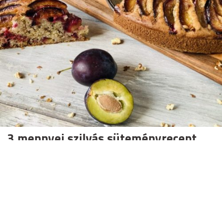
3 mennyei szilvás süteményrecept,
hogy igazán édesen induljon az ősz
Kreatív és zseniális finomságok, melyeket az őszi
sütemények rajongói imádni fognak!