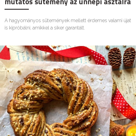
mutatós sütemény az ünnepi asztalra
A hagyományos sütemények mellett érdemes valami újat
is kipróbálni, amikkel a siker garantált.