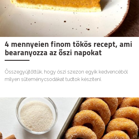
4 mennyeien finom tökös recept, ami
bearanyozza az őszi napokat
Összegyűjtöttük, hogy őszi szezon egyik kedvencéből
milyen süteménycsodákat tudtok készíteni.