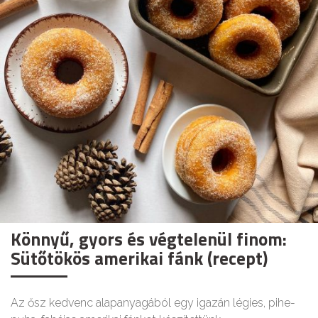
Könnyű, gyors és végtelenül finom:
Sütőtökös amerikai fánk (recept)
Az ősz kedvenc alapanyagából egy igazán légies, pihe-