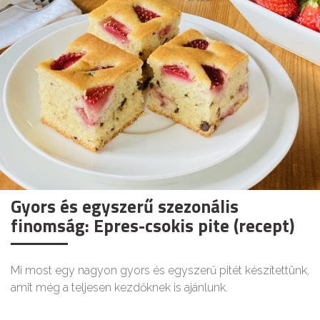
Gyors és egyszerű szezonális
finomság: Epres-csokis pite (recept)
Mi most egy nagyon gyors és egyszerű pitét készítettünk,
amit még a teljesen kezdőknek is ajánlunk.