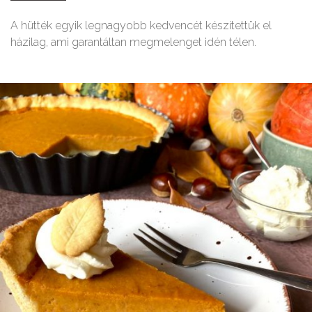
A hütték egyik legnagyobb kedvencét készítettük el
házilag, ami garantáltan megmelenget idén télen.