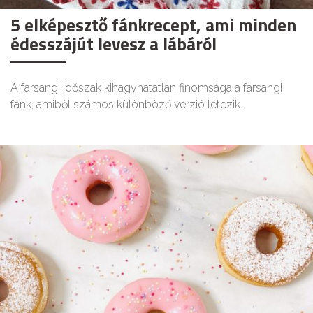
5 elképesztő fánkrecept, ami minden
édesszájút levesz a lábáról
A farsangi időszak kihagyhatatlan finomsága a farsangi
fánk, amiből számos különböző verzió létezik.