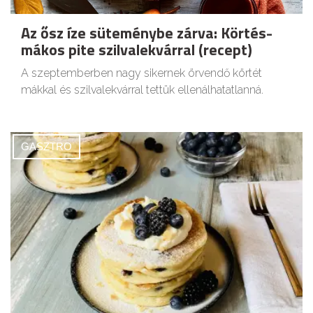
Az ősz íze süteménybe zárva: Körtés-
mákos pite szilvalekvárral (recept)
A szeptemberben nagy sikernek örvendő körtét
mákkal és szilvalekvárral tettük ellenálhatatlanná.
GASZTRO