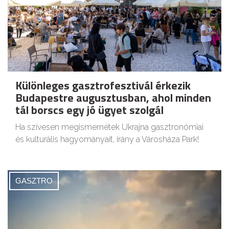
Különleges gasztrofesztivál érkezik
Budapestre augusztusban, ahol minden
tál borscs egy jó ügyet szolgál
Ha szívesen megismernétek Ukrajna gasztronómiai
és kulturális hagyományait, irány a Városháza Park!
GASZTRO