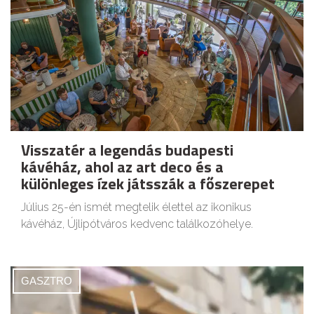
Visszatér a legendás budapesti
kávéház, ahol az art deco és a
különleges ízek játsszák a főszerepet
Július 25-én ismét megtelik élettel az ikonikus
kávéház, Újlipótváros kedvenc találkozóhelye.
GASZTRO