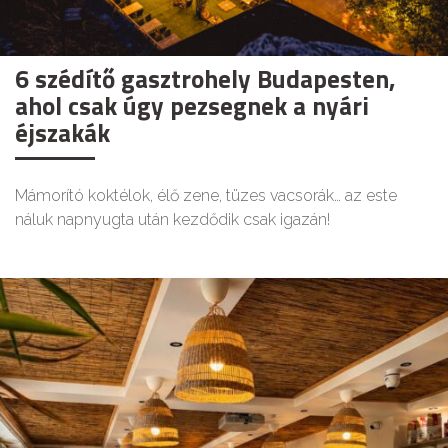
6 szédítő gasztrohely Budapesten,
ahol csak úgy pezsegnek a nyári
éjszakák
Mámorító koktélok, élő zene, tüzes vacsorák… az este
náluk napnyugta után kezdődik csak igazán!