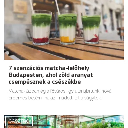
7 szenzációs matcha-lelőhely
Budapesten, ahol zöld aranyat
csempésznek a csészékbe
Matcha-lázban ég a főváros, így utánajártunk, hová
érdemes betérni, ha az imádott italra vágytok.
GASZTRO