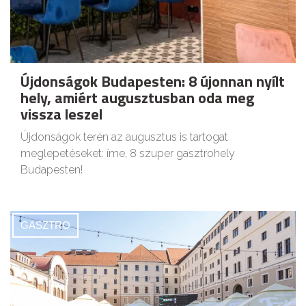
Újdonságok Budapesten: 8 újonnan nyílt
hely, amiért augusztusban oda meg
vissza leszel
Újdonságok terén az augusztus is tartogat
meglepetéseket: íme, 8 szuper gasztrohely
Budapesten!
GASZTRO