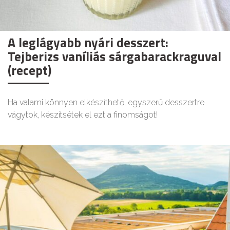
A leglágyabb nyári desszert:
Tejberizs vaníliás sárgabarackraguval
(recept)
Ha valami könnyen elkészíthető, egyszerű desszertre
vágytok, készítsétek el ezt a finomságot!