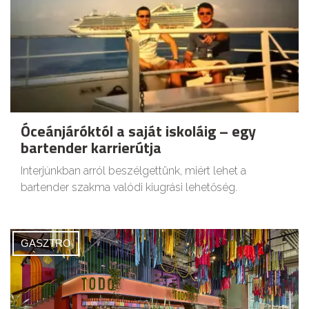
Óceánjáróktól a saját iskoláig – egy
bartender karrierútja
Interjúnkban arról beszélgettünk, miért lehet a
bartender szakma valódi kiugrási lehetőség.
GASZTRO