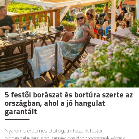
5 festői borászat és bortúra szerte az
országban, ahol a jó hangulat
garantált
Nyáron is érdemes ellátogatni hazánk festői
pincészeteihez, ahol remek gasztroprogramok várnak.