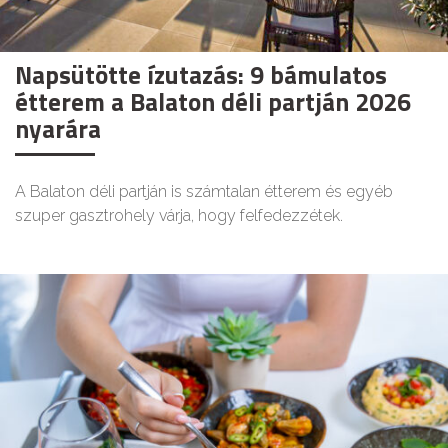
Napsütötte ízutazás: 9 bámulatos
étterem a Balaton déli partján 2026
nyarára
A Balaton déli partján is számtalan étterem és egyéb
szuper gasztrohely várja, hogy felfedezzétek.