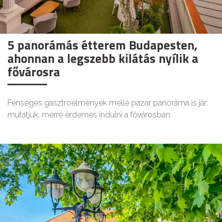
5 panorámás étterem Budapesten,
ahonnan a legszebb kilátás nyílik a
fővárosra
Fenséges gasztroélmények mellé pazar panoráma is jár:
mutatjuk, merre érdemes indulni a fővárosban.