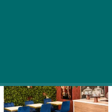
Vízparti hangulattal és dolce vita
életérzéssel vár a Városliget szívének
rejtett gasztrokincse
ÉTTEREMAJÁNLÓ
Egy remek étterem, ami egyszerre illeszkedik a park
laza hangulatához és a modern városi kultúrához.
GASZTRO