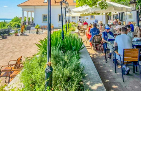
Napsütötte ízutazás: 14 szenzációs
étterem a Balaton északi partján
2026 nyarára
A pazar gasztronómia és a panoráma idén nyáron is kéz a