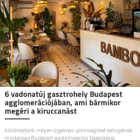
6 vadonatúj gasztrohely Budapest
agglomerációjában, ami bármikor
megéri a kiruccanást
Körülnéztünk, milyen izgalmas újdonságokat tartogatnak
mostanság Budapest agglomerációs települései.