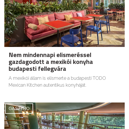
Nem mindennapi elismeréssel
gazdagodott a mexikói konyha
budapesti fellegvára
A mexikói állam is elismerte a budapesti TODO
Mexican Kitchen autentikus konyháját.
GASZTRO