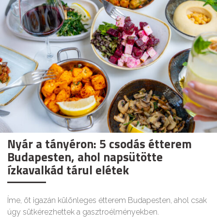
Nyár a tányéron: 5 csodás étterem
Budapesten, ahol napsütötte
ízkavalkád tárul elétek
Íme, öt igazán különleges étterem Budapesten, ahol csak
úgy sütkérezhettek a gasztroélményekben.