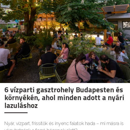
6 vízparti gasztrohely Budapesten és
környékén, ahol minden adott a nyári
lazuláshoz
Nyár, vízpart, frissítők és ínyenc falatok hada – mi másra is