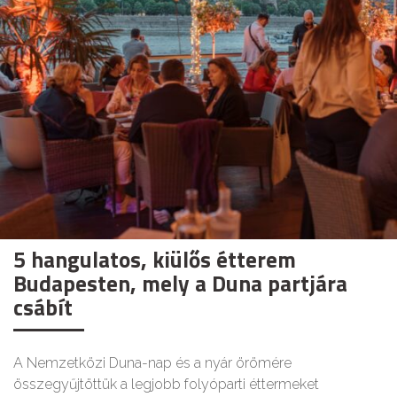
5 hangulatos, kiülős étterem
Budapesten, mely a Duna partjára
csábít
A Nemzetközi Duna-nap és a nyár örömére
összegyűjtöttük a legjobb folyóparti éttermeket