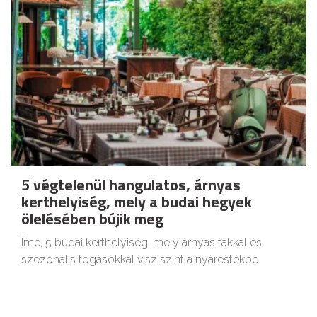
5 végtelenül hangulatos, árnyas
kerthelyiség, mely a budai hegyek
ölelésében bújik meg
Íme, 5 budai kerthelyiség, mely árnyas fákkal és
szezonális fogásokkal visz színt a nyárestékbe.