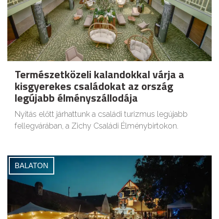
Természetközeli kalandokkal várja a
kisgyerekes családokat az ország
legújabb élményszállodája
Nyitás előtt járhattunk a családi turizmus legújabb
fellegvárában, a Zichy Családi Élménybirtokon.
BALATON