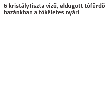
6 kristálytiszta vizű, eldugott tófürdő
hazánkban a tökéletes nyári
kiruccanáshoz
Ha idén nyáron eldugottabb kikapcsolódásra vágytok,
ideje felfedezni az ország legbájosabb tavait.