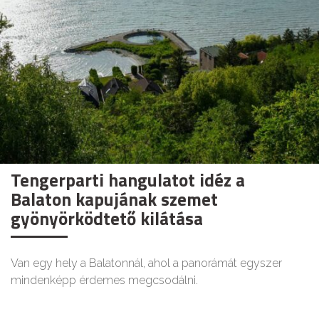
Tengerparti hangulatot idéz a
Balaton kapujának szemet
gyönyörködtető kilátása
Van egy hely a Balatonnál, ahol a panorámát egyszer
mindenképp érdemes megcsodálni.