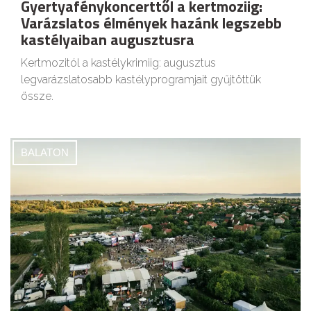
Gyertyafénykoncerttől a kertmoziig:
Varázslatos élmények hazánk legszebb
kastélyaiban augusztusra
Kertmozitól a kastélykrimiig: augusztus
legvarázslatosabb kastélyprogramjait gyűjtöttük
össze.
BALATON