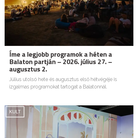
Íme a legjobb programok a héten a
Balaton partján – 2026. július 27. –
augusztus 2.
Július utolsó hete és augusztus első hétvégéje is
izgalmas programokat tartogat a Balatonnál.
KULT