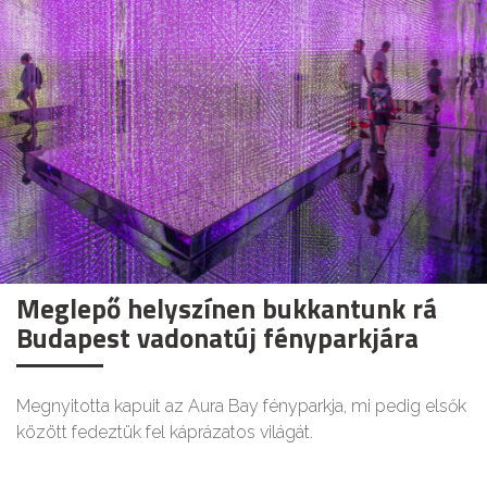
Meglepő helyszínen bukkantunk rá
Budapest vadonatúj fényparkjára
Megnyitotta kapuit az Aura Bay fényparkja, mi pedig elsők
között fedeztük fel káprázatos világát.