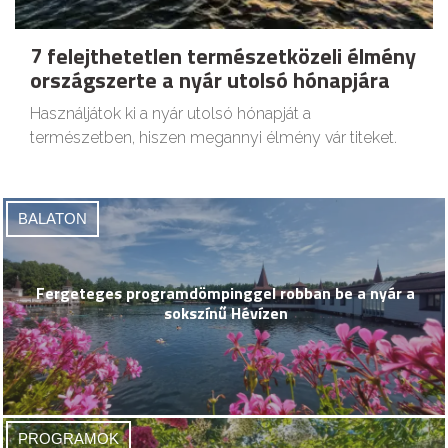
7 felejthetetlen természetközeli élmény
országszerte a nyár utolsó hónapjára
Használjátok ki a nyár utolsó hónapját a
természetben, hiszen megannyi élmény vár titeket.
BALATON
Fergeteges programdömpinggel robban be a nyár a
sokszínű Hévízen
PROGRAMOK