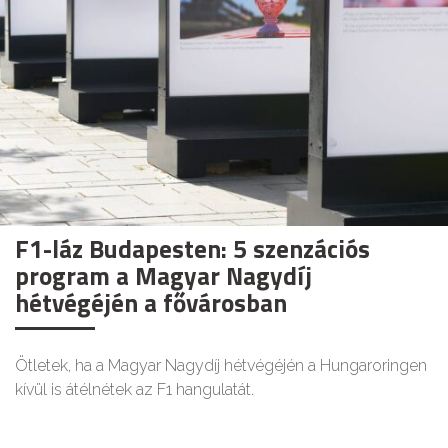
F1-láz Budapesten: 5 szenzációs
program a Magyar Nagydíj
hétvégéjén a fővárosban
Ötletek, ha a Magyar Nagydíj hétvégéjén a Hungaroringen
kívül is átélnétek az F1 hangulatát.