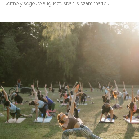
kerthelyiségekre augusztusban is számíthattok.