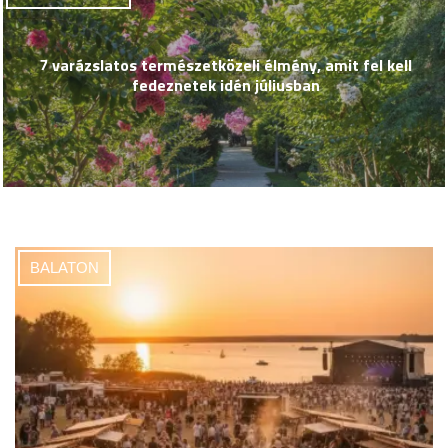
7 varázslatos természetközeli élmény, amit fel kell
fedeznetek idén júliusban
BALATON