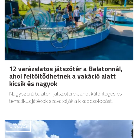
12 varázslatos játszótér a Balatonnál,
ahol feltöltődhetnek a vakáció alatt
kicsik és nagyok
Nagyszerű balatoni játszóterek, ahol különleges és
tematikus játékok szavatolják a kikapcsolódást.
UTAZÁS