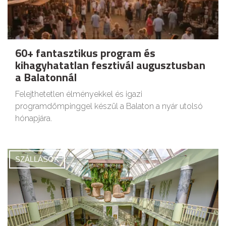
60+ fantasztikus program és
kihagyhatatlan fesztivál augusztusban
a Balatonnál
Felejthetetlen élményekkel és igazi
programdömpinggel készül a Balaton a nyár utolsó
hónapjára.
SZÁLLÁSOK