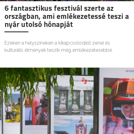
6 fantasztikus fesztivál szerte az
országban, ami emlékezetessé teszi a
nyár utolsó hónapját
Ezeken a helyszíneken a kikapcsolódást zenei és
kulturális élmények teszik még emlékezetesebbé.