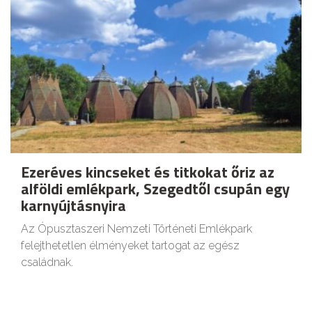
Ezeréves kincseket és titkokat őriz az
alföldi emlékpark, Szegedtől csupán egy
karnyújtásnyira
Az Ópusztaszeri Nemzeti Történeti Emlékpark
felejthetetlen élményeket tartogat az egész
családnak.