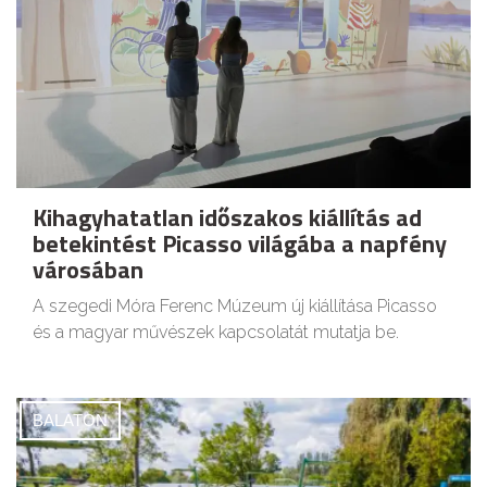
Kihagyhatatlan időszakos kiállítás ad
betekintést Picasso világába a napfény
városában
A szegedi Móra Ferenc Múzeum új kiállítása Picasso
és a magyar művészek kapcsolatát mutatja be.
BALATON