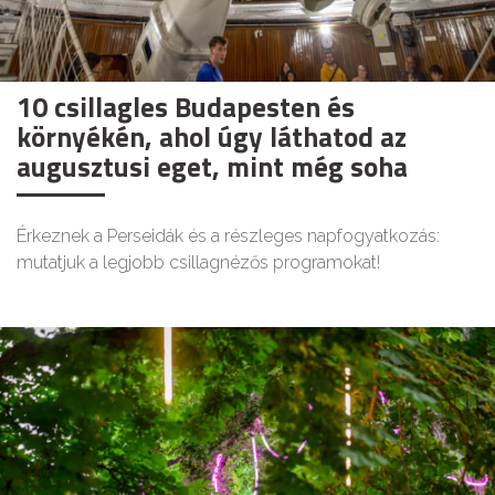
10 csillagles Budapesten és
környékén, ahol úgy láthatod az
augusztusi eget, mint még soha
Érkeznek a Perseidák és a részleges napfogyatkozás:
mutatjuk a legjobb csillagnézős programokat!