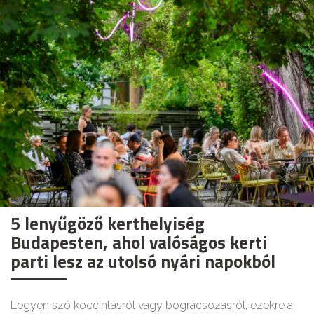
5 lenyűgöző kerthelyiség
Budapesten, ahol valóságos kerti
parti lesz az utolsó nyári napokból
Legyen szó koccintásról vagy bográcsozásról, ezekre a