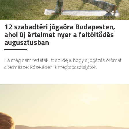
12 szabadtéri jógaóra Budapesten,
ahol új értelmet nyer a feltöltődés
augusztusban
Ha még nem tettétek, itt az ideje, hogy a jógázás örömét
a természet közelében is megtapasztaljátok.