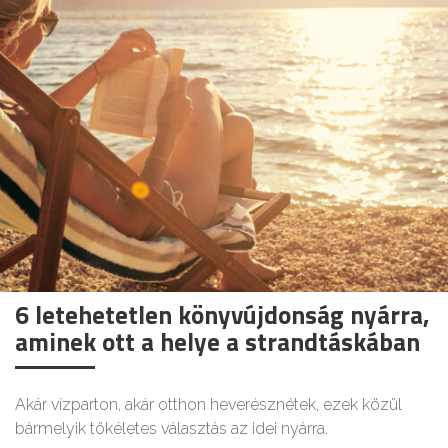
6 letehetetlen könyvújdonság nyárra,
aminek ott a helye a strandtáskában
Akár vízparton, akár otthon heverésznétek, ezek közül
bármelyik tökéletes választás az idei nyárra.