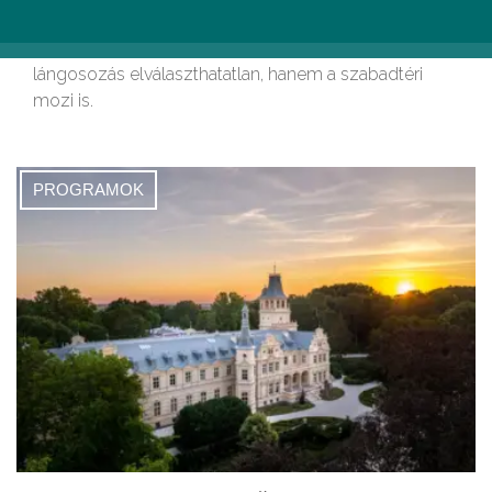
ahol a csillagok alatt mozizhattok
A balatoni nyártól nemcsak a strandolás és
lángosozás elválaszthatatlan, hanem a szabadtéri
mozi is.
PROGRAMOK