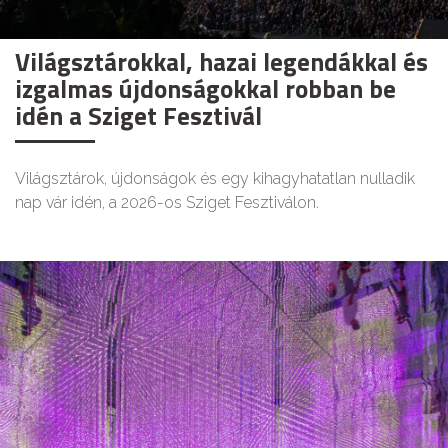
Világsztárokkal, hazai legendákkal és
izgalmas újdonságokkal robban be
idén a Sziget Fesztivál
Világsztárok, újdonságok és egy kihagyhatatlan nulladik
nap vár idén, a 2026-os Sziget Fesztiválon.