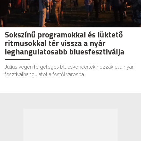
Sokszínű programokkal és lüktető
ritmusokkal tér vissza a nyár
leghangulatosabb bluesfesztiválja
Július végén fergeteges blueskoncertek hozzák el a nyári
fesztiválhangulatot a festői városba.