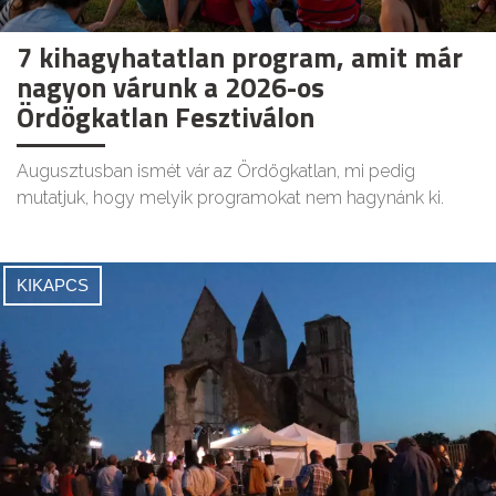
7 kihagyhatatlan program, amit már
nagyon várunk a 2026-os
Ördögkatlan Fesztiválon
Augusztusban ismét vár az Ördögkatlan, mi pedig
mutatjuk, hogy melyik programokat nem hagynánk ki.
KIKAPCS