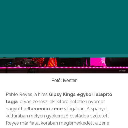
Fotó: Iventer
Pablo Reyes, a híres
Gipsy Kings egykori alapító
tagja
, olyan zenész, aki kitörölhetetlen nyomot
hagyott a
flamenco zene
világában. A spanyol
kultúrában mélyen gyökerező családba született
Reyes már fiatal korában megismerkedett a zene