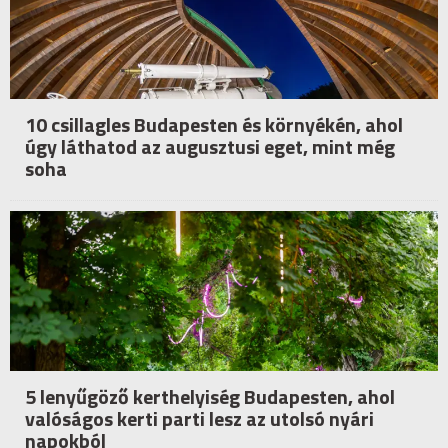
10 csillagles Budapesten és környékén, ahol
úgy láthatod az augusztusi eget, mint még
soha
5 lenyűgöző kerthelyiség Budapesten, ahol
valóságos kerti parti lesz az utolsó nyári
napokból