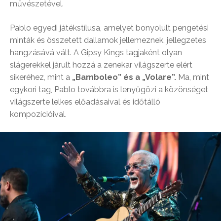
művészetével.
Pablo egyedi játékstílusa, amelyet bonyolult pengetési
minták és összetett dallamok jellemeznek, jellegzetes
hangzásává vált. A Gipsy Kings tagjaként olyan
slágerekkel járult hozzá a zenekar világszerte elért
sikeréhez, mint a
„Bamboleo” és a „Volare”.
Ma, mint
egykori tag, Pablo továbbra is lenyűgözi a közönséget
világszerte lelkes előadásaival és időtálló
kompozícióival.