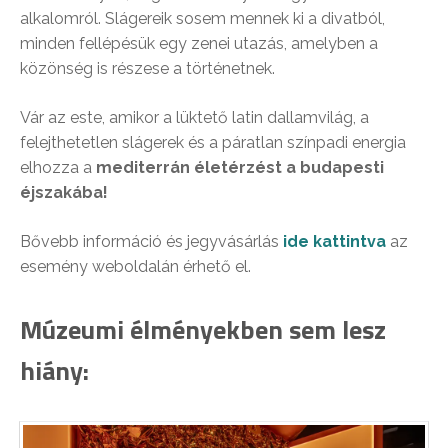
alkalomról. Slágereik sosem mennek ki a divatból,
minden fellépésük egy zenei utazás, amelyben a
közönség is részese a történetnek.
Vár az este, amikor a lüktető latin dallamvilág, a
felejthetetlen slágerek és a páratlan színpadi energia
elhozza a
mediterrán életérzést a budapesti
éjszakába!
Bővebb információ és jegyvásárlás
ide kattintva
az
esemény weboldalán érhető el.
Múzeumi élményekben sem lesz
hiány: