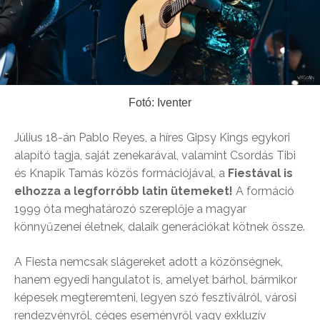
Fotó: Iventer
Július 18-án Pablo Reyes, a híres Gipsy Kings egykori
alapító tagja, saját zenekarával, valamint Csordás Tibi
és Knapik Tamás közös formációjával, a
Fiestával
is
elhozza a legforróbb latin ütemeket!
A formáció
1999 óta meghatározó szereplője a magyar
könnyűzenei életnek, dalaik generációkat kötnek össze.
A Fiesta nemcsak slágereket adott a közönségnek,
hanem egyedi hangulatot is, amelyet bárhol, bármikor
képesek megteremteni, legyen szó fesztiválról, városi
rendezvényről, céges eseményről vagy exkluzív