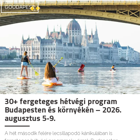
GOODAPEST
30+ fergeteges hétvégi program
Budapesten és környékén – 2026.
augusztus 5-9.
A hét második felére lecsillapodó kánikulában is