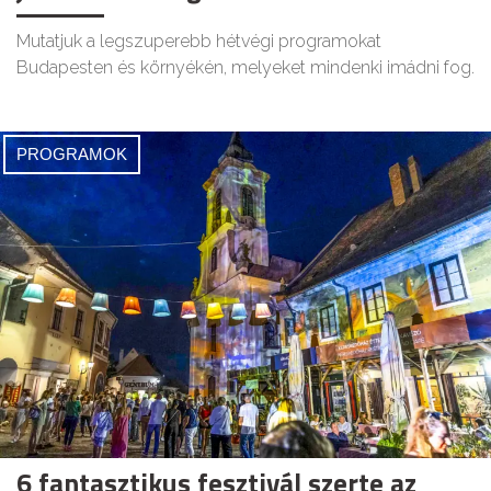
Mutatjuk a legszuperebb hétvégi programokat
Budapesten és környékén, melyeket mindenki imádni fog.
PROGRAMOK
6 fantasztikus fesztivál szerte az