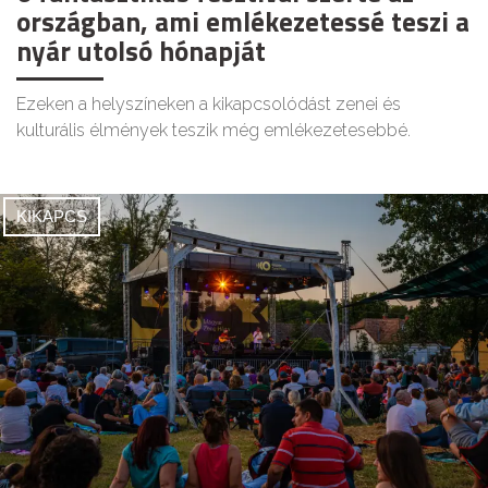
országban, ami emlékezetessé teszi a
nyár utolsó hónapját
Ezeken a helyszíneken a kikapcsolódást zenei és
kulturális élmények teszik még emlékezetesebbé.
KIKAPCS