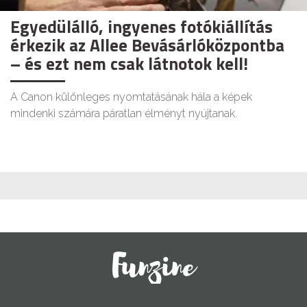
Egyedülálló, ingyenes fotókiállítás
érkezik az Allee Bevásárlóközpontba
– és ezt nem csak látnotok kell!
A Canon különleges nyomtatásának hála a képek
mindenki számára páratlan élményt nyújtanak.