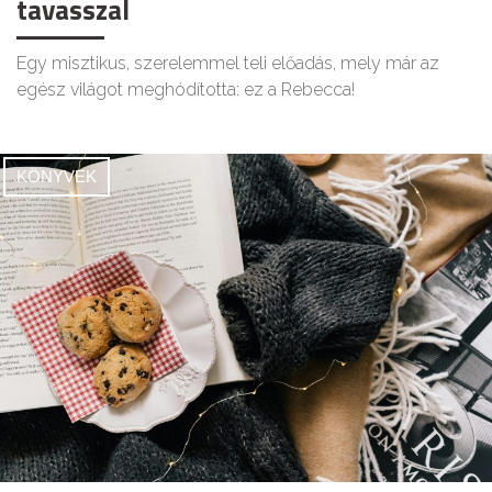
tavasszal
Egy misztikus, szerelemmel teli előadás, mely már az
egész világot meghódította: ez a Rebecca!
KÖNYVEK