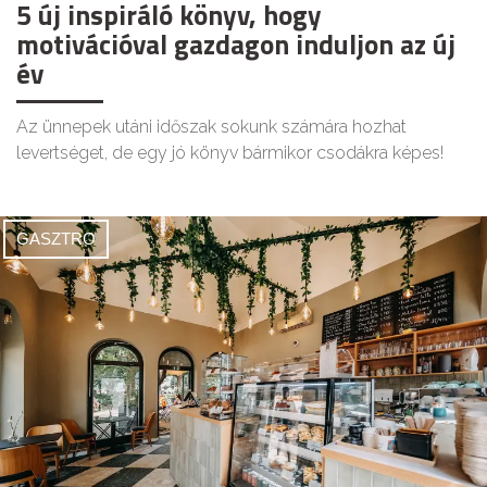
5 új inspiráló könyv, hogy
motivációval gazdagon induljon az új
év
Az ünnepek utáni időszak sokunk számára hozhat
levertséget, de egy jó könyv bármikor csodákra képes!
GASZTRO