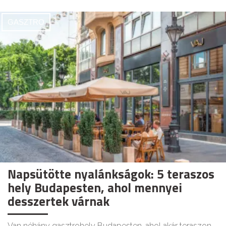
GASZTRO
Napsütötte nyalánkságok: 5 teraszos
hely Budapesten, ahol mennyei
desszertek várnak
Van néhány gasztrohely Budapesten, ahol akár teraszon