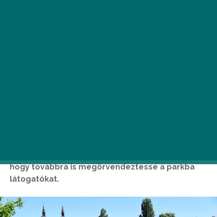
A Feneketlen-tóban található szökőkút idén
felújított rendszerrel vág neki a nyári szezonnak,
hogy továbbra is megörvendeztesse a parkba
látogatókat.