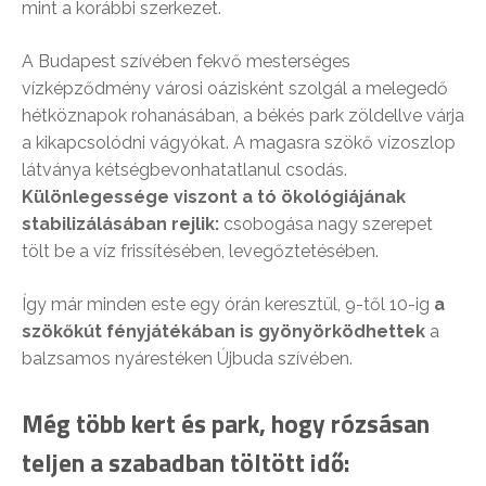
mint a korábbi szerkezet.
A Budapest szívében fekvő mesterséges
vízképződmény városi oázisként szolgál a melegedő
hétköznapok rohanásában, a békés park zöldellve várja
a kikapcsolódni vágyókat. A magasra szökő vízoszlop
látványa kétségbevonhatatlanul csodás.
Különlegessége viszont a tó ökológiájának
stabilizálásában rejlik:
csobogása nagy szerepet
tölt be a víz frissítésében, levegőztetésében.
Így már minden este egy órán keresztül, 9-től 10-ig
a
szökőkút fényjátékában is gyönyörködhettek
a
balzsamos nyárestéken Újbuda szívében.
Még több kert és park, hogy rózsásan
teljen a szabadban töltött idő: