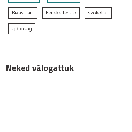
Bikás Park
Feneketlen-tó
szökőkút
újdonság
Neked válogattuk