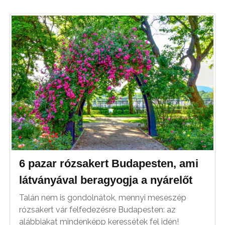
6 pazar rózsakert Budapesten, ami
látványával beragyogja a nyárelőt
Talán nem is gondolnátok, mennyi meseszép
rózsakert vár felfedezésre Budapesten: az
alábbiakat mindenképp keressétek fel idén!