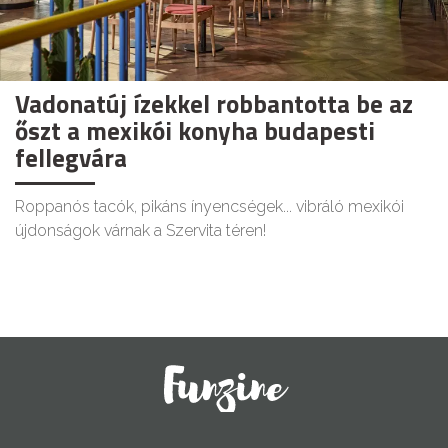
Vadonatúj ízekkel robbantotta be az
őszt a mexikói konyha budapesti
fellegvára
Roppanós tacók, pikáns ínyencségek... vibráló mexikói
újdonságok várnak a Szervita téren!