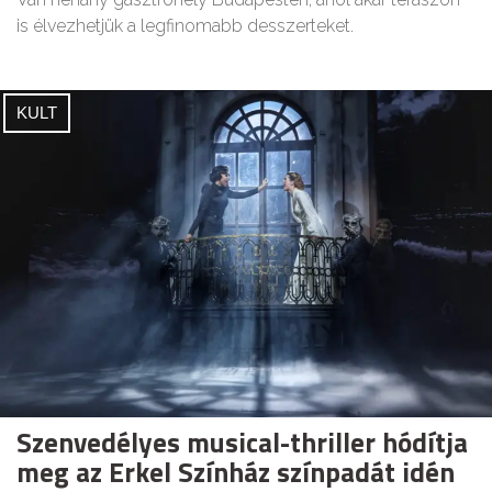
is élvezhetjük a legfinomabb desszerteket.
KULT
Szenvedélyes musical-thriller hódítja
meg az Erkel Színház színpadát idén