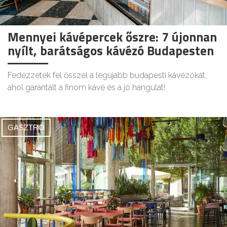
Mennyei kávépercek őszre: 7 újonnan
nyílt, barátságos kávézó Budapesten
Fedezzétek fel ősszel a legújabb budapesti kávézókat,
ahol garantált a finom kávé és a jó hangulat!
GASZTRO