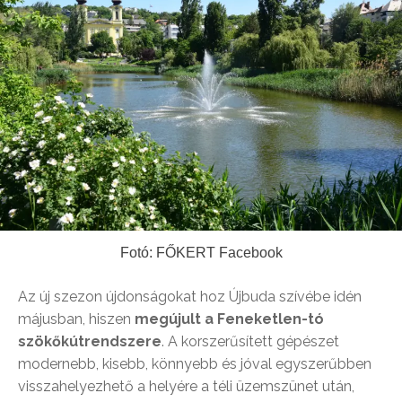
Fotó: FŐKERT Facebook
Az új szezon újdonságokat hoz Újbuda szívébe idén
májusban, hiszen
megújult a Feneketlen-tó
szökőkútrendszere
. A korszerűsített gépészet
modernebb, kisebb, könnyebb és jóval egyszerűbben
visszahelyezhető a helyére a téli üzemszünet után,