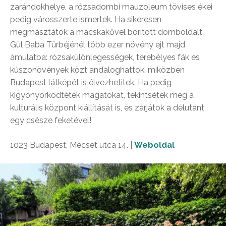
zarándokhelye, a rózsadombi mauzóleum tövises ékei
pedig városszerte ismertek. Ha sikeresen
megmásztátok a macskakővel borított domboldalt,
Gül Baba Türbéjénél több ezer növény ejt majd
ámulatba: rózsakülönlegességek, terebélyes fák és
kúszónövények közt andaloghattok, miközben
Budapest látképét is élvezhetitek. Ha pedig
kigyönyörködtétek magatokat, tekintsétek meg a
kulturális központ kiállítását is, és zárjátok a délutánt
egy csésze feketével!
1023 Budapest, Mecset utca 14. |
Weboldal