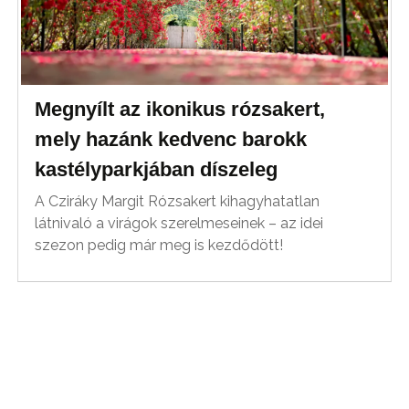
Megnyílt az ikonikus rózsakert,
mely hazánk kedvenc barokk
kastélyparkjában díszeleg
A Cziráky Margit Rózsakert kihagyhatatlan
látnivaló a virágok szerelmeseinek – az idei
szezon pedig már meg is kezdődött!