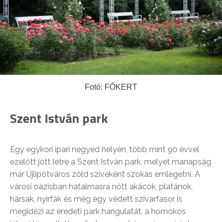
Fotó: FŐKERT
Szent István park
Egy egykori ipari negyed helyén, több mint 90 évvel
ezelőtt jött létre a Szent István park, melyet manapság
már Újlipótváros zöld szíveként szokás emlegetni. A
városi oázisban hatalmasra nőtt akácok, platánok,
hársak, nyírfák és még egy védett szivarfasor is
megidézi az eredeti park hangulatát, a homokos