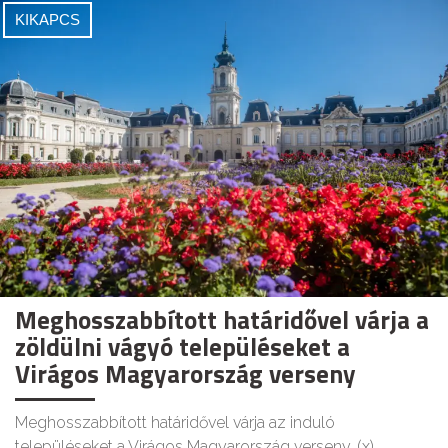
KIKAPCS
Meghosszabbított határidővel várja a
zöldülni vágyó településeket a
Virágos Magyarország verseny
Meghosszabbított határidővel várja az induló
településeket a Virágos Magyarország verseny. (x)