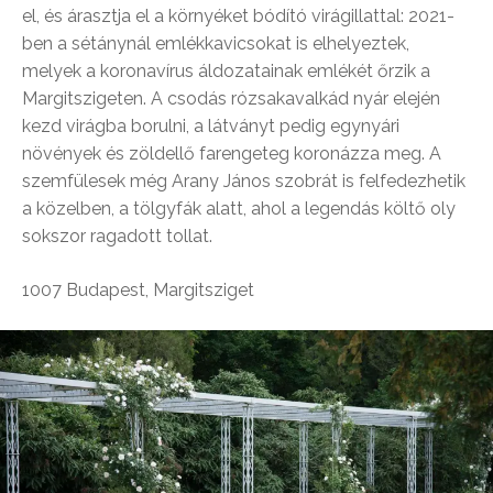
el, és árasztja el a környéket bódító virágillattal: 2021-
ben a sétánynál emlékkavicsokat is elhelyeztek,
melyek a koronavírus áldozatainak emlékét őrzik a
Margitszigeten. A csodás rózsakavalkád nyár elején
kezd virágba borulni, a látványt pedig egynyári
növények és zöldellő farengeteg koronázza meg. A
szemfülesek még Arany János szobrát is felfedezhetik
a közelben, a tölgyfák alatt, ahol a legendás költő oly
sokszor ragadott tollat.
1007 Budapest, Margitsziget