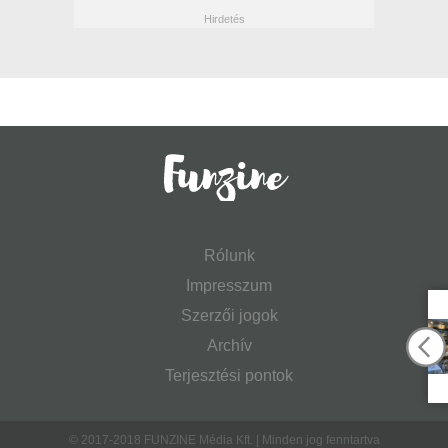
Rólunk
Impresszum
Szerzői jogok
Archív
Terjesztési pontok
© 2017-2018 FUNZINE Média Kft. | Minden jog fenntartva