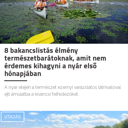
8 bakancslistás élmény
természetbarátoknak, amit nem
érdemes kihagyni a nyár első
hónapjában
A nyár elején a természet ezernyi varázslatos látnivalóval
ejti ámulatba a kíváncsi felfedezőket.
UTAZÁS