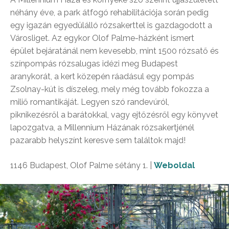
néhány éve, a park átfogó rehabilitációja során pedig
egy igazán egyedülálló rózsakerttel is gazdagodott a
Városliget. Az egykor Olof Palme-házként ismert
épület bejáratánál nem kevesebb, mint 1500 rózsatő és
színpompás rózsalugas idézi meg Budapest
aranykorát, a kert közepén ráadásul egy pompás
Zsolnay-kút is díszeleg, mely még tovább fokozza a
miliő romantikáját. Legyen szó randevúról,
piknikezésről a barátokkal, vagy ejtőzésről egy könyvet
lapozgatva, a Millennium Házának rózsakertjénél
pazarabb helyszínt keresve sem találtok majd!
1146 Budapest, Olof Palme sétány 1. |
Weboldal