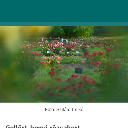
1223 Budapest, Park utca 2. |
Facebook
Fotó: Szilárd Enikő
Gellért-hegyi rózsakert