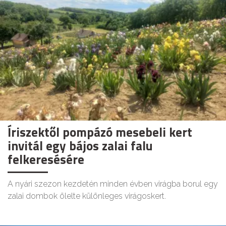
Íriszektől pompázó mesebeli kert
invitál egy bájos zalai falu
felkeresésére
A nyári szezon kezdetén minden évben virágba borul egy
zalai dombok ölelte különleges virágoskert.