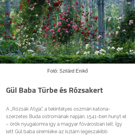
Fotó: Szilárd Enikő
Gül Baba Türbe és Rózsakert
A „Rózsák Atyja”, a tekintélyes oszmán katona-
szerzetes Buda ostromának napján, 1541-ben hunyt el
– örök nyugalomra így a magyar fővárosban lelt. Így
lett Gül baba síremléke az iszlám legészakibb