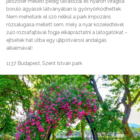
játszótér mellett pedig tavasszal és nyáron virágba
boruló ágyások látványában is gyönyörködhettek.
Nem mehetünk el szó nélkül a park impozáns
rózsalugasa mellett sem, mely a nyár közeledtével
240 rózsafajtával fogja elkápráztatni a látogatókat –
ejtsétek hát útba egy újlipótvárosi andalgás
alkalmával!
1137 Budapest, Szent István park