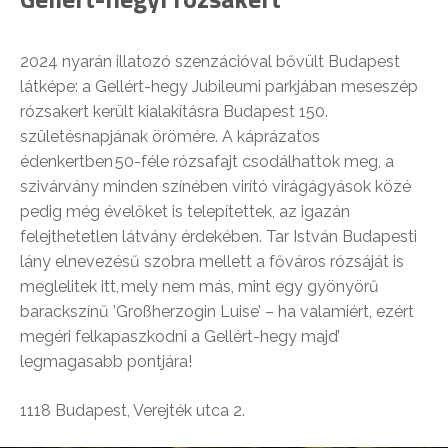
2024 nyarán illatozó szenzációval bővült Budapest
látképe: a Gellért-hegy Jubileumi parkjában meseszép
rózsakert került kialakításra Budapest 150.
születésnapjának örömére. A káprázatos
édenkertben 50-féle rózsafajt csodálhattok meg, a
szivárvány minden színében virító virágágyások közé
pedig még évelőket is telepítettek, az igazán
felejthetetlen látvány érdekében. Tar István Budapesti
lány elnevezésű szobra mellett a főváros rózsáját is
meglelitek itt, mely nem más, mint egy gyönyörű
barackszínű ’Großherzogin Luise’ – ha valamiért, ezért
megéri felkapaszkodni a Gellért-hegy majd’
legmagasabb pontjára!
1118 Budapest, Verejték utca 2.