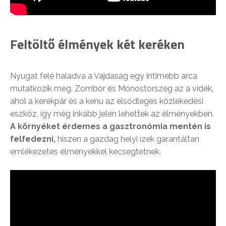
Feltöltő élmények két keréken
Nyugat felé haladva a Vajdaság egy intimebb arca
mutatkozik meg. Zombor és Monostorszeg az a vidék,
ahol a kerékpár és a kenu az elsődleges közlekedési
eszköz, így még inkább jelen lehettek az élményekben.
A környéket érdemes a gasztronómia mentén is
felfedezni,
hiszen a gazdag helyi ízek garantáltan
emlékezetes élményekkel kecsegtetnek.