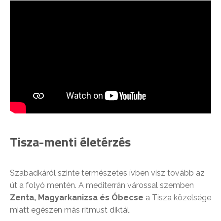
Tisza-menti életérzés
Szabadkáról szinte természetes ívben visz tovább az
út a folyó mentén. A mediterrán várossal szemben
Zenta
,
Magyarkanizsa
és Óbecse
a Tisza közelsége
miatt egészen más ritmust diktál.