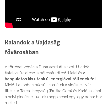
Kalandok a Vajdaság
fővárosában
A történet végén a Duna veszi át a szót. Újvidék
fiatalos lüktetése, a péterváradi erőd falai és
a
hangulatos kis utcák új energiával töltenek fel.
Mielőtt azonban búcsút intenétek a vidéknek, vár
titeket a Tarcal-hegység (Fruška Gora) és Karlóca, ahol
a helyi pincéknél tudtok megpihenni egy-egy pohár bor
mellett.