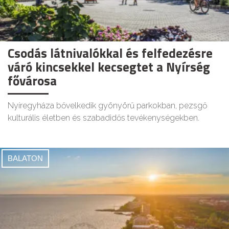
Csodás látnivalókkal és felfedezésre
váró kincsekkel kecsegtet a Nyírség
fővárosa
Nyíregyháza bővelkedik gyönyörű parkokban, pezsgő
kulturális életben és szabadidős tevékenységekben.
BALATON