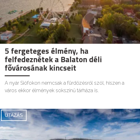
5 fergeteges élmény, ha
felfedeznétek a Balaton déli
fővárosának kincseit
A nyár Siófokon nemcsak a fürdőzésről szól, hiszen a
város ekkor élmények sokszínű tárháza is.
UTAZÁS