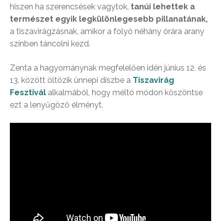
hiszen ha szerencsések vagytok,
tanúi lehettek a
természet egyik legkülönlegesebb pillanatának,
a tiszavirágzásnak, amikor a folyó néhány órára arany
színben táncolni kezd.
Zenta a hagyománynak megfelelően idén június 12. és
13. között öltözik ünnepi díszbe a
Tiszavirág
Fesztivál
alkalmából, hogy méltó módon köszöntse
ezt a lenyűgöző élményt.