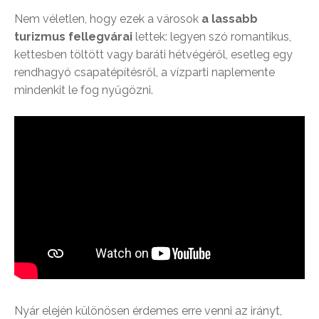
Nem véletlen, hogy ezek a városok
a lassabb
turizmus fellegvárai
lettek: legyen szó romantikus,
kettesben töltött vagy baráti hétvégéről, esetleg egy
rendhagyó csapatépítésről, a vízparti naplemente
mindenkit le fog nyűgözni.
Nyár elején különösen érdemes erre venni az irányt,