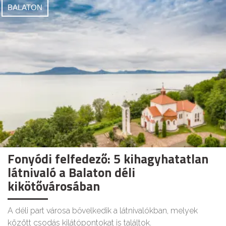
BALATON
Fonyódi felfedező: 5 kihagyhatatlan
látnivaló a Balaton déli
kikötővárosában
A déli part városa bővelkedik a látnivalókban, melyek
között csodás kilátópontokat is találtok.