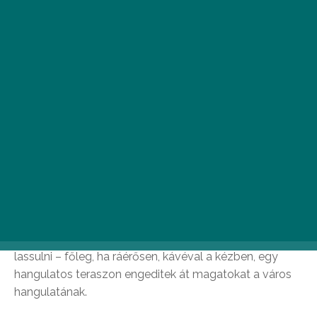
Szecessziós élmény a
Vajdaságban
Az utazás gyakran Szabadka szívében kezdődik, amit
mediterrán nyüzsgése miatt
néhol csak mini
Barcelonaként emlegetnek.
A város híres
jellegzetes építészetéről, melyben fontos szerepet
játszanak a szecessziós homlokzatok, a Zsolnay-
kerámiák és a játékos vonalak.
Az épületek között sétálva észrevétlenül le fogtok
lassulni – főleg, ha ráérősen, kávéval a kézben, egy
hangulatos teraszon engeditek át magatokat a város
hangulatának.