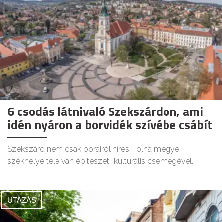
6 csodás látnivaló Szekszárdon, ami
idén nyáron a borvidék szívébe csábít
Szekszárd nem csak borairól híres: Tolna megye
székhelye tele van építészeti, kulturális csemegével.
UTAZÁS