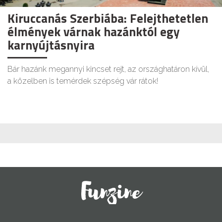
Kiruccanás Szerbiába: Felejthetetlen
élmények várnak hazánktól egy
karnyújtásnyira
Bár hazánk megannyi kincset rejt, az országhatáron kívül,
a közelben is temérdek szépség vár rátok!