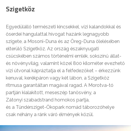
Szigetköz
Egyedülálló természeti kincsekkel, vízi kalandokkal és
őserdei hangulattal hívogat hazánk legnagyobb
szigete, a Mosoni-Duna és az Öreg-Duna ölelésében
elterülő Szigetköz. Az ország északnyugati
csücskében számos történelmi emlék, sokszínű állat-
és növényvilág, valamint közel 800 kilométer evezhető
vízi útvonal kápráztatja el a felfedezőket – érkezzünk
kenuval, kerékpáron vagy két lábon, a Szigetköz
ritmusa garantáltan magával ragad. A Morotva-tó
partján kialakított, meseszép tanösvény, a
Zátonyi szabadstrand homokos partja,
és a Tündérsziget-Ökopark nomád táborozóhelye
csak néhány a ránk váró élmények közül.