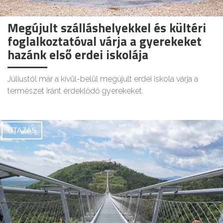
Megújult szálláshelyekkel és kültéri
foglalkoztatóval várja a gyerekeket
hazánk első erdei iskolája
Júliustól már a kívül-belül megújult erdei iskola várja a
természet iránt érdeklődő gyerekeket.
UTAZÁS