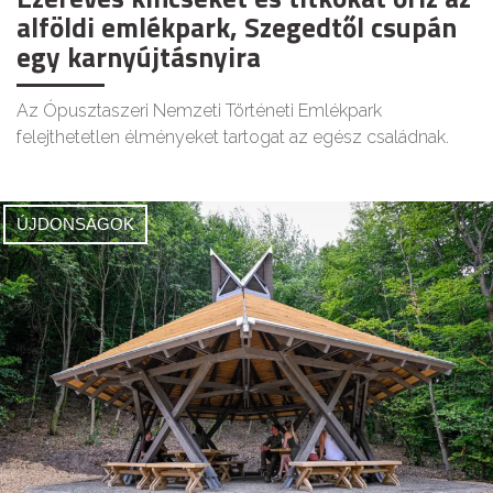
alföldi emlékpark, Szegedtől csupán
egy karnyújtásnyira
Az Ópusztaszeri Nemzeti Történeti Emlékpark
felejthetetlen élményeket tartogat az egész családnak.
ÚJDONSÁGOK