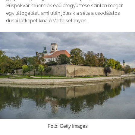
Püspökvár műemlék épületegyüttese szintén megér
egy látogatást, ami után jólesik a séta a csodálatos
dunai látképet kínáló Várfalsétányon.
Fotó: Getty Images