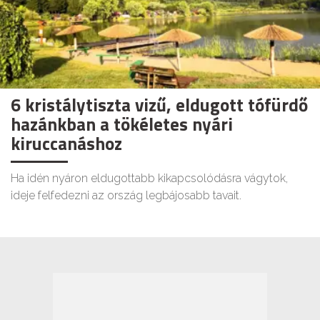
6 kristálytiszta vizű, eldugott tófürdő
hazánkban a tökéletes nyári
kiruccanáshoz
Ha idén nyáron eldugottabb kikapcsolódásra vágytok,
ideje felfedezni az ország legbájosabb tavait.