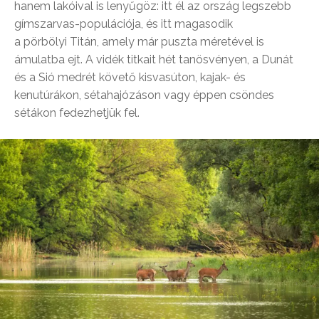
hanem lakóival is lenyűgöz: itt él az ország legszebb
gímszarvas-populációja, és itt magasodik
a pörbölyi Titán, amely már puszta méretével is
ámulatba ejt. A vidék titkait hét tanösvényen, a Dunát
és a Sió medrét követő kisvasúton, kajak- és
kenutúrákon, sétahajózáson vagy éppen csöndes
sétákon fedezhetjük fel.