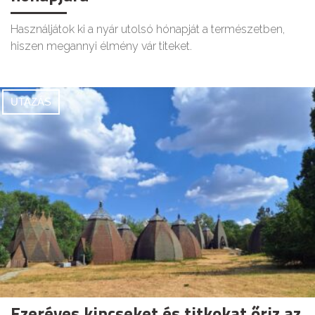
Használjátok ki a nyár utolsó hónapját a természetben,
hiszen megannyi élmény vár titeket.
UTAZÁS
Ezeréves kincseket és titkokat őriz az