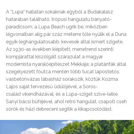
A “Lupa” hallatán sokaknak egyből a Budakalász
határában található, trópusi hangulatú bányató-
paradicsom, a Lupa Beach ugrik be, miközben
légvonalban alig pár száz méterre tőle nyúlik el a Duna
egyik leghangulatosabb, kevesek által ismert szigete.
Az 1930-as években kiépített, menetrend szerinti
kompjárattal kiszolgált szárazulat a magyar
modernista nyaralóépítészet Mekkája: a platánfák által
szegélyezett főutca mentén több tucat lapostetős,
vasbetonvázas lábasház sorakozik, köztük Kozma
Lajos saját tervezésű üdülőjével, a Soros-
család víkendházával, és a Lupa-sziget szíve-lelke,
Sanyi bácsi büféjével, ahol retró hangulat, csapolt cseh
sörök és házi debreceni segítik a kikapcsolódást.