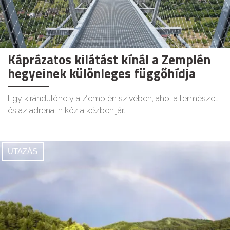
Káprázatos kilátást kínál a Zemplén
hegyeinek különleges függőhídja
Egy kirándulóhely a Zemplén szívében, ahol a természet
és az adrenalin kéz a kézben jár.
UTAZÁS