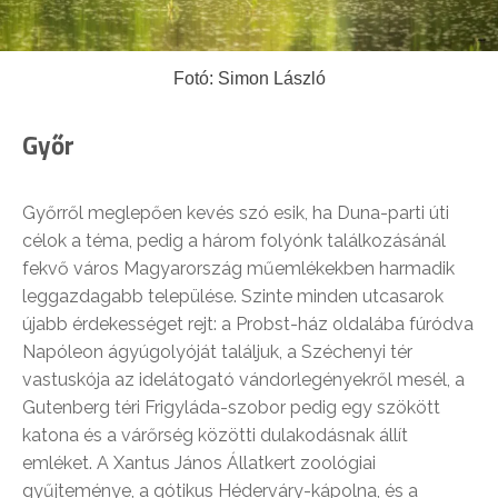
Fotó: Simon László
Győr
Győrről meglepően kevés szó esik, ha Duna-parti úti
célok a téma, pedig a három
folyónk
találkozásánál
fekvő város Magyarország műemlékekben harmadik
leggazdagabb települése. Szinte minden utcasarok
újabb érdekességet rejt: a Probst-ház oldalába fúródva
Napóleon ágyúgolyóját találjuk, a Széchenyi tér
vastuskója az idelátogató vándorlegényekről mesél, a
Gutenberg téri Frigyláda-szobor pedig egy szökött
katona és a várőrség közötti dulakodásnak állít
emléket. A Xantus János Állatkert zoológiai
gyűjteménye, a gótikus Héderváry-kápolna, és a