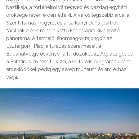
bazilikája, a történelmi várnegyed és gazdag egyházi
öröksége révén érdemelte ki. A város legszebb arcai a
Szent Tamás-hegyről és a párkányi Duna-partról
tárulnak elénk: mind a kettő képeslapra kívánkozó
panoráma. A termelői finomságok rajongóit az
Esztergomi Piac, a túrázás szerelmeseit a
Búbánatvölgy ösvényei, a fürdőzőket az Aquasziget és
a Palatinus-tó frissítő vizei, a kulturális programok iránt
érdeklődőket pedig egy sereg múzeum és emlékház
várja.