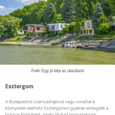
Fotó: Egy jó kép az utazásról
Esztergom
A Budapestről szárnyashajóval vagy vonattal is
könnyedén elérhető Esztergomot gyakran emlegetik a
magyar Rómaként, amely titulust monumentális