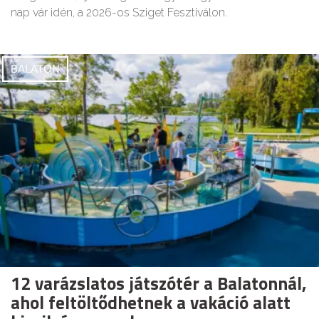
nap vár idén, a 2026-os Sziget Fesztiválon.
BALATON
12 varázslatos játszótér a Balatonnál,
ahol feltöltődhetnek a vakáció alatt