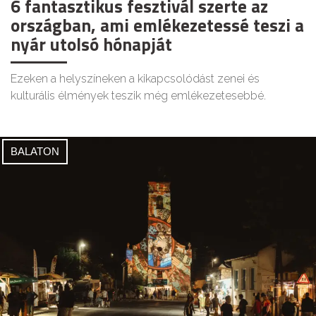
6 fantasztikus fesztivál szerte az
országban, ami emlékezetessé teszi a
nyár utolsó hónapját
Ezeken a helyszíneken a kikapcsolódást zenei és
kulturális élmények teszik még emlékezetesebbé.
BALATON