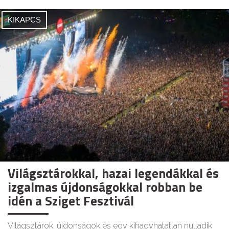
KIKAPCS
Világsztárokkal, hazai legendákkal és
izgalmas újdonságokkal robban be
idén a Sziget Fesztivál
Világsztárok, újdonságok és egy kihagyhatatlan nulladik