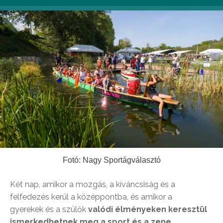
Fotó: Nagy Sportágválasztó
Két nap, amikor a mozgás, a kíváncsiság és a
felfedezés kerül a középpontba, és amikor a
gyerekek és a szülők
valódi élményeken keresztül
ismerkedhetnek meg a sport és a zene