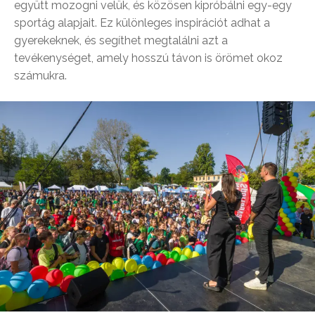
együtt mozogni velük, és közösen kipróbálni egy-egy
sportág alapjait.
Ez különleges inspirációt adhat a
gyerekeknek, és segíthet megtalálni azt a
tevékenységet, amely hosszú távon is örömet okoz
számukra.