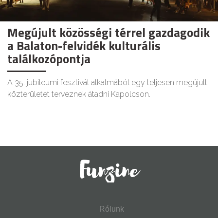
Megújult közösségi térrel gazdagodik
a Balaton-felvidék kulturális
találkozópontja
A 35. jubileumi fesztivál alkalmából egy teljesen megújult
közterületet terveznek átadni Kapolcson.
Rólunk