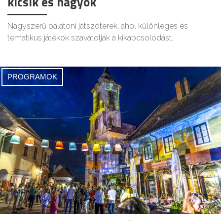
kicsik és nagyok
Nagyszerű balatoni játszóterek, ahol különleges és
tematikus játékok szavatolják a kikapcsolódást.
PROGRAMOK