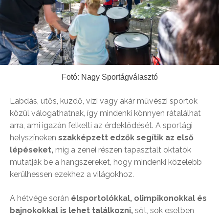
Fotó: Nagy Sportágválasztó
Labdás, ütős, küzdő, vízi vagy akár művészi sportok
közül válogathatnak, így mindenki könnyen rátalálhat
arra, ami igazán felkelti az érdeklődését.
A sportági
helyszíneken
szakképzett edzők segítik az első
lépéseket,
míg a zenei részen tapasztalt oktatók
mutatják be a hangszereket, hogy mindenki közelebb
kerülhessen ezekhez a világokhoz.
A hétvége során
élsportolókkal, olimpikonokkal és
bajnokokkal is lehet találkozni,
sőt, sok esetben