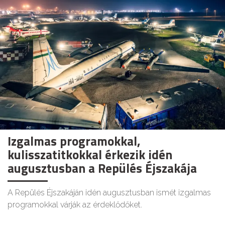
Izgalmas programokkal,
kulisszatitkokkal érkezik idén
augusztusban a Repülés Éjszakája
A Repülés Éjszakáján idén augusztusban ismét izgalmas
programokkal várják az érdeklődőket.