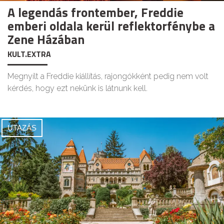
A legendás frontember, Freddie
emberi oldala kerül reflektorfénybe a
Zene Házában
KULT.EXTRA
Megnyílt a Freddie kiállítás, rajongókként pedig nem volt
kérdés, hogy ezt nekünk is látnunk kell.
UTAZÁS