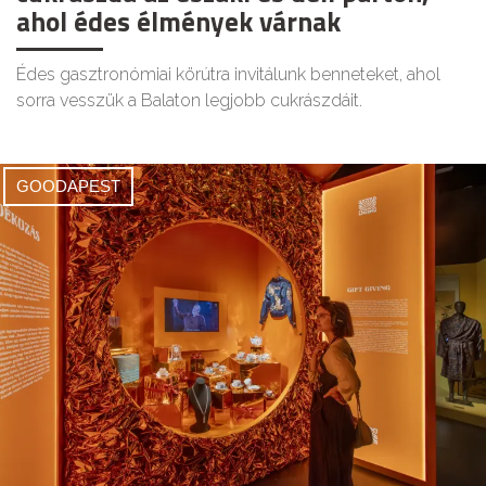
ahol édes élmények várnak
Édes gasztronómiai körútra invitálunk benneteket, ahol
sorra vesszük a Balaton legjobb cukrászdáit.
GOODAPEST