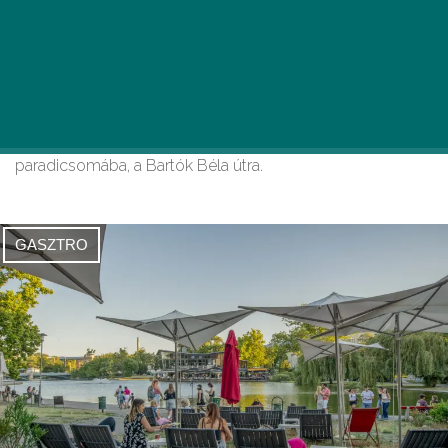
11 ingyenesen látogatható galéria a
Bartók Béla úton, ami hűsítő
menedéket kínál a kánikulában
Budapesti kultúrkörre invitálunk titeket az újbudai galériák
paradicsomába, a Bartók Béla útra.
GASZTRO