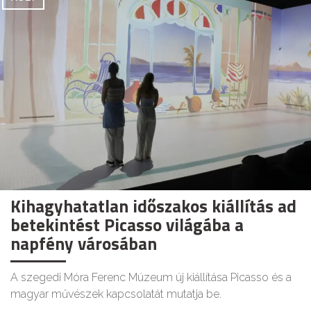
Kihagyhatatlan időszakos kiállítás ad
betekintést Picasso világába a
napfény városában
A szegedi Móra Ferenc Múzeum új kiállítása Picasso és a
magyar művészek kapcsolatát mutatja be.