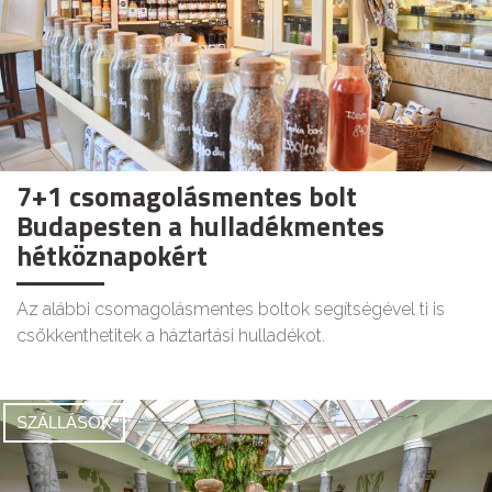
7+1 csomagolásmentes bolt
Budapesten a hulladékmentes
hétköznapokért
Az alábbi csomagolásmentes boltok segítségével ti is
csökkenthetitek a háztartási hulladékot.
SZÁLLÁSOK