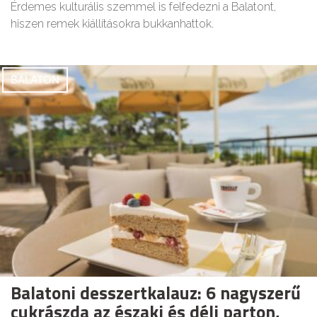
Érdemes kulturális szemmel is felfedezni a Balatont,
hiszen remek kiállításokra bukkanhattok.
BALATON
Balatoni desszertkalauz: 6 nagyszerű
cukrászda az északi és déli parton,