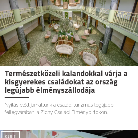
Természetközeli kalandokkal várja a
kisgyerekes családokat az ország
legújabb élményszállodája
Nyitás előtt járhattunk a családi turizmus legújabb
fellegvárában, a Zichy Családi Élménybirtokon.
KULT