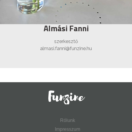
Almási Fanni
szerkesztő
almasi.fanni@funzine.hu
Rólunk
Impresszum