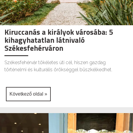
Kiruccanás a királyok városába: 5
kihagyhatatlan látnivaló
Székesfehérváron
Székesfehérvár tökéletes úti cél, hiszen gazdag
történelmi és kulturális örökséggel büszkélkedhet.
Következő oldal »