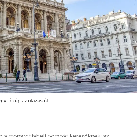
Egy jó kép az utazásról
ló a monarchiabeli pompát keresőknek: az