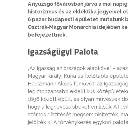
A nyüzsgő fővárosban járva a mai napi
historizmus és az eklektika jegyeivel e
6 pazar budapesti épületet mutatunk b
Osztrák-Magyar Monarchia idejében ke
befejezettnek.
Igazságügyi Palota
„Az igazság az országok alapköve” – azaz 
Magyar Királyi Kúria és Ítélőtábla épüle
Hauszmann Alajos főművét, az Igazságügyi
legimpozánsabb eklektikus középületeké
1896 között épült, és olyan művészek dolg
hogy a legnevesebbeket említsük. A II. v
számos díszítését megsemmisítették, ma
jelölték ki. A törvénykezés egykori palotá