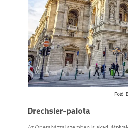
Fotó: 
Drechsler-palota
Az Operaházzal szemben is akad látniva