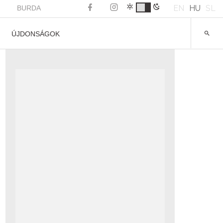
EN
HU
SL
BURDA
ÚJDONSÁGOK