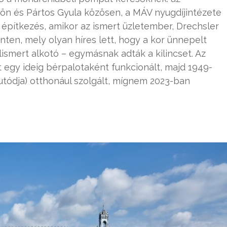
ön és Pártos Gyula közösen, a MÁV nyugdíjintézete
 építkezés, amikor az ismert üzletember, Drechsler
nten, mely olyan híres lett, hogy a kor ünnepelt
lismert alkotó – egymásnak adták a kilincset. Az
t egy ideig bérpalotaként funkcionált, majd 1949-
ogutódja) otthonául szolgált, mígnem 2023-ban