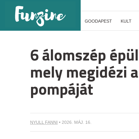
GOODAPEST
KULT
6 álomszép épü
mely megidézi 
pompáját
NYULL FANNI
•
2026. MÁJ. 16.