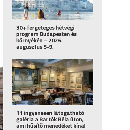
30+ fergeteges hétvégi
program Budapesten és
környékén – 2026.
augusztus 5-9.
11 ingyenesen látogatható
galéria a Bartók Béla úton,
ami hűsítő menedéket kínál