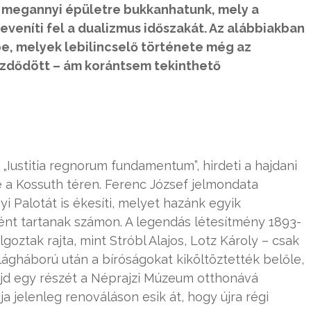
g megannyi épületre bukkanhatunk, mely a
leveníti fel a dualizmus időszakát. Az alábbiakban
e, melyek lebilincselő története még az
zdődött – ám korántsem tekinthető
„Iustitia regnorum fundamentum”, hirdeti a hajdani
te a Kossuth téren. Ferenc József jelmondata
 Palotát is ékesíti, melyet hazánk egyik
nt tartanak számon. A legendás létesítmény 1893-
oztak rajta, mint Stróbl Alajos, Lotz Károly – csak
ilágháború után a bíróságokat kiköltöztették belőle,
jd egy részét a Néprajzi Múzeum otthonává
ja jelenleg renováláson esik át, hogy újra régi