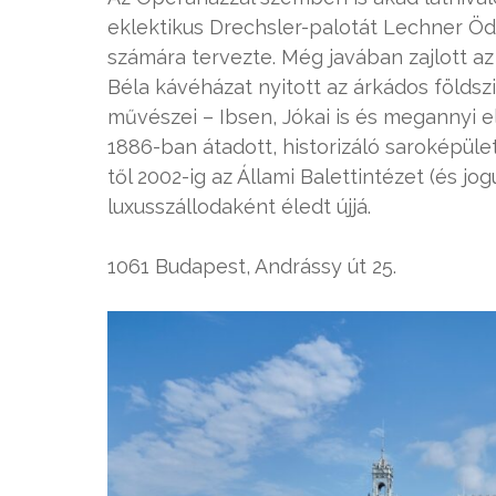
eklektikus Drechsler-palotát Lechner Öd
számára tervezte. Még javában zajlott az
Béla kávéházat nyitott az árkádos földszi
művészei – Ibsen, Jókai is és megannyi e
1886-ban átadott, historizáló saroképüle
től 2002-ig az Állami Balettintézet (és j
luxusszállodaként éledt újjá.
1061 Budapest, Andrássy út 25.