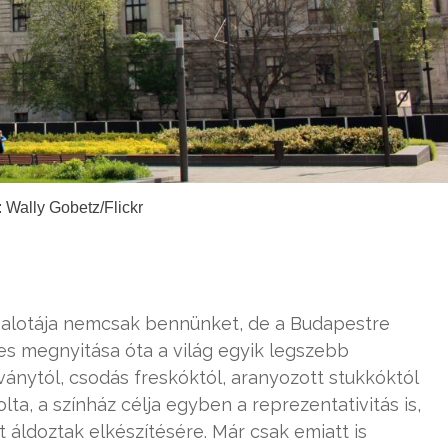
: Wally Gobetz/Flickr
 palotája nemcsak bennünket, de a Budapestre
-es megnyitása óta a világ egyik legszebb
ánytól, csodás freskóktól, aranyozott stukkóktól
a, a színház célja egyben a reprezentativitás is,
áldoztak elkészítésére. Már csak emiatt is