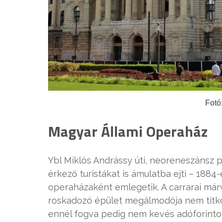
Fotó
Magyar Állami Operaház
Ybl Miklós Andrássy úti, neoreneszánsz
érkező turistákat is ámulatba ejti – 1884
operaházaként emlegetik. A carrarai márv
roskadozó épület megálmodója nem titkolt
ennél fogva pedig nem kevés adóforintot 