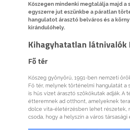
Kőszegen mindenki megtalálja majd a s
egyszerre jut eszünkbe a páratlan tör
hangulatot árasztó belváros és a körn
kirándulóhely.
Kihagyhatatlan látnivalók
Fő tér
Kőszeg gyönyörű, 1991-ben nemzeti örök
Fő tér, melynek történelmi hangulatát a 
is hűs vizet árasztó szökőkutak adják. 
étteremnek ad otthont, amelyeknek tera
dolce vita-életérzésben lehet részetek, 
csoda, hogy a helyszín a város társasági