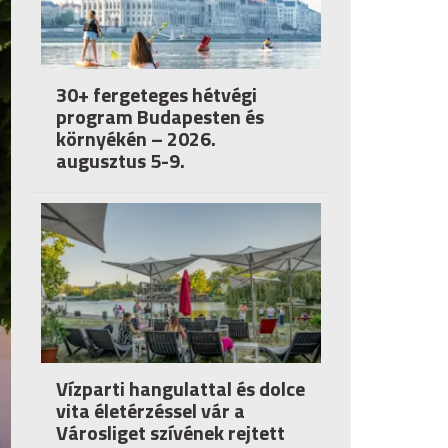
30+ fergeteges hétvégi
program Budapesten és
környékén – 2026.
augusztus 5-9.
Vízparti hangulattal és dolce
vita életérzéssel vár a
Városliget szívének rejtett