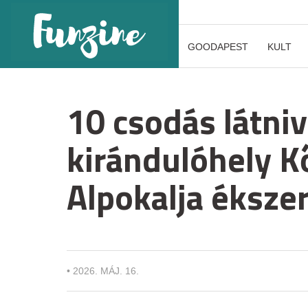
GOODAPEST
KULT
10 csodás látni
kirándulóhely K
Alpokalja éksz
•
2026. MÁJ. 16.