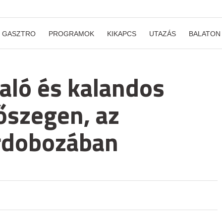
GASZTRO
PROGRAMOK
KIKAPCS
UTAZÁS
BALATON
való és kalandos
őszegen, az
erdobozában