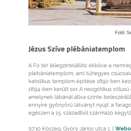
Fotó: S
Jézus Szíve plébániatemplom
A Fő tér lélegzetelállító ékköve a nemrég
plébániatemplom, ami tűhegyes csúcsaiva
katolikus templom építése 1892-ben kezd
1894-ben került sor. A neogótikus stílus
amelynek lábánál állva szinte beleszédü
ennyire gyönyörű látványt nyújt: a farag
egészen a 15. századból származó kegytá
9730 Kőszeg, Győry János utca 1. |
Webo