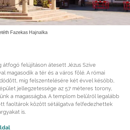
etéth Fazekas Hajnalka
 átfogó felújításon átesett Jézus Szíve
l magasodik a tér és a város fölé. A római
ődött, míg felszentelésére két évvel később,
ú épület jellegzetessége az 57 méteres torony,
lünk a magasságba. A templom belülről legalább
ott faoltárok között sétálgatva felfedezhettek
rgyakat is.
ldal