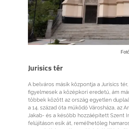
Fotó
Jurisics tér
A belváros másik központja a Jurisics té
figyelmesek a középkori eredetű, ám már 
többek között az ország egyetlen duplaár
a 14. század óta működő Városháza, az A
Jakab- és a később hozzáépített Szent 
felújításon esik át, remélhetőleg hamar