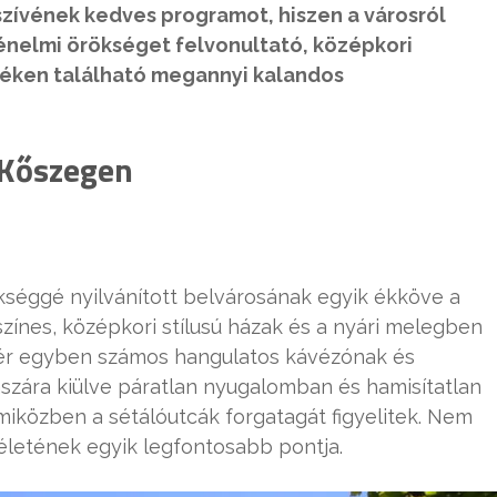
zívének kedves programot, hiszen a városról
ténelmi örökséget felvonultató, középkori
yéken található megannyi kalandos
 Kőszegen
séggé nyilvánított belvárosának egyik ékköve a
színes, középkori stílusú házak és a nyári melegben
A tér egyben számos hangulatos kávézónak és
szára kiülve páratlan nyugalomban és hamisítatlan
miközben a sétálóutcák forgatagát figyelitek. Nem
 életének egyik legfontosabb pontja.