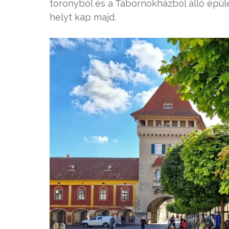
toronyból és a Tábornokházból álló épüle
helyt kap majd.