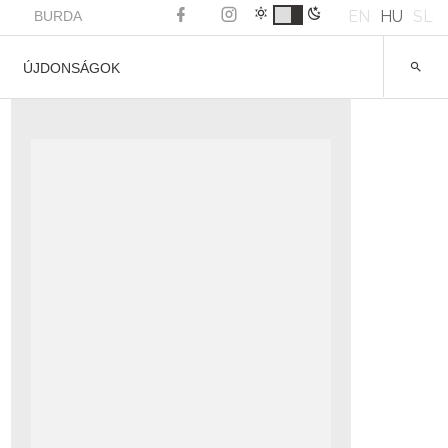
EN
HU
SL
BURDA
ÚJDONSÁGOK