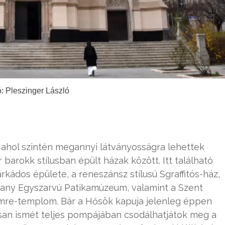
: Pleszinger László
r, ahol szintén megannyi látványosságra lehettek
barokk stílusban épült házak között. Itt található
kádos épülete, a reneszánsz stílusú Sgraffitós-ház,
rany Egyszarvú Patikamúzeum, valamint a Szent
Imre-templom. Bár a Hősök kapuja jelenleg éppen
osan ismét teljes pompájában csodálhatjátok meg a