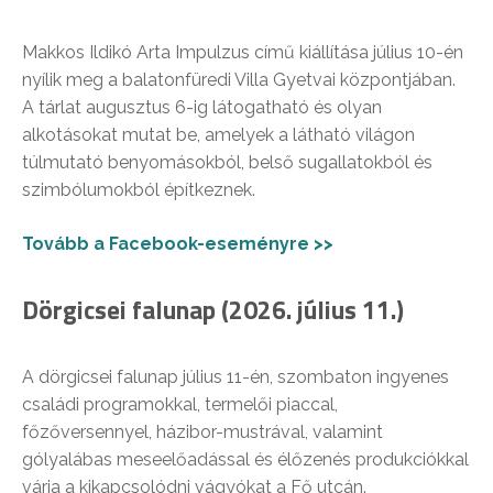
Makkos Ildikó Arta Impulzus című kiállítása július 10-én
nyílik meg a balatonfüredi Villa Gyetvai központjában.
A tárlat augusztus 6-ig látogatható és olyan
alkotásokat mutat be, amelyek a látható világon
túlmutató benyomásokból, belső sugallatokból és
szimbólumokból építkeznek.
Tovább a Facebook-eseményre >>
Dörgicsei falunap (2026. július 11.)
A dörgicsei falunap július 11-én, szombaton ingyenes
családi programokkal, termelői piaccal,
főzőversennyel, házibor-mustrával, valamint
gólyalábas meseelőadással és élőzenés produkciókkal
várja a kikapcsolódni vágyókat a Fő utcán.