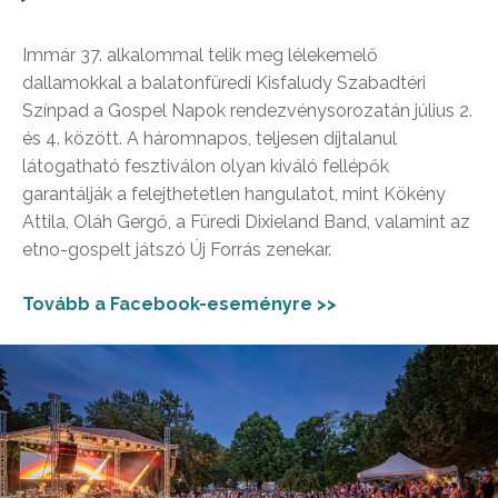
Immár 37. alkalommal telik meg lélekemelő
dallamokkal a balatonfüredi Kisfaludy Szabadtéri
Színpad a Gospel Napok rendezvénysorozatán július 2.
és 4. között. A háromnapos, teljesen díjtalanul
látogatható fesztiválon olyan kiváló fellépők
garantálják a felejthetetlen hangulatot, mint Kökény
Attila, Oláh Gergő, a Füredi Dixieland Band, valamint az
etno-gospelt játszó Új Forrás zenekar.
Tovább a Facebook-eseményre >>