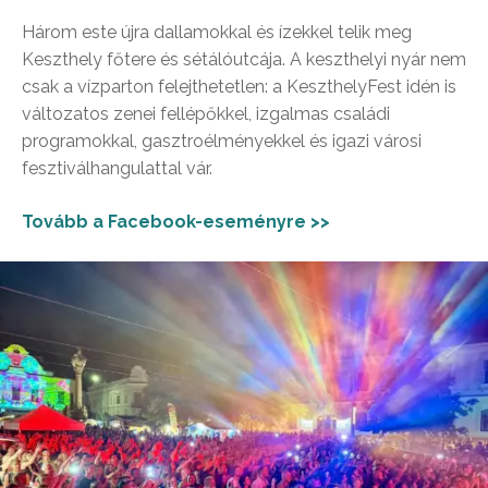
Három este újra dallamokkal és ízekkel telik meg
Keszthely főtere és sétálóutcája. A keszthelyi nyár nem
csak a vízparton felejthetetlen: a KeszthelyFest idén is
változatos zenei fellépőkkel, izgalmas családi
programokkal, gasztroélményekkel és igazi városi
fesztiválhangulattal vár.
Tovább a Facebook-eseményre >>