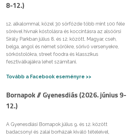
8-12.)
12. alkalommal, közel 30 sörfőzde több mint 100 féle
sörével hívnak kóstolásra és koccintásra az alsóörsi
Sirály Parkban július 8. és 12. között. Magyar, cseh,
belga, angol és német sörökre, sörivó versenyekre,
sörkóstolókra, street foodra és klasszikus
fesztiválkajákra lehet számítani.
Tovább a Facebook eseményre >>
Bornapok // Gyenesdiás (2026. június 9-
12.)
A Gyenesdiási Bornapok július 9. és 12. között
badacsonyi és zalai borházak kiváló tételeivel,