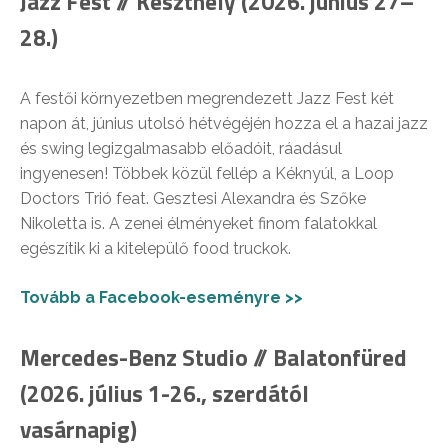
Jazz Fest // Keszthely (2026. június 27–
28.)
A festői környezetben megrendezett Jazz Fest két
napon át, június utolsó hétvégéjén hozza el a hazai jazz
és swing legizgalmasabb előadóit, ráadásul
ingyenesen! Többek közül fellép a Kéknyúl, a Loop
Doctors Trió feat. Gesztesi Alexandra és Szőke
Nikoletta is. A zenei élményeket finom falatokkal
egészítik ki a kitelepülő food truckok.
Tovább a Facebook-eseményre >>
Mercedes-Benz Studio // Balatonfüred
(2026. július 1-26., szerdától
vasárnapig)