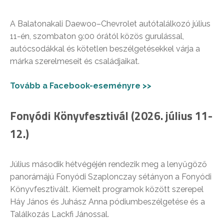
A Balatonakali Daewoo–Chevrolet autótalálkozó július
11-én, szombaton 9:00 órától közös gurulással,
autócsodákkal és kötetlen beszélgetésekkel várja a
márka szerelmeseit és családjaikat.
Tovább a Facebook-eseményre >>
Fonyódi Könyvfesztivál (2026. július 11-
12.)
Július második hétvégéjén rendezik meg a lenyűgöző
panorámájú Fonyódi Szaplonczay sétányon a Fonyódi
Könyvfesztivált. Kiemelt programok között szerepel
Háy János és Juhász Anna pódiumbeszélgetése és a
Találkozás Lackfi Jánossal.