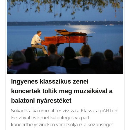
Ingyenes klasszikus zenei
koncertek töltik meg muzsikával a
balatoni nyárestéket
Sokadik alkalommal tér vissza a Klassz a pARTon!
Fesztivál és ismét különleges vízparti
koncerthelyszíneken varázsolja el a közönséget.