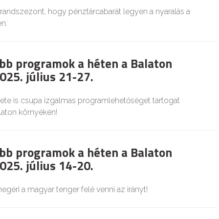
strandszezont, hogy pénztárcabarát legyen a nyaralás a
n.
obb programok a héten a Balaton
025. július 21-27.
hete is csupa izgalmas programlehetőséget tartogat
laton környékén!
obb programok a héten a Balaton
025. július 14-20.
egéri a magyar tenger felé venni az irányt!