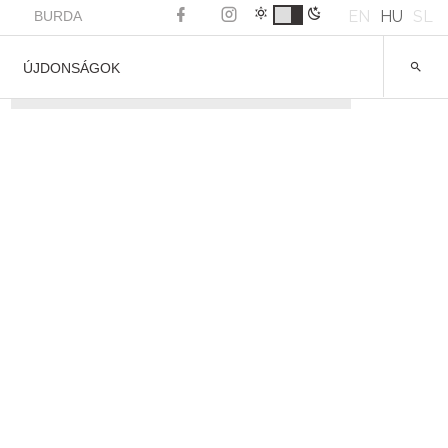
EN
HU
SL
BURDA
ÚJDONSÁGOK