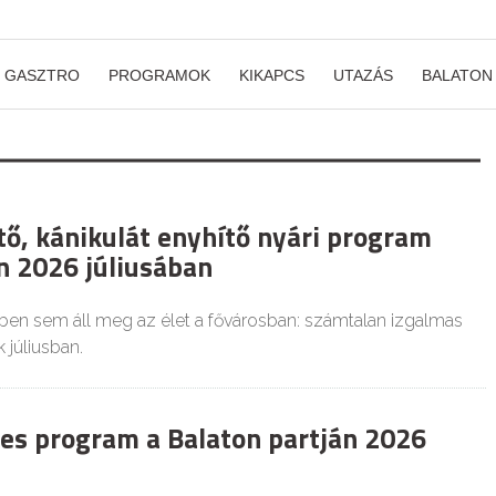
GASZTRO
PROGRAMOK
KIKAPCS
UTAZÁS
BALATON
tő, kánikulát enyhítő nyári program
 2026 júliusában
en sem áll meg az élet a fővárosban: számtalan izgalmas
 júliusban.
es program a Balaton partján 2026