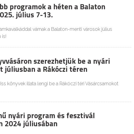
obb programok a héten a Balaton
025. július 7-13.
amkavalkáddal várnak a Balaton-menti városok július
is!
yvvásáron szerezhetjük be a nyári
t júliusban a Rákóczi téren
riss könyvek illata lengi be a Rákóczi téri Vásárcsarnokot
nű nyári program és fesztivál
 2024 júliusában