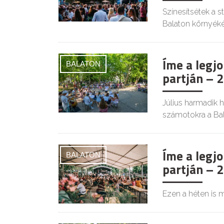
Színesítsétek a 
Balaton környéké
Íme a legj
BALATON
partján – 2
Július harmadik 
számotokra a Ba
Íme a legj
BALATON
partján – 2
Ezen a héten is m