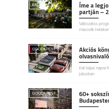
Íme a legj
BALATON
partján – 2
Változatos progr
második hetében 
Akciós kön
GOODAPEST
olvasnivaló
Két teljes napra f
júliusban.
60+ sokszí
GOODAPEST
Budapesten