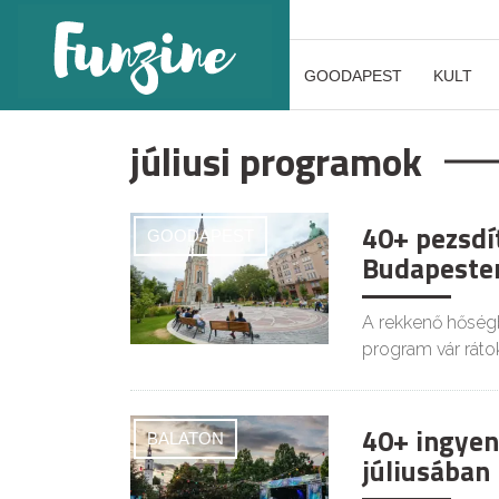
GOODAPEST
KULT
júliusi programok
40+ pezsdí
GOODAPEST
Budapesten
A rekkenő hőségb
program vár rátok
40+ ingyen
BALATON
júliusában