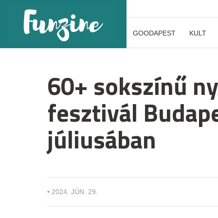
GOODAPEST
KULT
60+ sokszínű ny
fesztivál Budap
júliusában
•
2024. JÚN. 29.