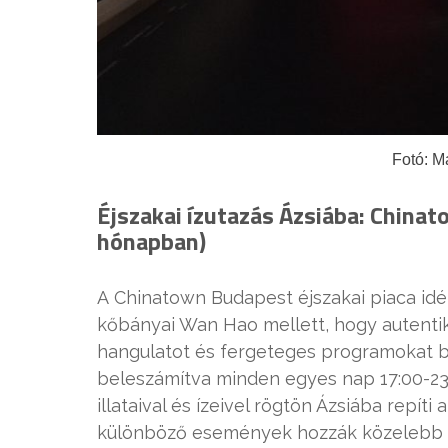
Fotó: 
Éjszakai ízutazás Ázsiába:
Chinat
hónapban)
A Chinatown Budapest éjszakai piaca idé
kőbányai Wan Hao mellett, hogy autentiku
hangulatot és fergeteges programokat b
beleszámítva minden egyes nap 17:00-23:0
illataival és ízeivel rögtön Ázsiába repíti
különböző események hozzák közelebb ho