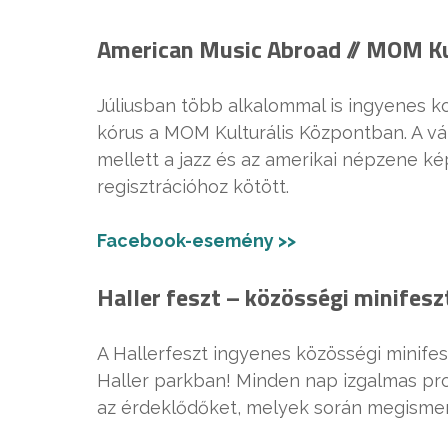
American Music Abroad // MOM Kultu
Júliusban több alkalommal is ingyenes k
kórus a MOM Kulturális Központban. A vá
mellett a jazz és az amerikai népzene kép
regisztrációhoz kötött.
Facebook-esemény >>
Haller feszt – közösségi minifeszti
A Hallerfeszt ingyenes közösségi minifesz
Haller parkban! Minden nap izgalmas prog
az érdeklődőket, melyek során megismerhe