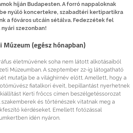
mok híján Budapesten. A forró nappaloknak
 nyúló koncertekre, szabadtéri kertipartikra
k a főváros utcáin sétálva. Fedezzétek fel
 nyári szezonban!
i Múzeum (egész hónapban)
áfus életművének soha nem látott alkotásaiból
emzeti Múzeumban. A szeptember 22-ig látogatható
sét mutatja be a világhírnév előtt. Amellett, hogy a
tóművész fiatalkori éveit, bepillantást nyerhetnek
kiállítást Kerti fröccs címen beszélgetéssorozat
l szakemberek és történészek vitatnak meg a
kfeszítő kérdéseket. Emellett fotózással
eumkertben idén nyáron.