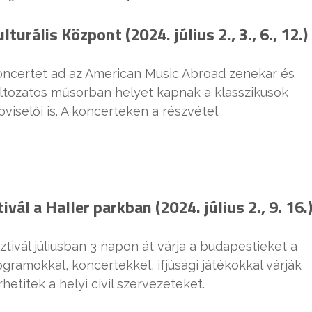
rális Központ (2024. július 2., 3., 6., 12.)
oncertet ad az American Music Abroad zenekar és
ltozatos műsorban helyet kapnak a klasszikusok
viselői is. A koncerteken a részvétel
vál a Haller parkban (2024. július 2., 9. 16.
tivál júliusban 3 napon át várja a budapestieket a
ramokkal, koncertekkel, ifjúsági játékokkal várják
titek a helyi civil szervezeteket.