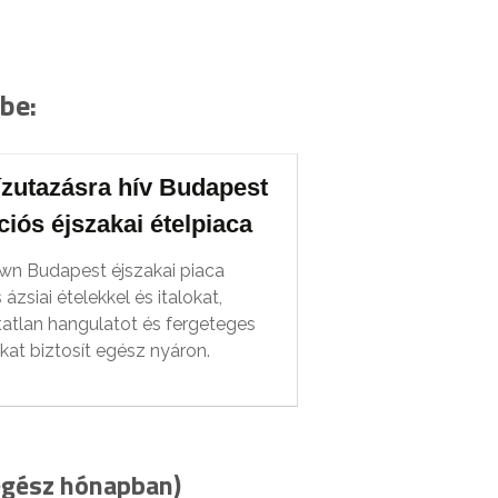
be:
ízutazásra hív Budapest
iós éjszakai ételpiaca
wn Budapest éjszakai piaca
 ázsiai ételekkel és italokat,
atlan hangulatot és fergeteges
at biztosít egész nyáron.
egész hónapban)