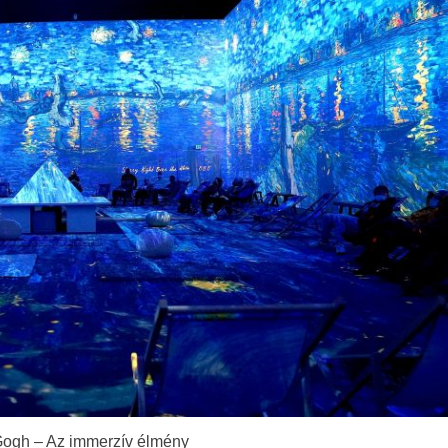
Gogh – Az immerzív élmény