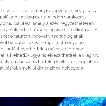
ő és varázslatos élményre vágynátok, vegyétek az
találjátok a világszerte minden várakozást
 című kiállítást, amely 2 ezer négyzetméteren,
be a holland festőzseni legkiválóbb alkotásait. A
edő tárlaton, innovatív technológiának
vel beléphettek Van Gogh festményeibe,
epillantást nyerhettek a művész életének
t is kiélhetjük ugyanis elkészíthetitek a világhírű
klyét is beszerezhettek a kiállítótér shopjában.
állításról, amely új dimenzióba helyezte a