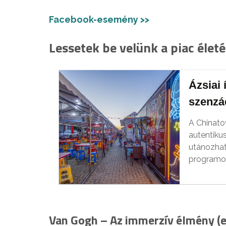
Facebook-esemény >>
Lessetek be velünk a piac életé
Ázsiai 
szenzác
A Chinato
autentikus
utánozhat
programok
Van Gogh – Az immerzív élmény (