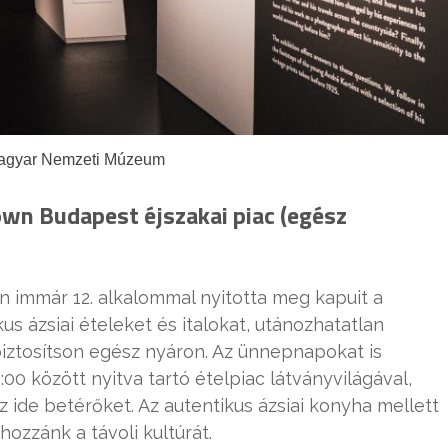
Magyar Nemzeti Múzeum
own Budapest éjszakai piac
(egész
n immár 12. alkalommal nyitotta meg kapuit a
s ázsiai ételeket és italokat, utánozhatatlan
iztosítson egész nyáron. Az ünnepnapokat is
0 között nyitva tartó ételpiac látványvilágával,
 az ide betérőket. Az autentikus ázsiai konyha mellett
zzánk a távoli kultúrát.