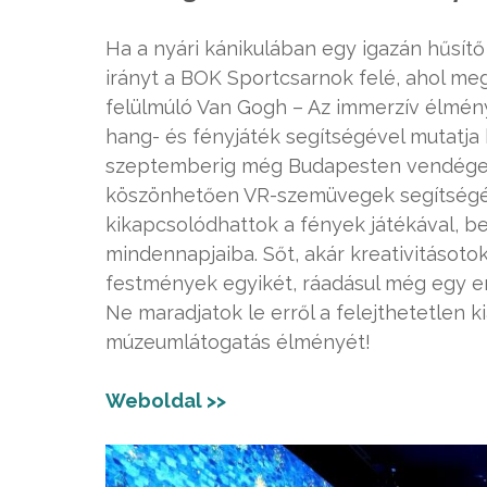
Ha a nyári kánikulában egy igazán hűsít
irányt a BOK Sportcsarnok felé, ahol meg
felülmúló Van Gogh – Az immerzív élmény
hang- és fényjáték segítségével mutatja 
szeptemberig még Budapesten vendégesk
köszönhetően VR-szemüvegek segítségé
kikapcsolódhattok a fények játékával, b
mindennapjaiba. Sőt, akár kreativitásotoka
festmények egyikét, ráadásul még egy ere
Ne maradjatok le erről a felejthetetlen ki
múzeumlátogatás élményét!
Weboldal >>