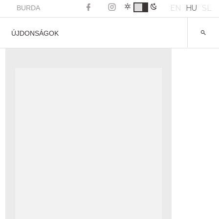
EN
HU
SL
BURDA
ÚJDONSÁGOK