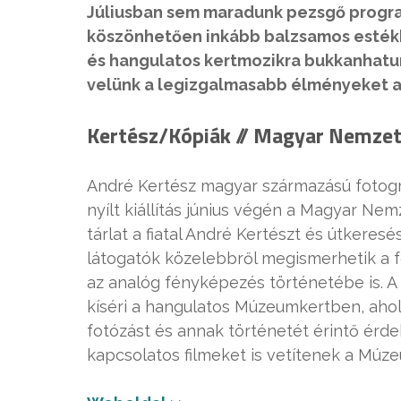
Júliusban sem maradunk pezsgő progra
köszönhetően inkább balzsamos estékbe
és hangulatos kertmozikra bukkanhatun
velünk a legizgalmasabb élményeket a
Kertész/Kópiák //
Magyar Nemzet
André Kertész magyar származású fotogr
nyílt kiállítás június végén a Magyar N
tárlat a fiatal André Kertészt és útkeresé
látogatók közelebbről megismerhetik a fo
az analóg fényképezés történetébe is. A 
kíséri a hangulatos Múzeumkertben, aho
fotózást és annak történetét érintő érde
kapcsolatos filmeket is vetítenek a Múz