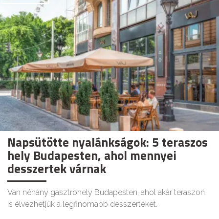
Napsütötte nyalánkságok: 5 teraszos
hely Budapesten, ahol mennyei
desszertek várnak
Van néhány gasztrohely Budapesten, ahol akár teraszon
is élvezhetjük a legfinomabb desszerteket.