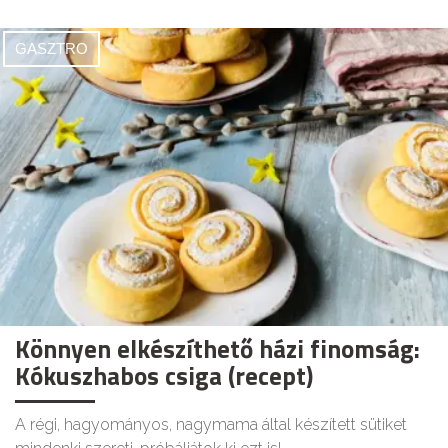
GASZTRO
Könnyen elkészíthető házi finomság:
Kókuszhabos csiga (recept)
A régi, hagyományos, nagymama által készített sütiket