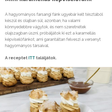
A hagyományos farsangi fánk ugyebár kelt tésztából
készül és olajban sül, azonban, ha valami
könnyedebbre vágytok, és nem szeretnétek
olajszagban úszni, próbáljátok ki ezt a karamellás
képviselőfánkot, ami garantáltan felveszi a versenyt
hagyományos társaival.
A receptet
ITT
találjátok.