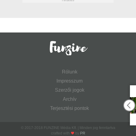
Rólunk
Impresszum
Szerzői jogok
Archív
Terjesztési pontok
© 2017-2018 FUNZINE Média Kft. | Minden jog fenntartva
crafted with
by
PR