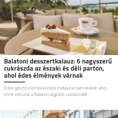
Balatoni desszertkalauz: 6 nagyszerű
cukrászda az északi és déli parton,
ahol édes élmények várnak
Édes gasztronómiai körútra invitálunk benneteket, ahol
sorra vesszük a Balaton legjobb cukrászdáit.
GASZTRO