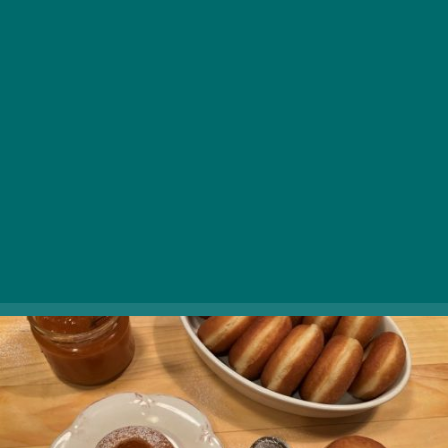
Szalagos fánk baracklekvárral
Kezdésnek íme a farsangi időszak legnépszerűbb
ételének, a belül puha, kívül ropogós szalagos fánk
receptje, ami egy örök klasszikusnak számít az
ínycsiklandó tésztacsodák között.
A receptet
ITT
találjátok.