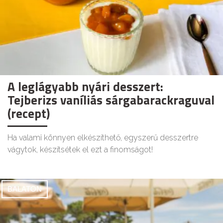
A leglágyabb nyári desszert:
Tejberizs vaníliás sárgabarackraguval
(recept)
Ha valami könnyen elkészíthető, egyszerű desszertre
vágytok, készítsétek el ezt a finomságot!
BALATON