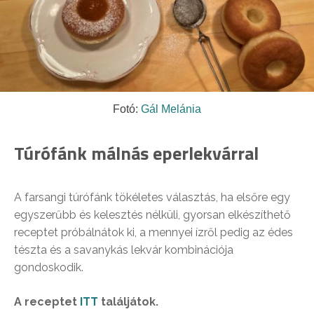
Fotó:
Gál Melánia
Túrófánk málnás eperlekvárral
A farsangi túrófánk tökéletes választás, ha elsőre egy
egyszerűbb és kelesztés nélküli, gyorsan elkészíthető
receptet próbálnátok ki, a mennyei ízről pedig az édes
tészta és a savanykás lekvár kombinációja
gondoskodik.
A receptet
ITT
találjátok.