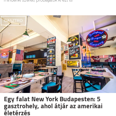
mindenki szereti, próbáljátok ki ezt is!
GASZTRO
Egy falat New York Budapesten: 5
gasztrohely, ahol átjár az amerikai
életérzés