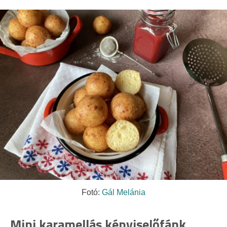
Fotó:
Gál Melánia
Mini karamellás képviselőfánk