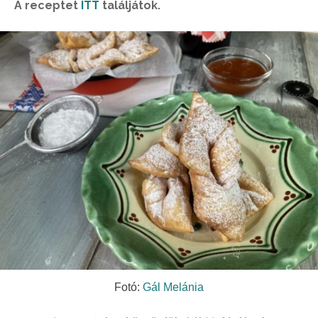
A receptet
ITT
találjátok.
Fotó:
Gál Melánia