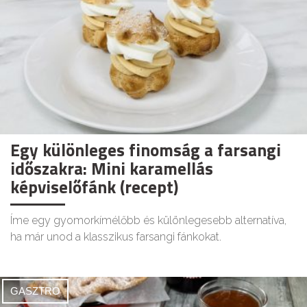
Egy különleges finomság a farsangi
időszakra: Mini karamellás
képviselőfánk (recept)
Íme egy gyomorkímélőbb és különlegesebb alternatíva,
ha már unod a klasszikus farsangi fánkokat.
GASZTRO