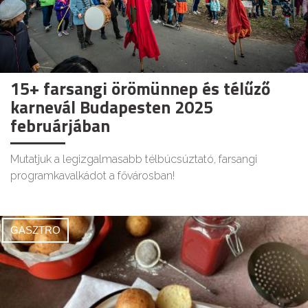
15+ farsangi örömünnep és télűző
karnevál Budapesten 2025
februárjában
Mutatjuk a legizgalmasabb télbúcsúztató, farsangi
programkavalkádot a fővárosban!
GASZTRO