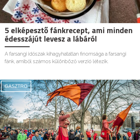
5 elképesztő fánkrecept, ami minden
édesszájút levesz a lábáról
A farsangi időszak kihagyhatatlan finomsága a farsangi
fánk, amiből számos különböző verzió létezik.
GASZTRO