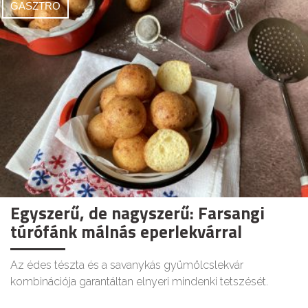
GASZTRO
Egyszerű, de nagyszerű: Farsangi
túrófánk málnás eperlekvárral
Az édes tészta és a savanykás gyümölcslekvár
kombinációja garantáltan elnyeri mindenki tetszését.