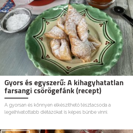
Gyors és egyszerű: A kihagyhatatlan
farsangi csörögefánk (recept)
A gyorsan és könnyen elkészíthető tésztacsoda a
legelhivatottabb diétázókat is képes bűnbe vinni.