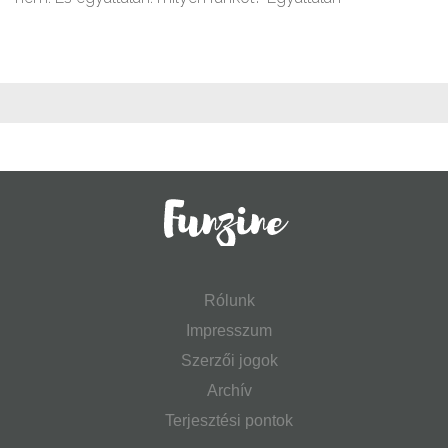
Rólunk
Impresszum
Szerzői jogok
Archív
Terjesztési pontok