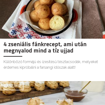
4 zseniális fánkrecept, ami után
megnyalod mind a tíz ujjad
Különböző formájú és ízesítésű tésztacsodák, melyeket
érdemes kipróbálni a farsangi időszak alatt!
GASZTRO