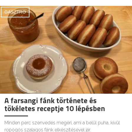
GASZTRO
A farsangi fánk története és
tökéletes receptje 10 lépésben
Minden perc szenvedés megéri, ami a belül puha, kívül
ropogós szalagos fánk elkészítésével jár.