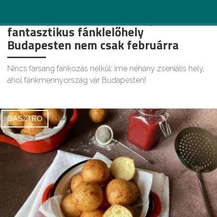
A szalagostól a skandinávig: 6
fantasztikus fánklelőhely
Budapesten nem csak februárra
Nincs farsang fánkozás nélkül: ime néhány zseniális hely,
ahol fánkmennyország vár Budapesten!
GASZTRO