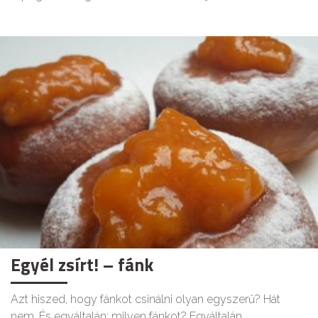
Egyél zsírt! – fánk
Azt hiszed, hogy fánkot csinálni olyan egyszerű? Hát
nem. És egyáltalán: milyen fánkot? Egyáltalán