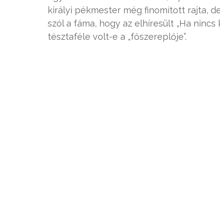
királyi pékmester még finomított rajta, d
szól a fáma, hogy az elhíresült „Ha ninc
tésztaféle volt-e a „főszereplője”.