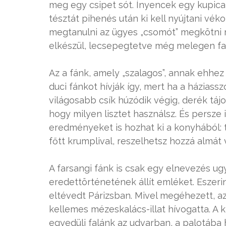
meg egy csipet sót. Ínyencek egy kupica
tésztát pihenés után ki kell nyújtani vé
megtanulni az ügyes „csomót” megkötni 
elkészül, lecsepegtetve még melegen fa
Az a fánk, amely „szalagos”, annak ehhez 
duci fánkot hívják így, mert ha a háziass
világosabb csík húzódik végig, derék tájon
hogy milyen lisztet használsz. És persze 
eredményeket is hozhat ki a konyhából: t
főtt krumplival, reszelhetsz hozzá almát 
A farsangi fánk is csak egy elnevezés ug
eredettörténetének állít emléket. Eszer
eltévedt Párizsban. Mivel megéhezett, 
kellemes mézeskalács-illat hívogatta. A k
egyedüli falánk az udvarban, a palotába h