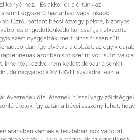
ázi kenyérhez. És akkor el is értünk az
 szerint egyszerű háztartási (vagy inkább
ébb tűzről pattant bécsi özvegy pékné, bizonyos
ovább, és engedetlenkedő kuncsaftjait elkezdte
yis azért nyaggatták, mert nincs frissen sült
hael Jordan, így elvétve a dobást, az egyik darab
. Krapfennénak azonban szó szerint volt sütni valója:
st, innentől kezdve nem kellett dobálnia senkit.
, de nagyjából a XVII-XVIII. századra teszi a
ár évezredek óta léteznek hússal vagy zöldséggel
asonló ételek, így aztán a bécsi asszony lehet, hogy
en arányban vannak a tésztában, sok változat
n megkapargatjuk, nem a magyarok az egyetlenek,