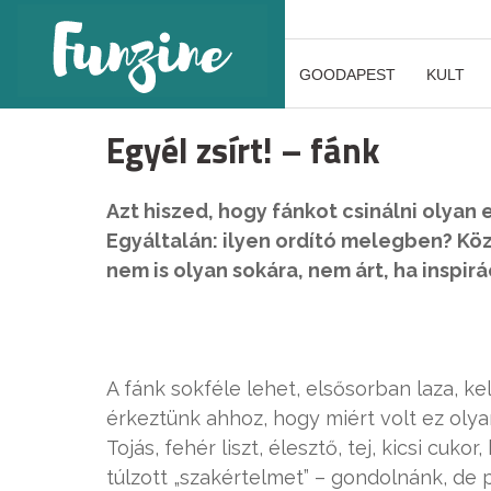
GOODAPEST
KULT
Egyél zsírt! – fánk
Azt hiszed, hogy fánkot csinálni olyan
Egyáltalán: ilyen ordító melegben? Kö
nem is olyan sokára, nem árt, ha inspir
A fánk sokféle lehet, elsősorban laza, ke
érkeztünk ahhoz, hogy miért volt ez olya
Tojás, fehér liszt, élesztő, tej, kicsi cuk
túlzott „szakértelmet” – gondolnánk, de 