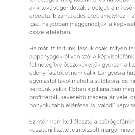
akik továbbgondolták a dolgot: a mi csö
eredetű, bizarrul édes étel, amelyhez –
igaz, ha jobban meggondoljuk, a képvise
összetételében.
Ha már itt tartunk, lássuk csak, milyen 
alapanyagokról van szó! A képviselőfánk
felmelegítve összekeverjük gyorsan a lis
edény falától el nem válik. Langyosra hűt
egymástól távol mehet a sütőlapra, és in
kezdünk velük. Ebben a pillanatban még 
profitterolt, kevesebb macera jár vele,
bonyolultabb eljárással is „valódi” képvis
Szintén nem kell élesztő a csörögefánkh
készíteni liszttel elmorzsolt margarinnal/