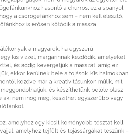
rögefánkunkhoz hasonló a churros, ez a spanyol
 ahogy a csörögefánkhoz sem – nem kell élesztő,
lőfánkhoz is erősen kötődik a massza
találékonyak a magyarok, ha egyszerű
 egy kis vízzel, margarinnak kezdődik, amelyeket
zttel, és addig kevergetjük a masszát, amíg ez
jük, ekkor kerülnek bele a tojások. Kis halmokban,
nentől kezdve már a kreativitásunkon múlik, mit
meggondolhatjuk, és készíthetünk belőle olasz
 de aki nem inog meg, készíthet egyszerűbb vagy
előfánkot.
oz, amelyhez egy kicsit keményebb tésztát kell
vajjal, amelyhez tejfölt és tojássárgákat teszünk –