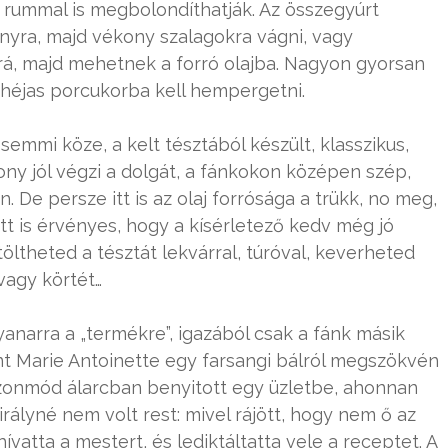
 rummal is megbolondíthatják. Az összegyúrt
konyra, majd vékony szalagokra vágni, vagy
rá, majd mehetnek a forró olajba. Nagyon gyorsan
héjas porcukorba kell hempergetni.
semmi köze, a kelt tésztából készült, klasszikus,
zony jól végzi a dolgát, a fánkokon középen szép,
. De persze itt is az olaj forrósága a trükk, no meg,
itt is érvényes, hogy a kísérletező kedv még jó
öltheted a tésztát lekvárral, túróval, keverheted
vagy körtét…
yanarra a „termékre”, igazából csak a fánk másik
int Marie Antoinette egy farsangi bálról megszökvén
azonmód álarcban benyitott egy üzletbe, ahonnan
irályné nem volt rest: mivel rájött, hogy nem ő az
ívatta a mestert, és lediktáltatta vele a receptet. A