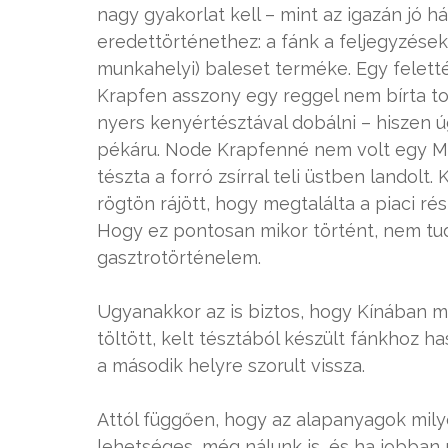
nagy gyakorlat kell – mint az igazán jó h
eredettörténethez: a fánk a feljegyzések
munkahelyi) baleset terméke. Egy felett
Krapfen asszony egy reggel nem bírta t
nyers kenyértésztával dobálni – hiszen úg
pékáru. Node Krapfenné nem volt egy Mic
tészta a forró zsírral teli üstben landolt
rögtön rájött, hogy megtalálta a piaci ré
Hogy ez pontosan mikor történt, nem tudni
gasztrotörténelem.
Ugyanakkor az is biztos, hogy Kínában m
töltött, kelt tésztából készült fánkhoz h
a második helyre szorult vissza.
Attól függően, hogy az alapanyagok mily
lehetséges, még nálunk is, és ha jobba