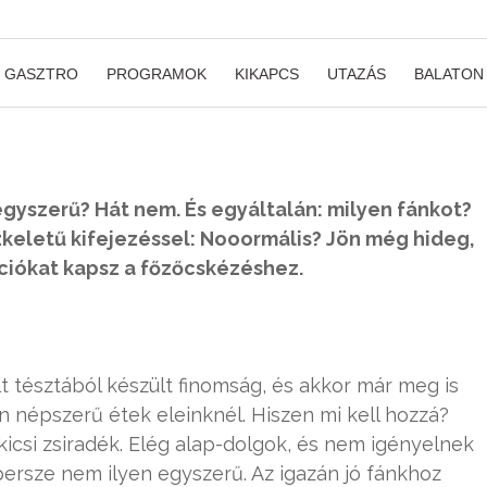
GASZTRO
PROGRAMOK
KIKAPCS
UTAZÁS
BALATON
 egyszerű? Hát nem. És egyáltalán: milyen fánkot?
zkeletű kifejezéssel: Nooormális? Jön még hideg,
ációkat kapsz a főzőcskézéshez.
lt tésztából készült finomság, és akkor már meg is
n népszerű étek eleinknél. Hiszen mi kell hozzá?
or, kicsi zsiradék. Elég alap-dolgok, és nem igényelnek
persze nem ilyen egyszerű. Az igazán jó fánkhoz