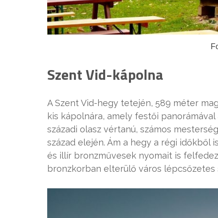
Fo
Szent Vid-kápolna
A Szent Vid-hegy tetején, 589 méter maga
kis kápolnára, amely festői panorámával a
századi olasz vértanú, számos mesterség
század elején. Ám a hegy a régi időkből 
és illír bronzművesek nyomait is felfedezt
bronzkorban elterülő város lépcsőzetes 