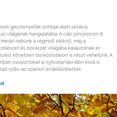
ves gesztenyefák lombjai alatt sétálva
lusi világának hangulatába. A cáki pincesoron 8
 mesél nekünk a régmúlt időkről, míg a
őlészet és borászat világába kalauzolnak el
kezést követően borkóstoláson is részt vehetünk. A
zonban csoportokat a nyitvatartási időn kívül is
 246 0180-as számon érdeklődhettek.
al