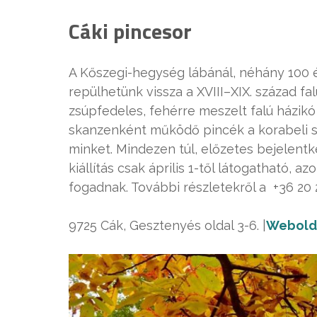
Cáki pincesor
A Kőszegi-hegység lábánál, néhány 100 é
repülhetünk vissza a XVIII–XIX. század fa
zsúpfedeles, fehérre meszelt falú házikó
skanzenként működő pincék a korabeli sz
minket. Mindezen túl, előzetes bejelent
kiállítás csak április 1-től látogatható, a
fogadnak. További részletekről a +36 20
9725 Cák, Gesztenyés oldal 3-6. |
Webold