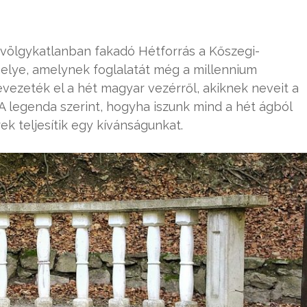
 völgykatlanban fakadó Hétforrás a Kőszegi-
elye, amelynek foglalatát még a millennium
evezeték el a hét magyar vezérről, akiknek neveit a
 A legenda szerint, hogyha iszunk mind a hét ágból
rek teljesítik egy kívánságunkat.