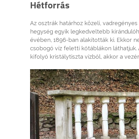
Hétforrás
Az osztrák határhoz közeli, vadregényes
hegység egyik legkedveltebb kirándulóh
évében, 1896-ban alakították ki. Ekkor n
csobogó víz feletti kőtáblákon láthatjuk.
kifolyó kristálytiszta vízből, akkor a vezé