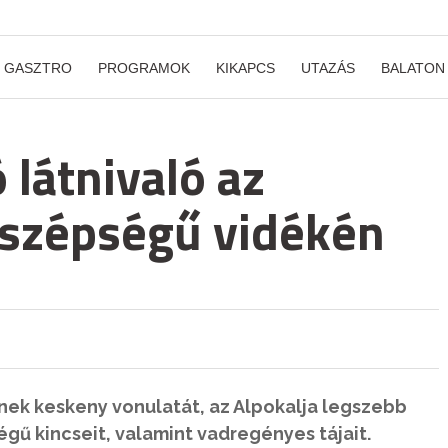
GASZTRO
PROGRAMOK
KIKAPCS
UTAZÁS
BALATON
ó látnivaló az
i szépségű vidékén
nek keskeny vonulatát, az Alpokalja legszebb
gű kincseit, valamint vadregényes tájait.