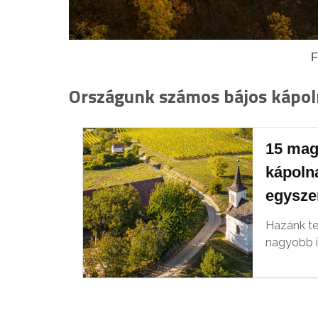
F
Országunk számos bájos kápol
15 mag
kápoln
egyszer
Hazánk te
nagyobb 