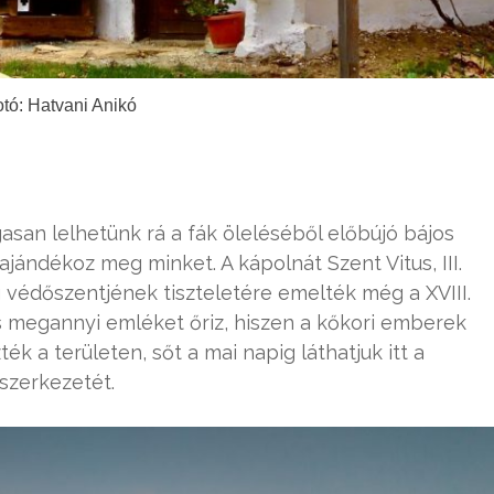
tó: Hatvani Anikó
san lelhetünk rá a fák öleléséből előbújó bájos
jándékoz meg minket. A kápolnát Szent Vitus, III.
 védőszentjének tiszteletére emelték még a XVIII.
is megannyi emléket őriz, hiszen a kőkori emberek
ék a területen, sőt a mai napig láthatjuk itt a
szerkezetét.