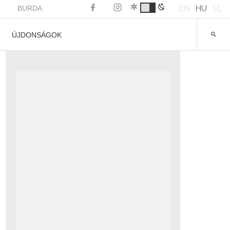
EN
HU
SL
BURDA
ÚJDONSÁGOK