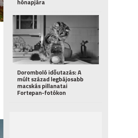
hónapjára
Doromboló időutazás: A
múlt század legbájosabb
macskás pillanatai
Fortepan-fotókon