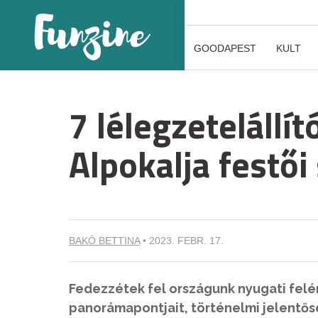
GOODAPEST
KULT
7 lélegzetelállít
Alpokalja festő
BAKÓ BETTINA
•
2023. FEBR. 17.
Fedezzétek fel országunk nyugati felé
panorámapontjait, történelmi jelentősé