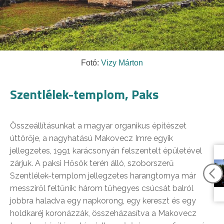
Fotó:
Vizy Márton
Szentlélek-templom, Paks
Összeállításunkat a magyar organikus építészet
úttörője, a nagyhatású Makovecz Imre egyik
jellegzetes, 1991 karácsonyán felszentelt épületével
zárjuk. A paksi Hősök terén álló, szoborszerű
Szentlélek-templom jellegzetes harangtornya már
messziről feltűnik: három tűhegyes csúcsát balról
jobbra haladva egy napkorong, egy kereszt és egy
holdkaréj koronázzák, összeházasítva a Makovecz