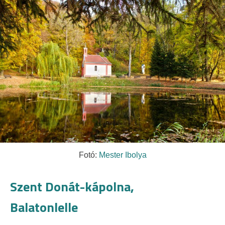
Fotó:
Mester Ibolya
Szent Donát-kápolna,
Balatonlelle