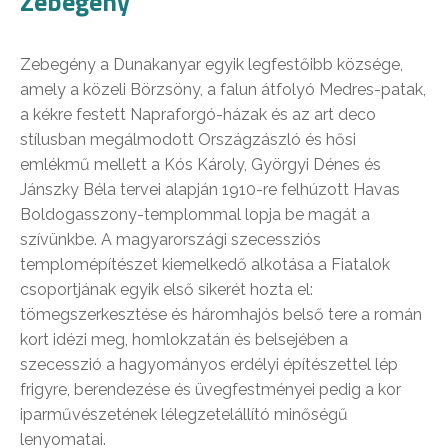
Zebegény
Zebegény a Dunakanyar egyik legfestőibb községe,
amely a közeli Börzsöny, a falun átfolyó Medres-patak,
a kékre festett Napraforgó-házak és az art deco
stílusban megálmodott Országzászló és hősi
emlékmű mellett a Kós Károly, Györgyi Dénes és
Jánszky Béla tervei alapján 1910-re felhúzott Havas
Boldogasszony-templommal lopja be magát a
szívünkbe. A magyarországi szecessziós
templomépítészet kiemelkedő alkotása a Fiatalok
csoportjának egyik első sikerét hozta el:
tömegszerkesztése és háromhajós belső tere a román
kort idézi meg, homlokzatán és belsejében a
szecesszió a hagyományos erdélyi építészettel lép
frigyre, berendezése és üvegfestményei pedig a kor
iparművészetének lélegzetelállító minőségű
lenyomatai.