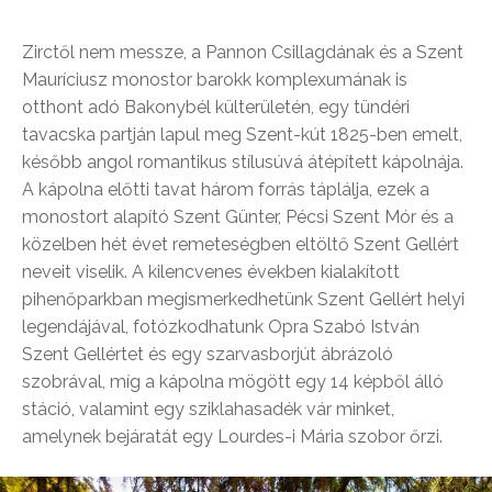
Zirctől nem messze, a Pannon Csillagdának és a Szent
Mauríciusz monostor barokk komplexumának is
otthont adó Bakonybél külterületén, egy tündéri
tavacska partján lapul meg Szent-kút 1825-ben emelt,
később angol romantikus stílusúvá átépített kápolnája.
A kápolna előtti tavat három forrás táplálja, ezek a
monostort alapító Szent Günter, Pécsi Szent Mór és a
közelben hét évet remeteségben eltöltő Szent Gellért
neveit viselik. A kilencvenes években kialakított
pihenőparkban megismerkedhetünk Szent Gellért helyi
legendájával, fotózkodhatunk Opra Szabó István
Szent Gellértet és egy szarvasborjút ábrázoló
szobrával, míg a kápolna mögött egy 14 képből álló
stáció, valamint egy sziklahasadék vár minket,
amelynek bejáratát egy Lourdes-i Mária szobor őrzi.