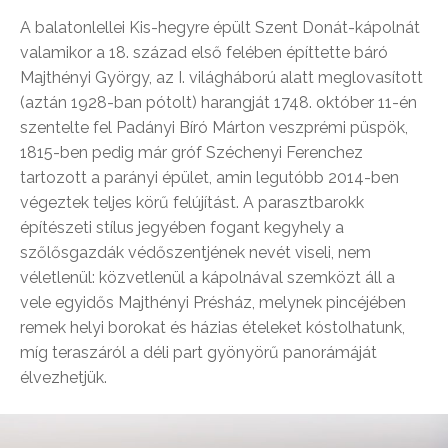
A balatonlellei Kis-hegyre épült Szent Donát-kápolnát
valamikor a 18. század első felében építtette báró
Majthényi György, az I. világháború alatt meglovasított
(aztán 1928-ban pótolt) harangját 1748. október 11-én
szentelte fel Padányi Bíró Márton veszprémi püspök,
1815-ben pedig már gróf Széchenyi Ferenchez
tartozott a parányi épület, amin legutóbb 2014-ben
végeztek teljes körű felújítást. A parasztbarokk
építészeti stílus jegyében fogant kegyhely a
szőlősgazdák védőszentjének nevét viseli, nem
véletlenül: közvetlenül a kápolnával szemközt áll a
vele egyidős Majthényi Présház, melynek pincéjében
remek helyi borokat és házias ételeket kóstolhatunk,
míg teraszáról a déli part gyönyörű panorámáját
élvezhetjük.