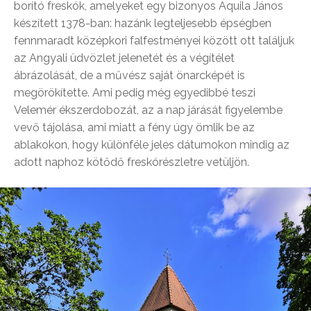
borító freskók, amelyeket egy bizonyos Aquila János
készített 1378-ban: hazánk legteljesebb épségben
fennmaradt középkori falfestményei között ott találjuk
az Angyali üdvözlet jelenetét és a végítélet
ábrázolását, de a művész saját önarcképét is
megörökítette. Ami pedig még egyedibbé teszi
Velemér ékszerdobozát, az a nap járását figyelembe
vevő tájolása, ami miatt a fény úgy ömlik be az
ablakokon, hogy különféle jeles dátumokon mindig az
adott naphoz kötődő freskórészletre vetüljön.