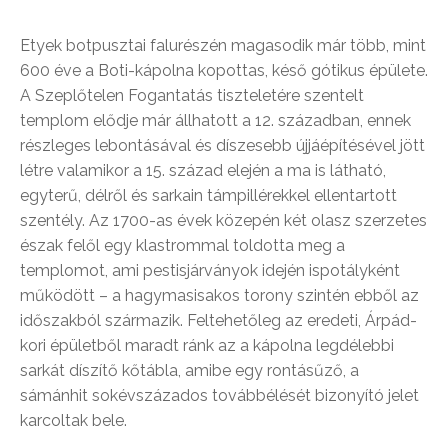
Etyek botpusztai falurészén magasodik már több, mint
600 éve a Boti-kápolna kopottas, késő gótikus épülete.
A Szeplőtelen Fogantatás tiszteletére szentelt
templom elődje már állhatott a 12. században, ennek
részleges lebontásával és díszesebb újjáépítésével jött
létre valamikor a 15. század elején a ma is látható,
egyterű, délről és sarkain támpillérekkel ellentartott
szentély. Az 1700-as évek közepén két olasz szerzetes
észak felől egy klastrommal toldotta meg a
templomot, ami pestisjárványok idején ispotályként
működött – a hagymasisakos torony szintén ebből az
időszakból származik. Feltehetőleg az eredeti, Árpád-
kori épületből maradt ránk az a kápolna legdélebbi
sarkát díszítő kőtábla, amibe egy rontásűző, a
sámánhit sokévszázados továbbélését bizonyító jelet
karcoltak bele.