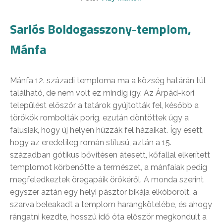
Sarlós Boldogasszony-templom,
Mánfa
Mánfa 12. századi temploma ma a község határán túl
található, de nem volt ez mindig így. Az Árpád-kori
települést először a tatárok gyújtották fel, később a
törökök rombolták porig, ezután döntöttek úgy a
falusiak, hogy új helyen húzzák fel házaikat. Így esett,
hogy az eredetileg román stílusú, aztán a 15.
században gótikus bővítésen átesett, kőfallal elkerített
templomot körbenőtte a természet, a mánfaiak pedig
megfeledkeztek öregapáik örökéről. A monda szerint
egyszer aztán egy helyi pásztor bikája elkóborolt, a
szarva beleakadt a templom harangkötelébe, és ahogy
rángatni kezdte, hosszú idő óta először megkondult a