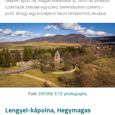
felében épült fel. Magas kőkerítése az 1600-as évekből
származik, belseje egyszerű, berendezése szerény –
pont, ahogy egy középkori falusi templomtól elvárjuk.
Fotó:
DRONE EYE photography
Lengyel-kápolna, Hegymagas