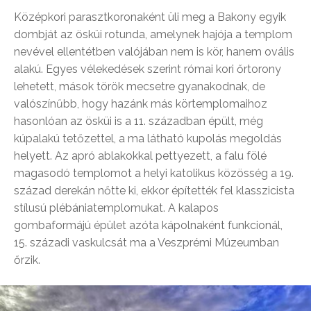
Középkori parasztkoronaként üli meg a Bakony egyik
dombját az ösküi rotunda, amelynek hajója a templom
nevével ellentétben valójában nem is kör, hanem ovális
alakú. Egyes vélekedések szerint római kori őrtorony
lehetett, mások török mecsetre gyanakodnak, de
valószínűbb, hogy hazánk más körtemplomaihoz
hasonlóan az ösküi is a 11. században épült, még
kúpalakú tetőzettel, a ma látható kupolás megoldás
helyett. Az apró ablakokkal pettyezett, a falu fölé
magasodó templomot a helyi katolikus közösség a 19.
század derekán nőtte ki, ekkor építették fel klasszicista
stílusú plébániatemplomukat. A kalapos
gombaformájú épület azóta kápolnaként funkcionál,
15. századi vaskulcsát ma a Veszprémi Múzeumban
őrzik.