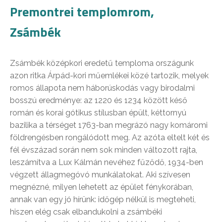
Premontrei templomrom,
Zsámbék
Zsámbék középkori eredetű temploma országunk
azon ritka Árpád-kori műemlékei közé tartozik, melyek
romos állapota nem háborúskodás vagy birodalmi
bosszú eredménye: az 1220 és 1234 között késő
román és korai gótikus stílusban épült, kéttornyú
bazilika a térséget 1763-ban megrázó nagy komáromi
földrengésben rongálódott meg. Az azóta eltelt két és
fél évszázad során nem sok minden változott rajta,
leszámítva a Lux Kálmán nevéhez fűződő, 1934-ben
végzett állagmegóvó munkálatokat. Aki szívesen
megnézné, milyen lehetett az épület fénykorában,
annak van egy jó hírünk: időgép nélkül is megteheti,
hiszen elég csak elbandukolni a zsámbéki