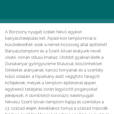
Szent István-templom,
Nagybörzsöny
A Börzsöny nyugati szélén fekvő egykori
bányásztelepülés két, Árpád-kori templommal is
büszkélkedhet: ezek a német közösség által építtetett
Bányásztemplom és a Szent István királyunk nevét
viselő, román stílusú imaház. Utóbbit gyakran illetik a
Dunakanyar gyöngyszeme titulussal, köszönhetően
tökéletes arányainak, karcsú tornyának és a szentély
külső oldalán, a főpárkány alatt végigfutó faragott
kőfejeknek, melyek a templom építésével éppen
egybeeső tatárjárás során legyőzött pogányokat
jelképezik. A dombtetőt koronázó, keletnyugati
fekvésű Szent István-templom hajója és szentélye a
13. század elején, ikerablakos tornya a század második