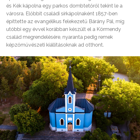
és Kék kápolna egy parkos dombtetőről tekint le a
városra. Előbbit családi sírkápolnaként 1857-ben
építtette az evangélikus felekezetű Bárány Pál, míg
utóbbi egy évvel korábban készült el a Körmendy
család megrendelésére, nyaranta pedig remek
képzőművészeti kiállításoknak ad otthont.