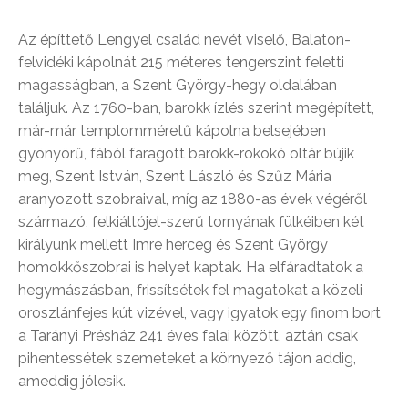
Az építtető Lengyel család nevét viselő, Balaton-
felvidéki kápolnát 215 méteres tengerszint feletti
magasságban, a Szent György-hegy oldalában
találjuk. Az 1760-ban, barokk ízlés szerint megépített,
már-már templomméretű kápolna belsejében
gyönyörű, fából faragott barokk-rokokó oltár bújik
meg, Szent István, Szent László és Szűz Mária
aranyozott szobraival, míg az 1880-as évek végéről
származó, felkiáltójel-szerű tornyának fülkéiben két
királyunk mellett Imre herceg és Szent György
homokkőszobrai is helyet kaptak. Ha elfáradtatok a
hegymászásban, frissítsétek fel magatokat a közeli
oroszlánfejes kút vizével, vagy igyatok egy finom bort
a Tarányi Présház 241 éves falai között, aztán csak
pihentessétek szemeteket a környező tájon addig,
ameddig jólesik.