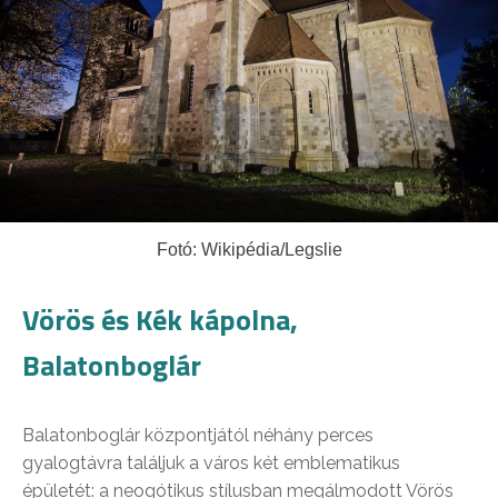
Fotó: Wikipédia/Legslie
Vörös és Kék kápolna,
Balatonboglár
Balatonboglár központjától néhány perces
gyalogtávra találjuk a város két emblematikus
épületét: a neogótikus stílusban megálmodott Vörös