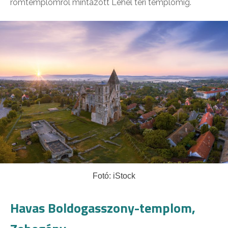
romtemplomról mintázott Lehel téri templomig.
Fotó: iStock
Havas Boldogasszony-templom,