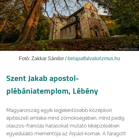
Fotó: Zakkar Sándor /
belapatfalvaturizmus.hu
Szent Jakab apostol-
plébániatemplom, Lébény
Magyarország egyik legjelentősebb középkori
építészeti emléke mind zömökségében, mind pedig
olaszos-franciás hatásokat mutató kiképzésében
egyedülálló mementója az Árpád-kornak. A faragott