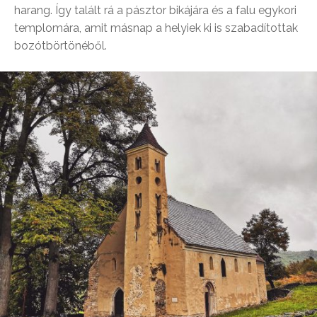
harang. Így talált rá a pásztor bikájára és a falu egykori
templomára, amit másnap a helyiek ki is szabadítottak
bozótbörtönéből.