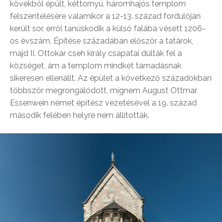
kövekből épült, kéttornyú, háromhajós templom
felszentelésére valamikor a 12-13. század fordulóján
került sor, erről tanúskodik a külső falába vésett 1206-
os évszám. Építése századában először a tatárok,
majd II. Ottokár cseh király csapatai dúlták fel a
községet, ám a templom mindkét támadásnak
sikeresen ellenállt. Az épület a következő századokban
többször megrongálódott, mígnem August Ottmar
Essenwein német építész vezetésével a 19. század
második felében helyre nem állították.