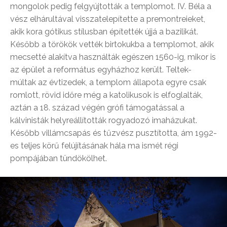
mongolok pedig felgyújtották a templomot. IV. Béla a
vész elhárultával visszatelepítette a premontreieket,
akik kora gótikus stílusban építették újjá a bazilikát.
Később a törökök vették birtokukba a templomot, akik
mecsetté alakítva használták egészen 1560-ig, mikor is
az épület a református egyházhoz került. Teltek-
múltak az évtizedek, a templom állapota egyre csak
romlott, rövid időre még a katolikusok is elfoglalták,
aztán a 18. század végén grófi támogatással a
kálvinisták helyreállították rogyadozó imaházukat.
Később villámcsapás és tűzvész pusztította, ám 1992-
es teljes körű felújításának hála ma ismét régi
pompájában tündökölhet.