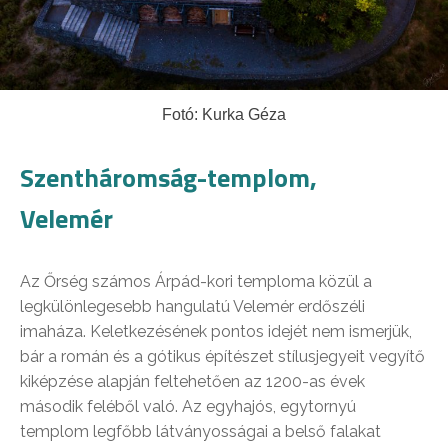
Fotó: Kurka Géza
Szentháromság-templom,
Velemér
Az Őrség számos Árpád-kori temploma közül a
legkülönlegesebb hangulatú Velemér erdőszéli
imaháza. Keletkezésének pontos idejét nem ismerjük,
bár a román és a gótikus építészet stílusjegyeit vegyítő
kiképzése alapján feltehetően az 1200-as évek
második feléből való. Az egyhajós, egytornyú
templom legfőbb látványosságai a belső falakat