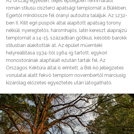
Az ország egyetlen, teljes épségben fennmaradt
román stílusú ciszterci apátsági templomát a Bükkben,
Egertől mindössze fél órányi autóútra találjuk. Az 1232-
ben II. Kilit egri püspök által alapított apátság torony
nélküli, nyeregtetős, háromhajós, latin kereszt alaprajzú
templomát a 14-15. században gótikus, később barokk
stílusban alakították át. Az épület műemléki
helyreállítása 1934-től 1964-ig tartott, egykori
monostorának alapfalait ezután tárták fel. Az
Országos Kéktúra által is érintett, a Bél-kő jellegzetes
vonulatai alatt fekvő templom novembertől márciusig
kizárólag előzetes egyeztetés után látogatható.