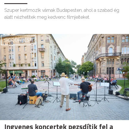
Szuper kertmozik várnak Budapesten, ahol a szabad ég
alatt nézhetitek meg kedvenc filmjeiteket.
GOODAPEST
Ingyenes koncertek pezsdítik fel a