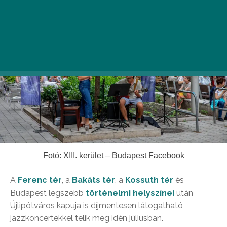
Fotó: XIII. kerület – Budapest Facebook
A
Ferenc tér
, a
Bakáts tér
, a
Kossuth tér
és
Budapest legszebb
történelmi helyszínei
után
Újlipótváros kapuja is díjmentesen látogatható
jazzkoncertekkel telik meg idén júliusban.