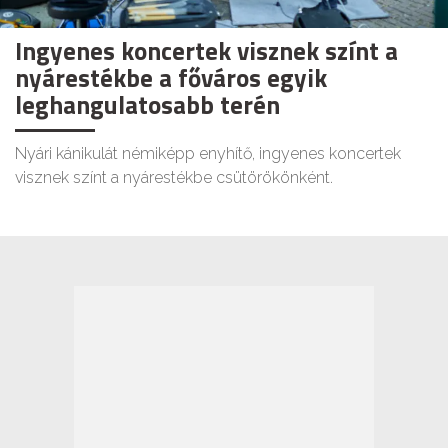
Ingyenes koncertek visznek színt a
nyárestékbe a főváros egyik
leghangulatosabb terén
Nyári kánikulát némiképp enyhítő, ingyenes koncertek
visznek színt a nyárestékbe csütörökönként.