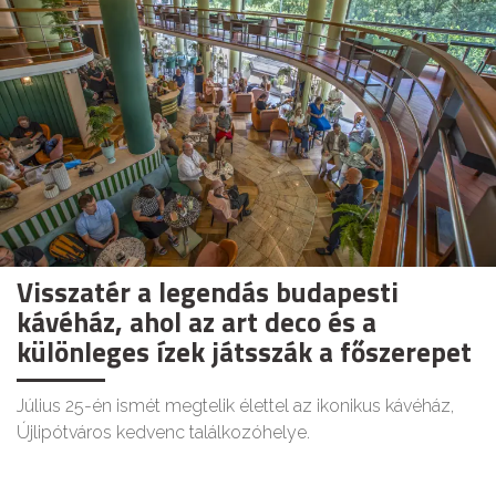
Visszatér a legendás budapesti
kávéház, ahol az art deco és a
különleges ízek játsszák a főszerepet
Július 25-én ismét megtelik élettel az ikonikus kávéház,
Újlipótváros kedvenc találkozóhelye.