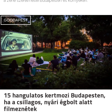
a zene szerelmesei Budapesten és környékén.
GOODAPEST
15 hangulatos kertmozi Budapesten,
ha a csillagos, nyári égbolt alatt
filmeznétek