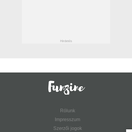
Rólunk
Impresszum
Szerzői jogok