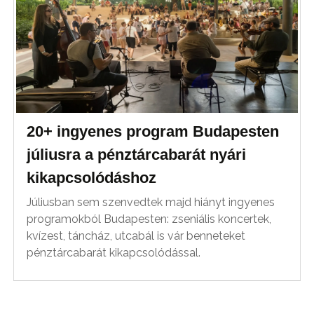
20+ ingyenes program Budapesten
júliusra a pénztárcabarát nyári
kikapcsolódáshoz
Júliusban sem szenvedtek majd hiányt ingyenes
programokból Budapesten: zseniális koncertek,
kvízest, táncház, utcabál is vár benneteket
pénztárcabarát kikapcsolódással.