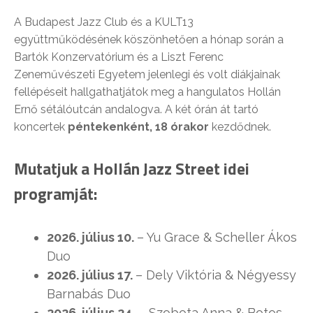
A Budapest Jazz Club és a KULT13
együttműködésének köszönhetően a hónap során a
Bartók Konzervatórium és a Liszt Ferenc
Zeneművészeti Egyetem jelenlegi és volt diákjainak
fellépéseit hallgathatjátok meg a hangulatos Hollán
Ernő sétálóutcán andalogva. A két órán át tartó
koncertek
péntekenként, 18 órakor
kezdődnek.
Mutatjuk a Hollán Jazz Street idei
programját:
2026. július 10.
–
Yu Grace & Scheller Ákos
Duo
2026. július 17.
–
Dely Viktória & Négyessy
Barnabás Duo
2026. július 24.
–
Szobota Anna & Botos