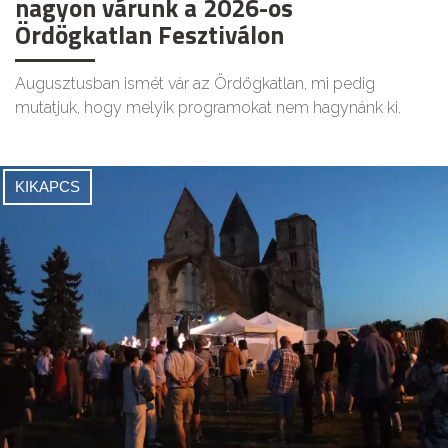
nagyon várunk a 2026-os
Ördögkatlan Fesztiválon
Augusztusban ismét vár az Ördögkatlan, mi pedig
mutatjuk, hogy melyik programokat nem hagynánk ki.
KIKAPCS