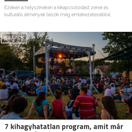
Ezeken a helyszíneken a kikapcsolódást zenei és
kulturális élmények teszik még emlékezetesebbé.
KIKAPCS
7 kihagyhatatlan program, amit már