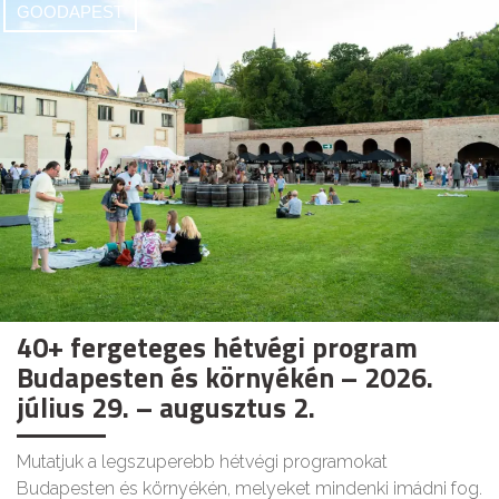
GOODAPEST
40+ fergeteges hétvégi program
Budapesten és környékén – 2026.
július 29. – augusztus 2.
Mutatjuk a legszuperebb hétvégi programokat
Budapesten és környékén, melyeket mindenki imádni fog.