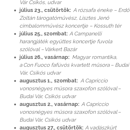
Vár Csikós, udvar
július 23., csütörtök:
A rózsafa éneke – Erdő
Zoltán tárogatóművész, Lisztes Jenő
cimbalomművész koncertje – Kossuth tér
július 25., szombat:
A Campanelli
harangjáték együttes koncertje fuvola
szólóval – Várkert Bazár
július 26.,
vasárnap:
Magyar romantika,
a Con Fuoco fafúvós kvartett műsora – Budai
Vár, Csikós udvar
augusztus 1.,
szombat:
A Capriccio
vonosnégyes műsora szaxofon szólóval –
Budai Vár, Csikós udvar
augusztus 2.,
vasárnap:
A Capriccio
vonosnégyes műsora szaxofon szólóval –
Budai Vár, Csikós udvar
augusztus 27., csütörtök:
A vadászkürt