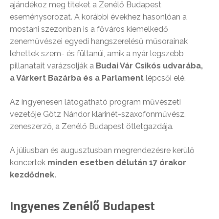
ajándékoz meg titeket a Zenélő Budapest
eseménysorozat. A korábbi évekhez hasonlóan a
mostani szezonban is a főváros kiemelkedő
zeneművészei egyedi hangszerelésű műsorainak
lehettek szem- és fültanúi, amik a nyár legszebb
pillanatait varázsolják a
Budai Vár Csikós udvarába,
a Várkert Bazárba és a Parlament
lépcsői elé.
Az ingyenesen látogatható program művészeti
vezetője Götz Nándor klarinét-szaxofonművész,
zeneszerző, a Zenélő Budapest ötletgazdája.
A júliusban és augusztusban megrendezésre kerülő
koncertek
minden esetben délután 17 órakor
kezdődnek.
Ingyenes Zenélő Budapest