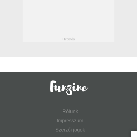
Rólunk
Impresszum
Szerzői jogok