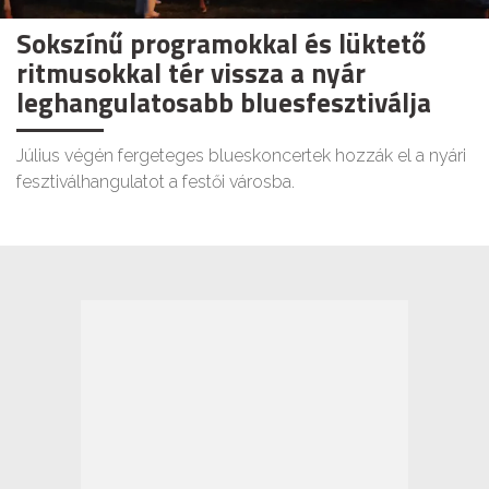
Sokszínű programokkal és lüktető
ritmusokkal tér vissza a nyár
leghangulatosabb bluesfesztiválja
Július végén fergeteges blueskoncertek hozzák el a nyári
fesztiválhangulatot a festői városba.