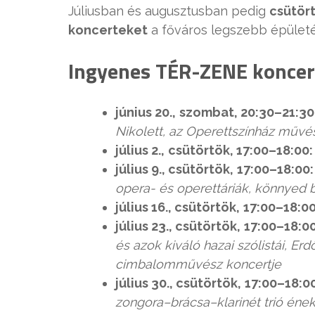
Júliusban és augusztusban pedig
csütört
koncerteket
a főváros legszebb épületé
Ingyenes TÉR-ZENE koncer
június 20.,
szombat, 20:30–21:30
Nikolett, az Operettszínház művé
július 2.,
csütörtök, 17:00–18:00
július 9., csütörtök,
17:00–18:00
opera- és operettáriák, könnyed
július 16., csütörtök,
17:00–18:0
július 23., csütörtök,
17:00–18:0
és azok kiváló hazai szólistái, Er
cimbalomművész koncertje
július 30., csütörtök,
17:00–18:0
zongora–brácsa–klarinét trió ének