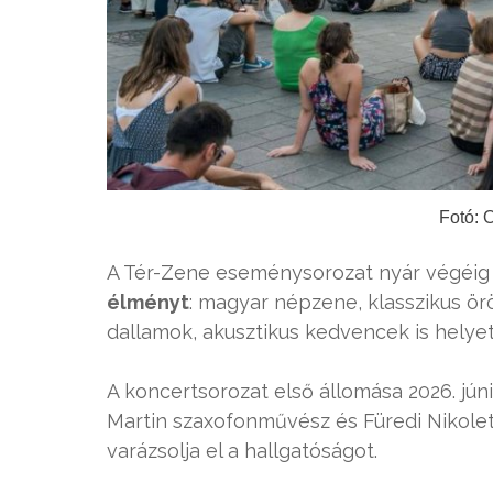
Fotó: 
A Tér-Zene eseménysorozat nyár végéi
élményt
: magyar népzene, klasszikus ö
dallamok, akusztikus kedvencek is hely
A koncertsorozat első állomása 2026. júni
Martin szaxofonművész és Füredi Nikole
varázsolja el a hallgatóságot.