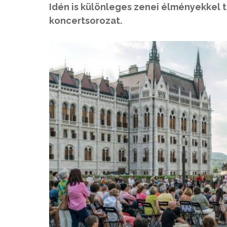
Idén is különleges zenei élményekkel t
koncertsorozat.