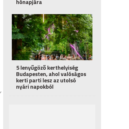
hónapjára
5 lenyűgöző kerthelyiség
Budapesten, ahol valóságos
kerti parti lesz az utolsó
nyári napokból
r