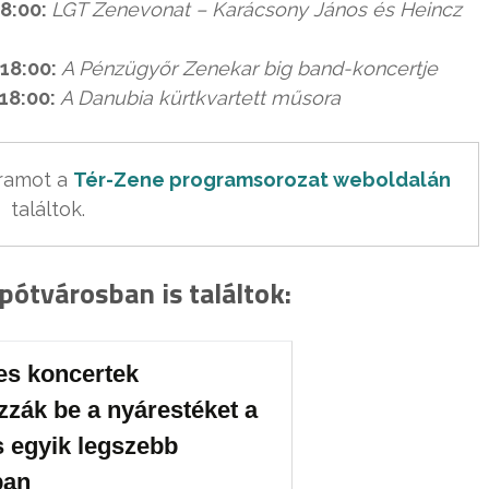
8:00:
LGT Zenevonat – Karácsony János és Heincz
18:00:
A Pénzügyőr Zenekar big band-koncertje
–18:00:
A Danubia kürtkvartett műsora
ramot a 
Tér-Zene programsorozat weboldalán
találtok.
pótvárosban is találtok:
es koncertek
zzák be a nyárestéket a
s egyik legszebb
ban