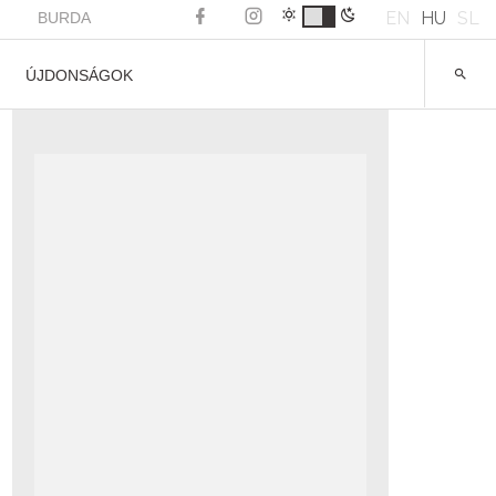
EN
HU
SL
BURDA
ÚJDONSÁGOK