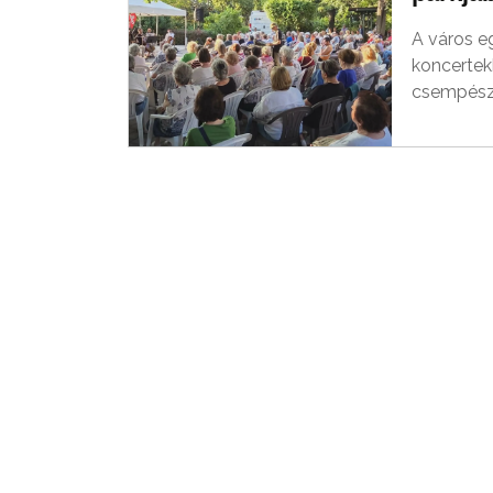
A város e
koncertekk
csempész