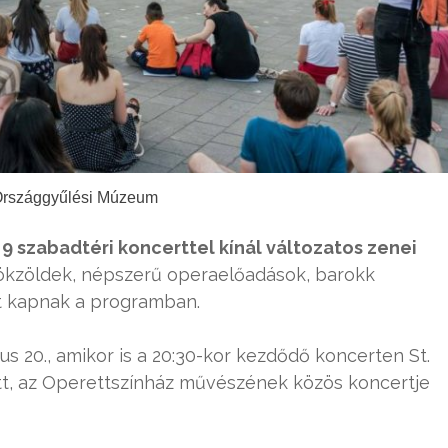
Országgyűlési Múzeum
g
9 szabadtéri koncerttel kínál változatos zenei
rökzöldek, népszerű operaelőadások, barokk
et kapnak a programban.
us 20., amikor is a 20:30-kor kezdődő koncerten St.
tt, az Operettszínház művészének közös koncertje