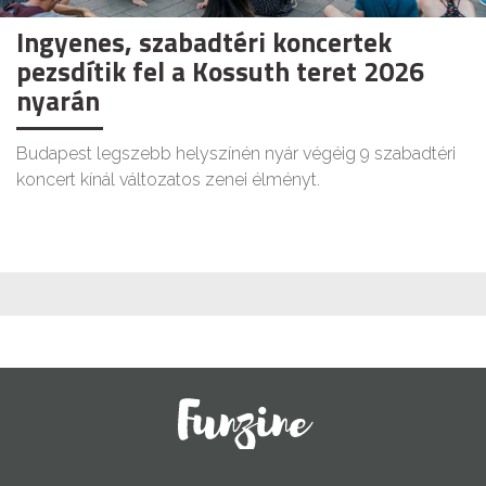
Ingyenes, szabadtéri koncertek
pezsdítik fel a Kossuth teret 2026
nyarán
Budapest legszebb helyszínén nyár végéig 9 szabadtéri
koncert kínál változatos zenei élményt.