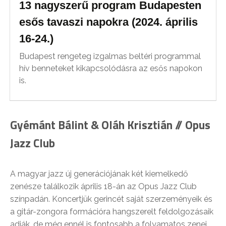
13 nagyszerű program Budapesten
esős tavaszi napokra (2024. április
16-24.)
Budapest rengeteg izgalmas beltéri programmal
hív benneteket kikapcsolódásra az esős napokon
is.
Gyémánt Bálint & Oláh Krisztián // Opus
Jazz Club
A magyar jazz új generációjának két kiemelkedő
zenésze találkozik április 18-án az Opus Jazz Club
színpadán. Koncertjük gerincét saját szerzeményeik és
a gitár-zongora formációra hangszerelt feldolgozásaik
adják, de még ennél is fontosabb a folyamatos zenei