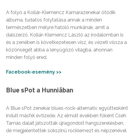
A folyó a Kollár-Klemencz Kamarazenekar ötödik
albuma, tudatos folytatása annak a minden
természetben mélyre hatoló munkának, amit a
dalszerző, Kollár-Klemencz László az irodalomban is
és a zenében is következetesen visz, és vezeti vissza a
közönségét abba a lenyűgöző világba, ahonnan
minden folyó ered.
Facebook-esemény >>
Blue sPot a Hunniában
A Blue sPot zenekar blues-rock-alternatív együttesként
indult másfél évtizede. Az elmúlt években főként Cseh
Tamás dalait játszották újragondolt hangszerelésben,
de megjelentettek sokszínű rocklemezt és népzenével