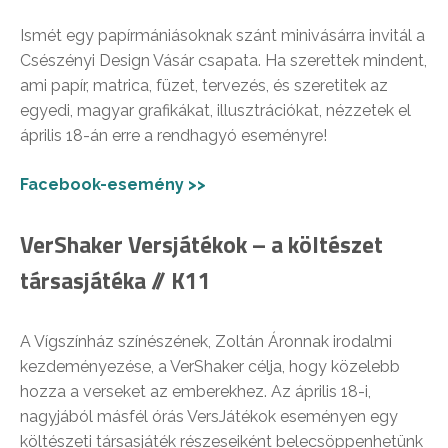
Ismét egy papírmániásoknak szánt minivásárra invitál a
Csészényi Design Vásár csapata. Ha szerettek mindent,
ami papír, matrica, füzet, tervezés, és szeretitek az
egyedi, magyar grafikákat, illusztrációkat, nézzetek el
április 18-án erre a rendhagyó eseményre!
Facebook-esemény >>
VerShaker Versjátékok – a költészet
társasjátéka // K11
A Vígszínház színészének, Zoltán Áronnak irodalmi
kezdeményezése, a VerShaker célja, hogy közelebb
hozza a verseket az emberekhez. Az április 18-i,
nagyjából másfél órás VersJátékok eseményen egy
költészeti társasjáték részeseiként belecsöppenhetünk