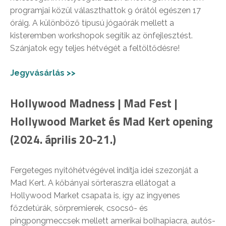
programjai közül választhattok 9 órától egészen 17
óráig. A különböző típusú jógaórák mellett a
kisteremben workshopok segítik az önfejlesztést.
Szánjatok egy teljes hétvégét a feltöltődésre!
Jegyvásárlás >>
Hollywood Madness | Mad Fest |
Hollywood Market és Mad Kert opening
(2024. április 20-21.)
Fergeteges nyitóhétvégével indítja idei szezonját a
Mad Kert. A kőbányai sörteraszra ellátogat a
Hollywood Market csapata is, így az ingyenes
főzdetúrák, sörpremierek, csocsó- és
pingpongmeccsek mellett amerikai bolhapiacra, autós-