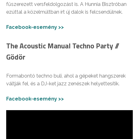
fűszerezett versfeldolgozást is. A Hunnia Bisztróban
ezúttal a közelmúltban írt új dalok is felcsendülnek.
Facebook-esemény >>
The Acoustic Manual Techno Party //
Gödör
Formabontó techno buli, ahol a gépeket hangszerek
váltják fel, és a DJ-ket jazz zenészek helyettesítik.
Facebook-esemény >>