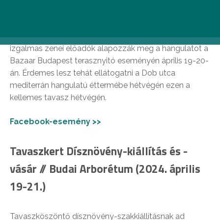
19-20.)
A megújult étlap és különleges koktélok mellett
izgalmas zenei előadók alapozzák meg a hangulatot a
Bazaar Budapest terasznyitó eseményén április 19-20-
án. Érdemes lesz tehát ellátogatni a Dob utca
mediterrán hangulatú éttermébe hétvégén ezen a
kellemes tavasz hétvégén.
Facebook-esemény >>
Tavaszkert Dísznövény-kiállítás és -
vásár // Budai Arborétum (2024. április
19-21.)
Tavaszköszöntő dísznövény-szakkiállításnak ad