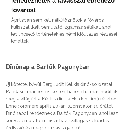
felfedeznétek a tavasszal ébredező
fővárost
Áprilisban sem kell nélkülöznötök a főváros
kulisszatitkait bemutató izgalmas sétákat, ahol
lebilincselő történetek és némi időutazás részesei
lehettek.
Dínónap a Bartók Pagonyban
Új kötettel bővül Berg Judit Két kis dínó-sorozata!
Ráadásul már nem is ketten, hanem hárman hódítják
meg a világűrt a Két kis dínó a Holdon című részben.
Ennek örömére április 20-án, szombaton 10 órától
Dínónapot rendeznek a Bartók Pagonyban, ahol lesz
könyvbemutató, miniszínház, csillagász előadás,
űrdiszkó és még sok más izgalom!