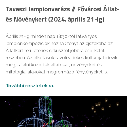
Tavaszi lampionvarázs // Fővárosi Állat-
és Növénykert (2024. április 21-ig)
Április 21-ig minden nap 18:30-tól látványos
lampionkompozíciók hoznak fényt az éjszakába az
Állatkert területének cirkusztól jobbra eső, keleti
részében. Az alkotások távoli vidékek kultúráját idézik
meg, találni közöttük állatokat, növényeket és
mitológiai alakokat megformázó fénylényeket is.
További részletek >>