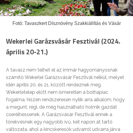
Fotó: Tavaszkert Dísznövény Szakkiállítás és Vásár
Wekerlei Garázsvásár Fesztivál (2024.
április 20-21.)
A tavasz nem telhet el az immár hagyományosnak
számító Wekerlei Garázsvásár Fesztivál nélkül, melyet
idén április 20. és 21. között rendeznek meg.
Wekerletelep előtt nem ismeretlen a bolhapiac
fogalma, hiszen rendszeresen nyílik arra alkalom, hogy
a megunt, régi, de még használható holmik gazdát
cserélhessenek. A Garázsvásár Fesztivál ennek a
törekvésnek egy nagyobb ívű, két napon át tartó
változata, ahol a kincskeresők udvarról udvarra járva