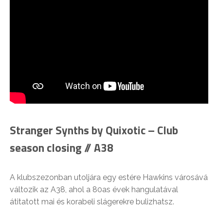
Stranger Synths by Quixotic – Club
season closing // A38
A klubszezonban utoljára egy estére Hawkins városává
változik az A38, ahol a 80as évek hangulatával
átitatott mai és korabeli slágerekre bulizhatsz.