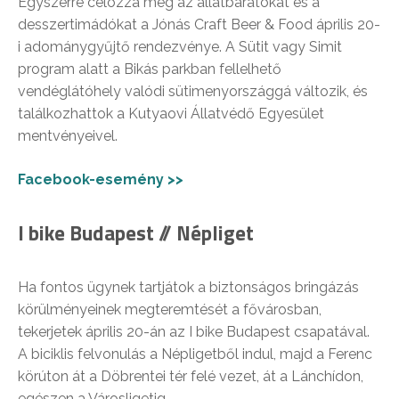
Egyszerre célozza meg az állatbarátokat és a
desszertimádókat a Jónás Craft Beer & Food április 20-
i adománygyűjtő rendezvénye. A Sütit vagy Simit
program alatt a Bikás parkban fellelhető
vendéglátóhely valódi sütimenyországgá változik, és
találkozhattok a Kutyaovi Állatvédő Egyesület
mentvényeivel.
Facebook-esemény >>
I bike Budapest // Népliget
Ha fontos ügynek tartjátok a biztonságos bringázás
körülményeinek megteremtését a fővárosban,
tekerjetek április 20-án az I bike Budapest csapatával.
A biciklis felvonulás a Népligetből indul, majd a Ferenc
körúton át a Döbrentei tér felé vezet, át a Lánchídon,
egészen a Városligetig.