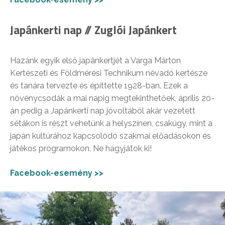
Japánkerti nap // Zuglói Japánkert
Hazánk egyik első japánkertjét a Varga Márton
Kertészeti és Földmérési Technikum névadó kertésze
és tanára tervezte és építtette 1928-ban. Ezek a
növénycsodák a mai napig megtekinthetőek, április 20-
án pedig a Japánkerti nap jóvoltából akár vezetett
sétákon is részt vehetünk a helyszínen, csakúgy, mint a
japán kultúrához kapcsolódó szakmai előadásokon és
játékos programokon. Ne hagyjátok ki!
Facebook-esemény >>