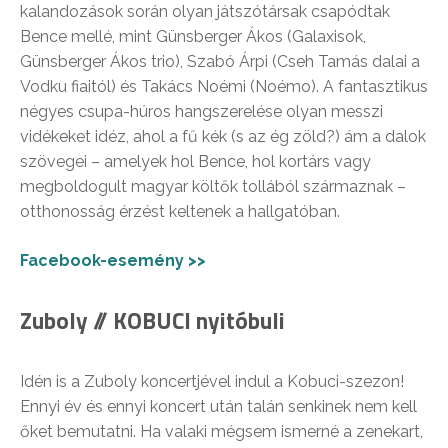
kalandozások során olyan játszótársak csapódtak
Bence mellé, mint Günsberger Ákos (Galaxisok,
Günsberger Ákos trio), Szabó Árpi (Cseh Tamás dalai a
Vodku fiaitól) és Takács Noémi (Noémo). A fantasztikus
négyes csupa-húros hangszerelése olyan messzi
vidékeket idéz, ahol a fű kék (s az ég zöld?) ám a dalok
szövegei – amelyek hol Bence, hol kortárs vagy
megboldogult magyar költők tollából származnak –
otthonosság érzést keltenek a hallgatóban.
Facebook-esemény >>
Zuboly // KOBUCI nyitóbuli
Idén is a Zuboly koncertjével indul a Kobuci-szezon!
Ennyi év és ennyi koncert után talán senkinek nem kell
őket bemutatni. Ha valaki mégsem ismerné a zenekart,