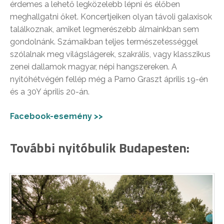
érdemes a lehető legközelebb lépni és élőben
meghallgatni őket. Koncertjeiken olyan távoli galaxisok
találkoznak, amiket legmerészebb álmainkban sem
gondolnánk. Számaikban teljes természetességgel
szólalnak meg világslágerek, szakrális, vagy klasszikus
zenei dallamok magyar, népi hangszereken. A
nyitóhétvégén fellép még a Parno Graszt április 19-én
és a 30Y április 20-án.
Facebook-esemény >>
További nyitóbulik Budapesten: