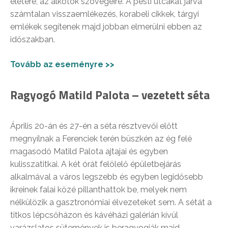
életére, az alkotók szövegeire. A pesti utcákat járva
számtalan visszaemlékezés, korabeli cikkek, tárgyi
emlékek segítenek majd jobban elmerülni ebben az
időszakban.
Tovább az eseményre >>
Ragyogó Matild Palota – vezetett séta
Április 20-án és 27-én a séta résztvevői előtt
megnyílnak a Ferenciek terén büszkén az ég felé
magasodó Matild Palota ajtajai és egyben
kulisszatitkai. A két órát felölelő épületbejárás
alkalmával a város legszebb és egyben legidősebb
ikreinek falai közé pillanthattok be, melyek nem
nélkülözik a gasztronómiai élvezeteket sem. A sétát a
titkos lépcsőházon és kávéházi galérián kívül
varázslatos sütemények is beragyogják majd.