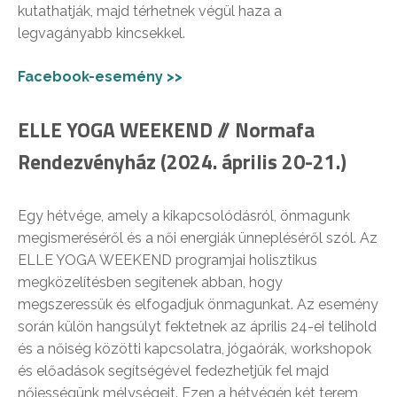
kutathatják, majd térhetnek végül haza a
legvagányabb kincsekkel.
Facebook-esemény >>
ELLE YOGA WEEKEND // Normafa
Rendezvényház (2024. április 20-21.)
Egy hétvége, amely a kikapcsolódásról, önmagunk
megismeréséről és a női energiák ünnepléséről szól. Az
ELLE YOGA WEEKEND programjai holisztikus
megközelítésben segítenek abban, hogy
megszeressük és elfogadjuk önmagunkat. Az esemény
során külön hangsúlyt fektetnek az április 24-ei telihold
és a nőiség közötti kapcsolatra, jógaórák, workshopok
és előadások segítségével fedezhetjük fel majd
nőiességünk mélységeit. Ezen a hétvégén két terem