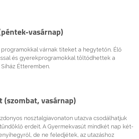
(péntek-vasárnap)
 programokkal várnak titeket a hegytetőn. Élő
ással és gyerekprogramokkal töltődhettek a
 Síház Étteremben.
 (szombat, vasárnap)
zdonyos nosztalgiavonaton utazva csodálhatjuk
ündöklő erdeit. A Gyermekvasút mindkét nap két-
enyihegyről, de ne feledjétek, az utazáshoz