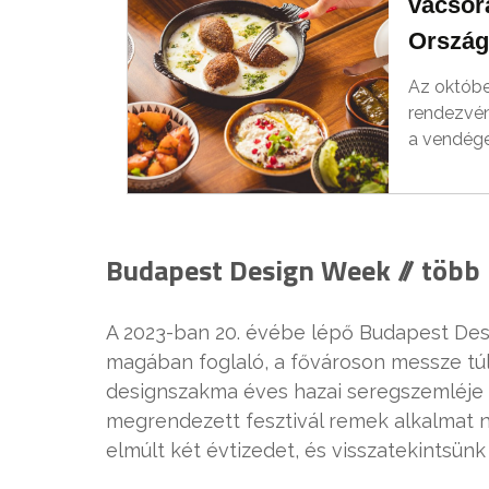
vacsora
Ország
Az október
rendezvén
a vendége
Budapest Design Week // több 
A 2023-ban 20. évébe lépő Budapest De
magában foglaló, a fővároson messze tú
designszakma éves hazai seregszemléje is
megrendezett fesztivál remek alkalmat ny
elmúlt két évtizedet, és visszatekintsün