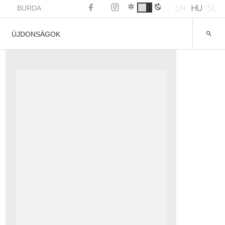
EN
HU
SL
BURDA
ÚJDONSÁGOK