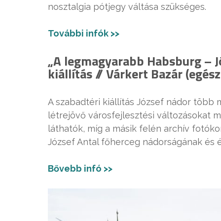
nosztalgia pótjegy váltása szükséges.
További infók >>
„A legmagyarabb Habsburg – J
kiállítás // Várkert Bazár (egé
A szabadtéri kiállítás József nádor több 
létrejövő városfejlesztési változásokat m
láthatók, míg a másik felén archív fotók
József Antal főherceg nádorságának és é
Bővebb infó >>