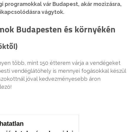
gi programokkal vár Budapest, akár mozizásra,
 kikapcsolódásra vágytok.
mok Budapesten és környékén
öktől)
ényen több, mint 150 étterem várja a vendégeket
sti vendéglátóhely is mennyei fogásokkal készül
szokottnál jóval kedvezményesebb áron
lező!
hatatlan