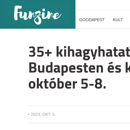
GOODAPEST
KULT
35+ kihagyhatat
Budapesten és 
október 5-8.
•
2023. OKT. 5.