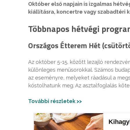
Október első napjain is izgalmas hétvé
kiállításra, koncertre vagy szabadtéri
Többnapos hétvégi progra
Országos Étterem Hét (csütört
Az október 5-15. között lezajló rendezv
különleges menüsorokkal. Számos budape
az eseményre, melyeket ráadásul a meg
kóstolhatunk meg. Az asztalfoglalás köte
További részletek >>
Kihagy