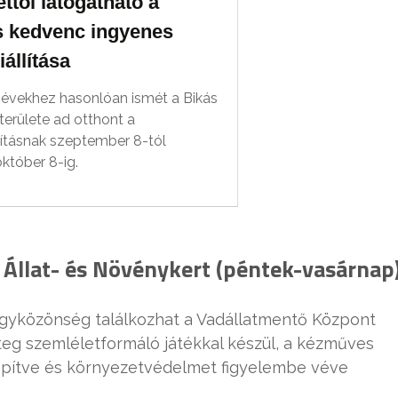
ttől látogatható a
s kedvenc ingyenes
iállítása
 évekhez hasonlóan ismét a Bikás
területe ad otthont a
llításnak szeptember 8-tól
któber 8-ig.
i Állat- és Növénykert (péntek-vasárnap
agyközönség találkozhat a Vadállatmentő Központ
teg szemléletformáló játékkal készül, a kézműves
 építve és környezetvédelmet figyelembe véve