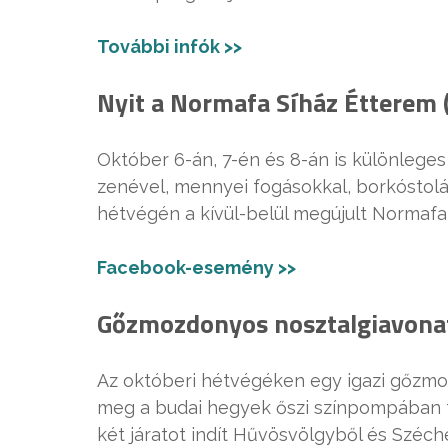
További infók >>
Nyit a Normafa Síház Étterem 
Október 6-án, 7-én és 8-án is különleges
zenével, mennyei fogásokkal, borkóstol
hétvégén a kívül-belül megújult Normafa
Facebook-esemény >>
Gőzmozdonyos nosztalgiavonat
Az októberi hétvégéken egy igazi gőzmo
meg a budai hegyek őszi színpompában t
két járatot indít Hűvösvölgyből és Széch