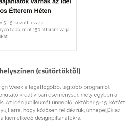
ajánlatok várnak az idei
os Étterem Héten
 5-15. között lezajló
yen több, mint 150 étterem várja
ket.
helyszínen (csütörtöktől)
sign Week a legátfogóbb, legtöbb programot
lmutató kreatívipari eseménysor, mely egyben a
. Az idén jubileumát ünneplő, október 5–15. között
újt arra, hogy közösen felidézzük, ünnepeljük az
k a kiemelkedő designpillanatokra.