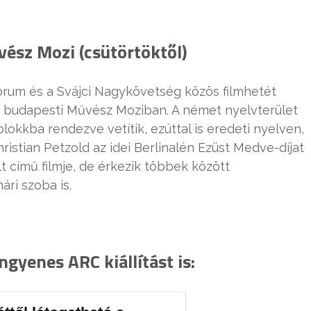
vész Mozi (csütörtöktől)
Fórum és a Svájci Nagykövetség közös filmhetét
a budapesti Művész Moziban. A német nyelvterület
lokkba rendezve vetítik, ezúttal is eredeti nyelven,
Christian Petzold az idei Berlinalén Ezüst Medve-díjat
t című filmje, de érkezik többek között
ári szoba is.
gyenes ARC kiállítást is: