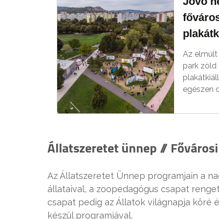
Jövő hé
főváro
plakátk
Az elmúlt
park zöld 
plakátkiá
egészen o
Állatszeretet ünnep // Főváros
Az Állatszeretet Ünnep programjain a n
állataival, a zoopedagógus csapat renge
csapat pedig az Állatok világnapja köré
készül programjával.