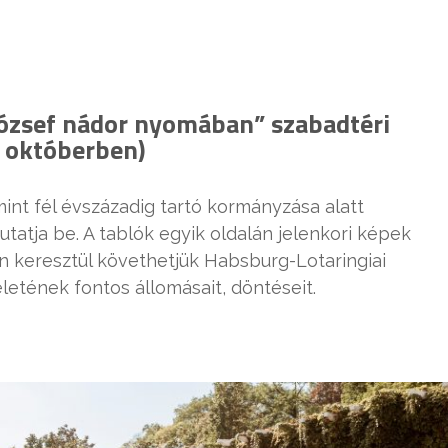
ózsef nádor nyomában” szabadtéri
sz októberben)
mint fél évszázadig tartó kormányzása alatt
utatja be. A tablók egyik oldalán jelenkori képek
on keresztül követhetjük Habsburg-Lotaringiai
letének fontos állomásait, döntéseit.