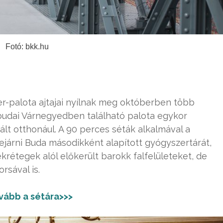
Fotó: bkk.hu
er-palota ajtajai nyílnak meg októberben több
 budai Várnegyedben található palota egykor
lt otthonául. A 90 perces séták alkalmával a
ejárni Buda másodikként alapított gyógyszertárát,
ékrétegek alól előkerült barokk falfelületeket, de
rsával is.
vább a sétára>>>