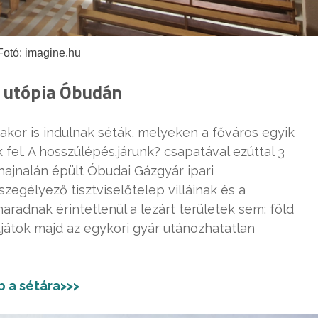
Fotó: imagine.hu
i utópia Óbudán
rakor is indulnak séták, melyeken a főváros egyik
fel. A hosszúlépés.járunk? csapatával ezúttal 3
 hajnalán épült Óbudai Gázgyár ipari
egélyező tisztviselőtelep villáinak és a
radnak érintetlenül a lezárt területek sem: föld
tjátok majd az egykori gyár utánozhatatlan
 a sétára>>>