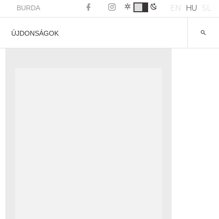
EN
HU
SL
BURDA
ÚJDONSÁGOK