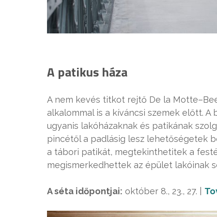
A patikus háza
A nem kevés titkot rejtő De la Motte–Be
alkalommal is a kíváncsi szemek előtt. A
ugyanis lakóházaknak és patikának szolgá
pincétől a padlásig lesz lehetőségetek b
a tábori patikát, megtekinthetitek a fest
megismerkedhettek az épület lakóinak so
A séta időpontjai:
október 8., 23., 27. |
To