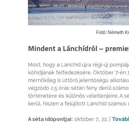
Fotó: Németh Kr
Mindent a Lánchídról – premie
Most, hogy a Lánchíd újra régi-új pompáj
kőhídjának felfedezésére. Október 7-én 
mérnökileg is úttörő jelentőségű alkotásá
végződő 2,5 órás sétán fény derül számos
történetére és különös véletlenjeire. A 
kerül, hiszen a felújított Lánchíd számos
A séta időpontjai:
október 7., 22. |
Tovább