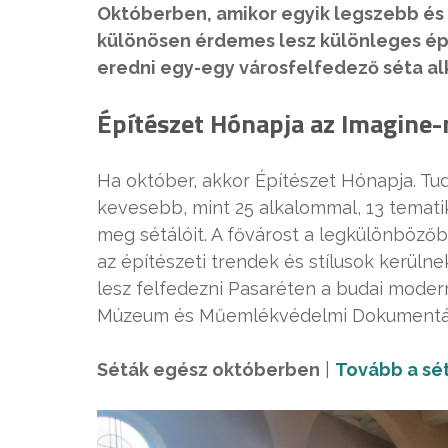
Októberben, amikor egyik legszebb és 
különösen érdemes lesz különleges ép
eredni egy-egy városfelfedező séta al
Építészet Hónapja az Imagine-
Ha október, akkor Építészet Hónapja. Tudj
kevesebb, mint 25 alkalommal, 13 temati
meg sétálóit. A fővárost a legkülönbözőb
az építészeti trendek és stílusok kerüln
lesz felfedezni Pasaréten a budai moder
Múzeum és Műemlékvédelmi Dokumentáció
Séták egész októberben
|
Tovább a sé