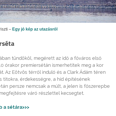
iszti –
Egy jó kép az utazásról
rséta
ában tündököl, megérett az idő a főváros első
10 órakor premiersétán ismerhetitek meg a kor
t. Az Eötvös térről induló és a Clark Ádám téren
 titokra, érdekességre, a híd építésének
sétán persze nemcsak a múlt, a jelen is főszerepbe
 megfejtésre váró részlettel kecsegtet.
 a sétára>>>