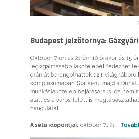
Budapest jelzőtornya: Gázgyár
Október 7-én és 21-én, 10 órakor és 15 ó
legizgalmasabb lakótelepét fedezhetitek 
órán át barangolhattok az I. világháború
komplexumában. Sor kerül majd a Dunát sz
munkáslakótelep bejárására is, de nem ma
alatt és a város felett is megtapasztalha
hangulatát.
A séta időpontjai:
október 7., 21. |
Tovább