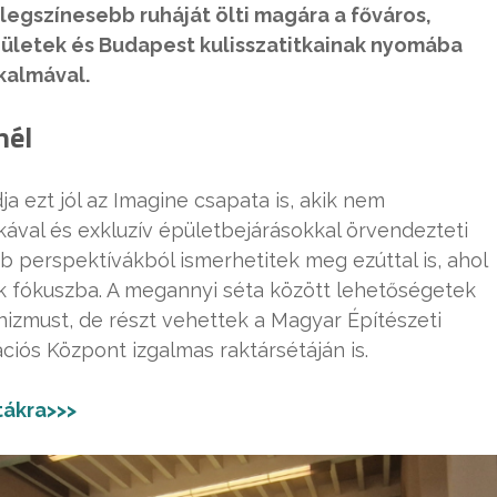
legszínesebb ruháját ölti magára a főváros,
ületek és Budapest kulisszatitkainak nyomába
kalmával.
nél
a ezt jól az Imagine csapata is, akik nem
kával és exkluzív épületbejárásokkal örvendezteti
b perspektívákból ismerhetitek meg ezúttal is, ahol
ek fókuszba. A megannyi séta között lehetőségetek
nizmust, de részt vehettek a Magyar Építészeti
s Központ izgalmas raktársétáján is.
tákra>>>