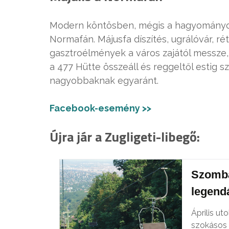
Modern köntösben, mégis a hagyományoka
Normafán. Májusfa díszítés, ugrálóvár, ré
gasztroélmények a város zajától messze,
a 477 Hütte összeáll és reggeltől estig 
nagyobbaknak egyaránt.
Facebook-esemény >>
Újra jár a Zugligeti-libegő:
Szomba
legendá
Április ut
szokásos n