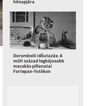
hónapjára
Doromboló időutazás: A
múlt század legbájosabb
macskás pillanatai
Fortepan-fotókon