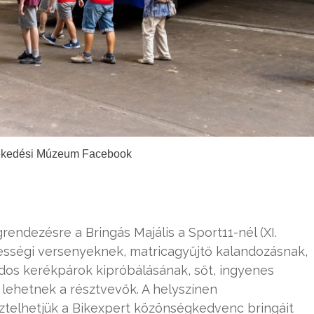
lekedési Múzeum Facebook
grendezésre a Bringás Majális a Sport11-nél (XI.
gyességi versenyeknek, matricagyűjtő kalandozásnak,
ndos kerékpárok kipróbálásának, sőt, ingyenes
i lehetnek a résztvevők. A helyszínen
sztelhetjük a Bikexpert közönségkedvenc bringáit