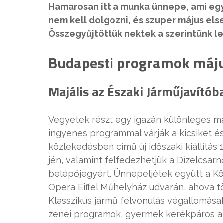
Hamarosan itt a munka ünnepe, ami egy
nem kell dolgozni, és szuper május el
Összegyűjtöttük nektek a szerintünk l
Budapesti programok máju
Majális az Északi Járműjavító
Vegyetek részt egy igazán különleges ma
ingyenes programmal várják a kicsiket é
közlekedésben című új időszaki kiállítás 
jén, valamint felfedezhetjük a Dízelcsar
belépőjegyért. Ünnepeljétek együtt a Kö
Opera Eiffel Műhelyház udvarán, ahova t
Klasszikus jármű felvonulás végállomásak
zenei programok, gyermek kerékpáros a