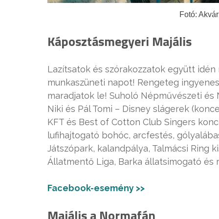
Fotó: Akvár
Káposztásmegyeri Majális
Lazítsatok és szórakozzatok együtt idén
munkaszüneti napot! Rengeteg ingyenes
maradjatok le! Suholó Népművészeti és N
Niki és Pál Tomi – Disney slágerek (konce
KFT és Best of Cotton Club Singers konce
lufihajtogató bohóc, arcfestés, gólyal
Játszópark, kalandpálya, Talmácsi Ring k
Állatmentő Liga, Barka állatsimogató és r
Facebook-esemény >>
Majális a Normafán