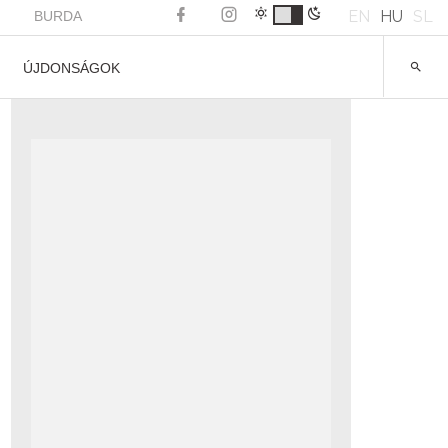
EN
HU
SL
BURDA
ÚJDONSÁGOK