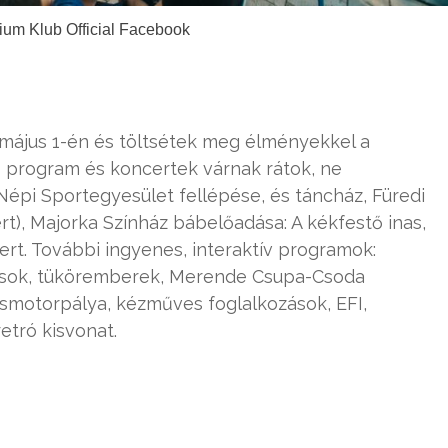
ium Klub Official Facebook
 május 1-én és töltsétek meg élményekkel a
 program és koncertek várnak rátok, ne
épi Sportegyesület fellépése, és táncház, Füredi
rt), Majorka Színház bábelőadása: A kékfestő inas,
rt. További ingyenes, interaktív programok:
ábasok, tüköremberek, Merende Csupa-Csoda
ismotorpálya, kézműves foglalkozások, EFI,
etró kisvonat.