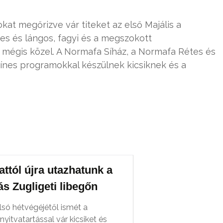
t megőrizve vár titeket az első Majális a
tes és lángos, fagyi és a megszokott
 mégis közel. A Normafa Síház, a Normafa Rétes és
színes programokkal készülnek kicsiknek és a
ttól újra utazhatunk a
s Zugligeti libegőn
olsó hétvégéjétől ismét a
yitvatartással vár kicsiket és