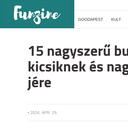
GOODAPEST
KULT
15 nagyszerű b
kicsiknek és na
jére
•
2024. ÁPR. 29.