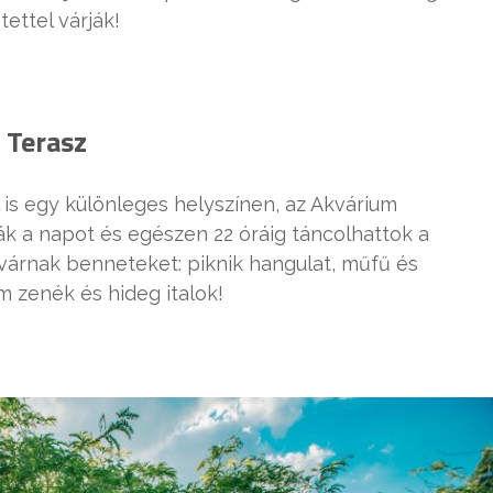
tettel várják!
 Terasz
l is egy különleges helyszínen, az Akvárium
ják a napot és egészen 22 óráig táncolhattok a
 várnak benneteket: piknik hangulat, műfű és
m zenék és hideg italok!