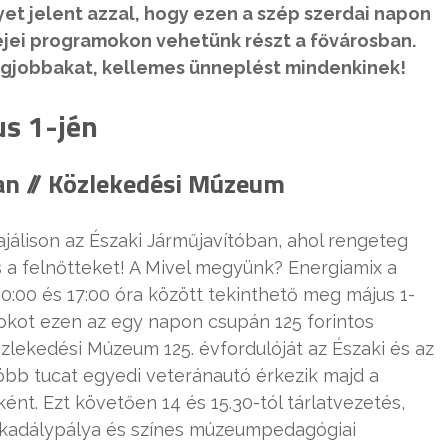
et jelent azzal, hogy ezen a szép szerdai napon
sejei programokon vehetünk részt a fővárosban.
egjobbakat, kellemes ünneplést mindenkinek!
s 1-jén
ban // Közlekedési Múzeum
jálison az Északi Járműjavítóban, ahol rengeteg
s a felnőtteket! A Mivel megyünk? Energiamix a
10:00 és 17:00 óra között tekinthető meg május 1-
nokot ezen az egy napon csupán 125 forintos
zlekedési Múzeum 125. évfordulóját az Északi és az
öbb tucat egyedi veteránautó érkezik majd a
ént. Ezt követően 14 és 15.30-tól tárlatvezetés,
kadálypálya és színes múzeumpedagógiai