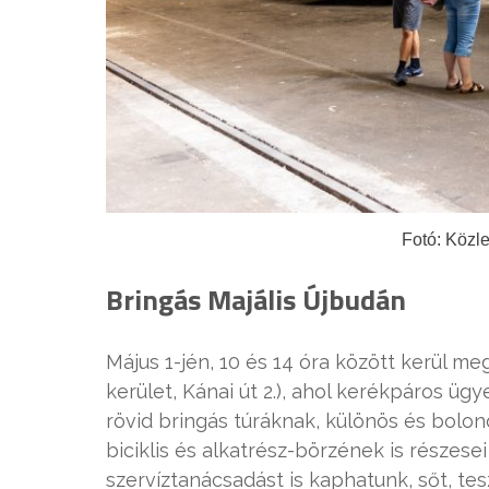
Fotó: Köz
Bringás Majális Újbudán
Május 1-jén, 10 és 14 óra között kerül me
kerület, Kánai út 2.), ahol kerékpáros ü
rövid bringás túráknak, különös és bolo
biciklis és alkatrész-börzének is részese
szervíztanácsadást is kaphatunk, sőt, te