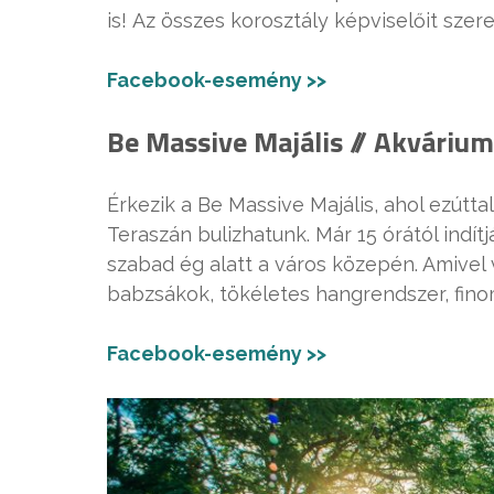
is! Az összes korosztály képviselőit szere
Facebook-esemény >>
Be Massive Majális // Akvárium
Érkezik a Be Massive Majális, ahol ezútta
Teraszán bulizhatunk. Már 15 órától indít
szabad ég alatt a város közepén. Amivel
babzsákok, tökéletes hangrendszer, fino
Facebook-esemény >>