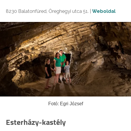
8230 Balatonfüred, Öreghegyi utca 51. |
Weboldal
Fotó: Egri József
Esterházy-kastély