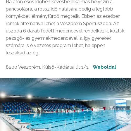
Balaton esős időben kevésbé alkalmas helyszín a
pancsolásra, a rossz idő hatására pedig a legtöbb
környékbeli élményfürdő megtelik. Ebben az esetben
remek alternatíva lehet a Veszprém Sportuszoda. Az
uszoda 6 darab fedett medencével rendelkezik, köztük
pezsgő- és gyermekmedencével is, így gyerekek
számára is élvezetes program lehet, ha éppen
leszakad az ég.
8200 Veszprém, Külső-Kádártai út 1/1. |
Weboldal