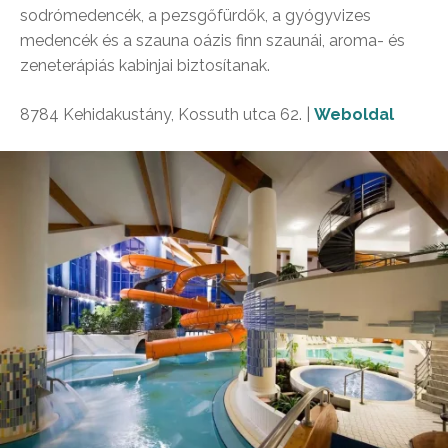
sodrómedencék, a pezsgőfürdők, a gyógyvizes
medencék és a szauna oázis finn szaunái, aroma- és
zeneterápiás kabinjai biztosítanak.
8784 Kehidakustány, Kossuth utca 62. |
Weboldal