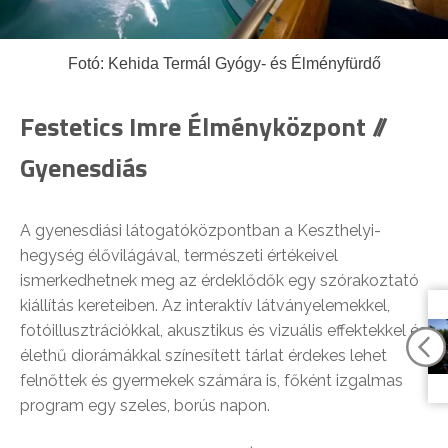
Fotó: Kehida Termál Gyógy- és Élményfürdő
Festetics Imre Élményközpont //
Gyenesdiás
A gyenesdiási látogatóközpontban a Keszthelyi-
hegység élővilágával, természeti értékeivel
ismerkedhetnek meg az érdeklődők egy szórakoztató
kiállítás kereteiben. Az interaktív látványelemekkel,
fotóillusztrációkkal, akusztikus és vizuális effektekkel és
élethű diorámákkal színesített tárlat érdekes lehet
felnőttek és gyermekek számára is, főként izgalmas
program egy szeles, borús napon.