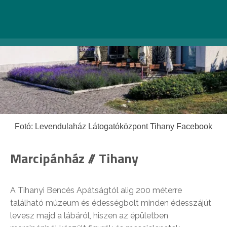
Fotó: Levendulaház Látogatóközpont Tihany Facebook
Marcipánház // Tihany
A Tihanyi Bencés Apátságtól alig 200 méterre
található múzeum és édességbolt minden édesszájút
levesz majd a lábáról, hiszen az épületben