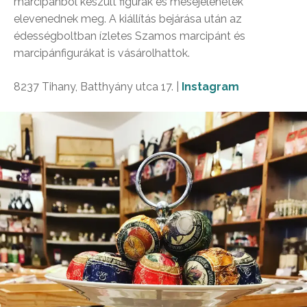
marcipánból készült figurák és mesejelenetek
elevenednek meg. A kiállítás bejárása után az
édességboltban ízletes Szamos marcipánt és
marcipánfigurákat is vásárolhattok.
8237 Tihany, Batthyány utca 17. |
Instagram