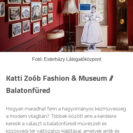
Fotó: Esterházy Látogatóközpont
Katti Zoób Fashion & Museum //
Balatonfüred
Hogyan maradhat fenn a hagyományos kézművesség
a modern világban? Többek között erre a kérdésre
keresik a választ a balatonfüredi művészeti és
közösségi tér változatos kiállításai, amelyek antik és