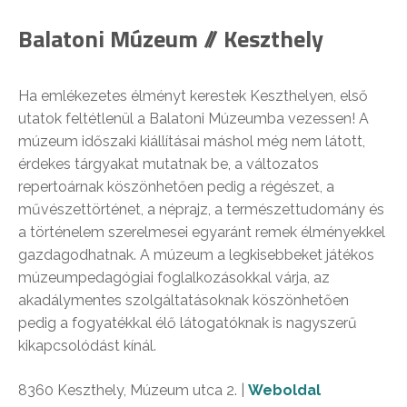
Balatoni Múzeum // Keszthely
Ha emlékezetes élményt kerestek Keszthelyen, első
utatok feltétlenül a Balatoni Múzeumba vezessen! A
múzeum időszaki kiállításai máshol még nem látott,
érdekes tárgyakat mutatnak be, a változatos
repertoárnak köszönhetően pedig a régészet, a
művészettörténet, a néprajz, a természettudomány és
a történelem szerelmesei egyaránt remek élményekkel
gazdagodhatnak. A múzeum a legkisebbeket játékos
múzeumpedagógiai foglalkozásokkal várja, az
akadálymentes szolgáltatásoknak köszönhetően
pedig a fogyatékkal élő látogatóknak is nagyszerű
kikapcsolódást kínál.
8360 Keszthely, Múzeum utca 2. |
Weboldal