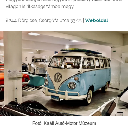
világon is ritkaságszámba megy.
8244 Dörgicse, Csörgőfa utca 33/2. |
Weboldal
Fotó: Kaáli Autó-Motor Múzeum