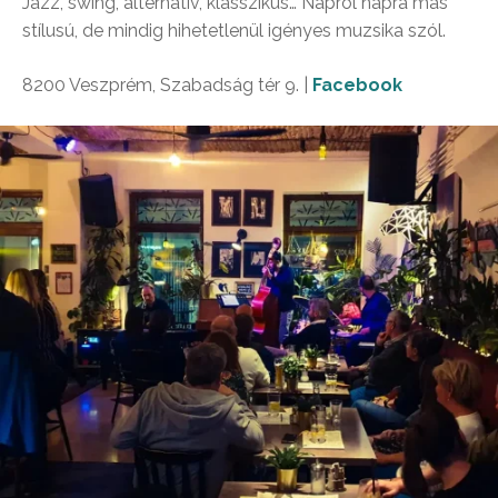
Jazz, swing, alternatív, klasszikus… Napról napra más
stílusú, de mindig hihetetlenül igényes muzsika szól.
8200 Veszprém, Szabadság tér 9. |
Facebook