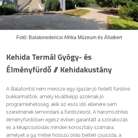
Fotó: Balatonedericsi Afrika Múzeum és Állatkert
Kehida Termál Gyógy- és
Élményfürdő // Kehidakustány
A Balatontól nem messze egy igazán jó fedett fürdőre
bukkanhattok, amely kiváltképp azoknak jó
programlehetőség, akik az esős idő ellenére sem
szeretnének lemondani a fürdőzésről. A háromszintes
élményfürdőben egész évben garantált a szórakozás
és a kikapcsolódás minden korosztály számára,
amelyet a 94 méter hosszú óriás beltéri csúszda, a