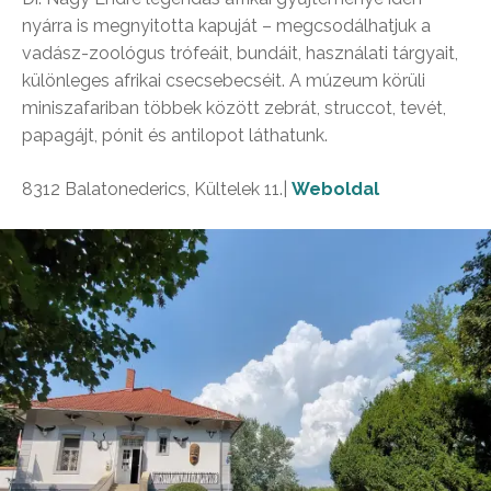
nyárra is megnyitotta kapuját – megcsodálhatjuk a
vadász-zoológus trófeáit, bundáit, használati tárgyait,
különleges afrikai csecsebecséit. A múzeum körüli
miniszafariban többek között zebrát, struccot, tevét,
papagájt, pónit és antilopot láthatunk.
8312 Balatonederics, Kültelek 11.|
Weboldal