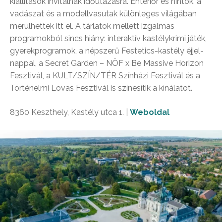
kiállítások invitálnak időutazásra. Enteriőr és hintók, a
vadászat és a modellvasutak különleges világában
merülhettek itt el. A tárlatok mellett izgalmas
programokból sincs hiány: interaktív kastélykrimi játék,
gyerekprogramok, a népszerű Festetics-kastély éjjel-
nappal, a Secret Garden – NÖF x Be Massive Horizon
Fesztivál, a KULT/SZÍN/TÉR Színházi Fesztivál és a
Történelmi Lovas Fesztivál is színesítik a kínálatot.
8360 Keszthely, Kastély utca 1. |
Weboldal