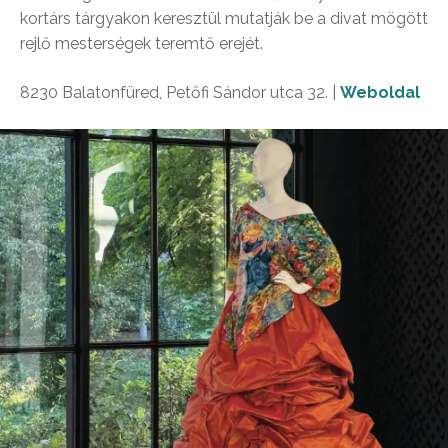
kortárs tárgyakon keresztül mutatják be a divat mögött
rejlő mesterségek teremtő erejét.
8230 Balatonfüred, Petőfi Sándor utca 32. |
Weboldal