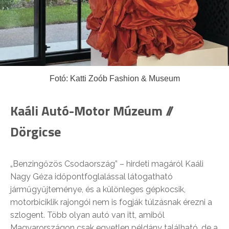
Fotó: Katti Zoób Fashion & Museum
Kaáli Autó-Motor Múzeum //
Dörgicse
„Benzingőzös Csodaország” – hirdeti magáról Kaáli
Nagy Géza időpontfoglalással látogatható
járműgyűjteménye, és a különleges gépkocsik,
motorbiciklik rajongói nem is fogják túlzásnak érezni a
szlogent. Több olyan autó van itt, amiből
Magyarországon csak egyetlen példány található, de a