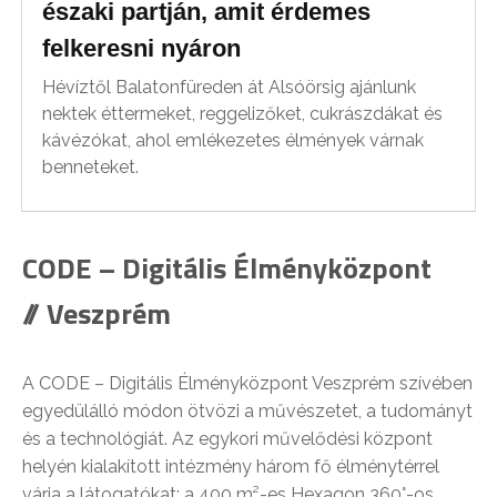
északi partján, amit érdemes
felkeresni nyáron
Hévíztől Balatonfüreden át Alsóörsig ajánlunk
nektek éttermeket, reggelizőket, cukrászdákat és
kávézókat, ahol emlékezetes élmények várnak
benneteket.
CODE – Digitális Élményközpont
// Veszprém
A CODE – Digitális Élményközpont Veszprém szívében
egyedülálló módon ötvözi a művészetet, a tudományt
és a technológiát. Az egykori művelődési központ
helyén kialakított intézmény három fő élménytérrel
várja a látogatókat: a 400 m²-es Hexagon 360°-os