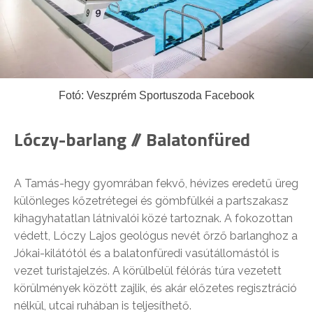
Fotó: Veszprém Sportuszoda Facebook
Lóczy-barlang // Balatonfüred
A Tamás-hegy gyomrában fekvő, hévizes eredetű üreg
különleges kőzetrétegei és gömbfülkéi a partszakasz
kihagyhatatlan látnivalói közé tartoznak. A fokozottan
védett, Lóczy Lajos geológus nevét őrző barlanghoz a
Jókai-kilátótól és a balatonfüredi vasútállomástól is
vezet turistajelzés. A körülbelül félórás túra vezetett
körülmények között zajlik, és akár előzetes regisztráció
nélkül, utcai ruhában is teljesíthető.