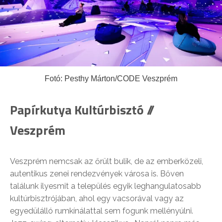
Fotó: Pesthy Márton/CODE Veszprém
Papírkutya Kultúrbisztó //
Veszprém
Veszprém nemcsak az őrült bulik, de az emberközeli,
autentikus zenei rendezvények városa is. Bőven
találunk ilyesmit a település egyik leghangulatosabb
kultúrbisztrójában, ahol egy vacsorával vagy az
egyedülálló rumkínálattal sem fogunk mellényúlni.