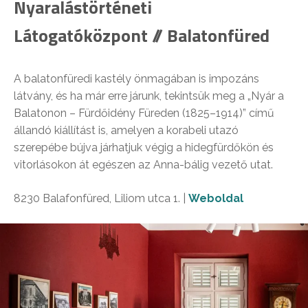
Nyaralástörténeti
Látogatóközpont // Balatonfüred
A balatonfüredi kastély önmagában is impozáns
látvány, és ha már erre járunk, tekintsük meg a „Nyár a
Balatonon – Fürdőidény Füreden (1825–1914)” című
állandó kiállítást is, amelyen a korabeli utazó
szerepébe bújva járhatjuk végig a hidegfürdőkön és
vitorlásokon át egészen az Anna-bálig vezető utat.
8230 Balafonfüred, Liliom utca 1. |
Weboldal