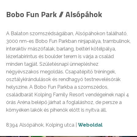
Bobo Fun Park // Alsópáhok
A Balaton szomszédságában, Alsópáhokon található,
3000 nm-es Bobo Fun Parkban ninjapálya, trambulinok,
interaktív mászófalak, barlang, beltéri kötélpálya,
lézerlabirintus és boulder terem is várja a család
minden tagját. Születésnapi ünnepléshez
négyévszakos megoldás. Csapatépítő tréningek,
osztálykirándulások és rendhagyó testnevelésórák
helyszíne. A Bobo Fun Parkba a szomszédos,
családbarát Kolping Family Resort vendégeinek napi 4
órás Aréna belépő járhat a foglaláshoz, de persze a
környéken lakók és pihenők előtt is nyitva áll.
8394 Alsópáhok, Kolping utca |
Weboldal