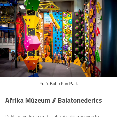
Fotó: Bobo Fun Park
Afrika Múzeum // Balatonederics
Dr. Nagy Endre legendás afrikai gyűjteménye idén