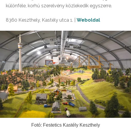
különféle, korhű szerelvény közlekedik egyszerre.
8360 Keszthely, Kastély utca 1. |
Weboldal
Fotó: Festetics Kastély Keszthely