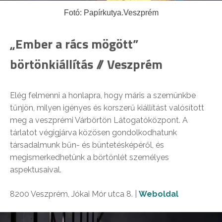
Fotó: Papírkutya.Veszprém
„Ember a rács mögött”
börtönkiállítás // Veszprém
Elég felmenni a honlapra, hogy máris a szemünkbe
tűnjön, milyen igényes és korszerű kiállítást valósított
meg a veszprémi Várbörtön Látogatóközpont. A
tárlatot végigjárva közösen gondolkodhatunk
társadalmunk bűn- és büntetésképéről, és
megismerkedhetünk a börtönlét személyes
aspektusaival.
8200 Veszprém, Jókai Mór utca 8. |
Weboldal