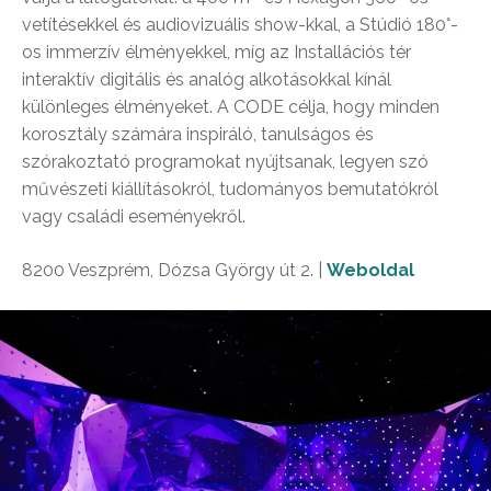
vetítésekkel és audiovizuális show-kkal, a Stúdió 180°-
os immerzív élményekkel, míg az Installációs tér
interaktív digitális és analóg alkotásokkal kínál
különleges élményeket. A CODE célja, hogy minden
korosztály számára inspiráló, tanulságos és
szórakoztató programokat nyújtsanak, legyen szó
művészeti kiállításokról, tudományos bemutatókról
vagy családi eseményekről.
8200 Veszprém, Dózsa György út 2. |
Weboldal