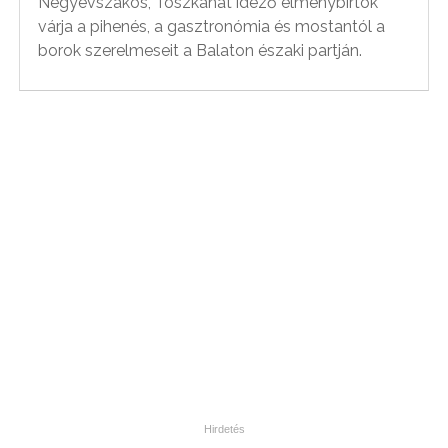
Négyévszakos, Toszkánát idéző élménybirtok
várja a pihenés, a gasztronómia és mostantól a
borok szerelmeseit a Balaton északi partján.