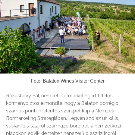
Fotó: Balaton Wines Visitor Center
Rókusfalvy Pál, nemzeti bormarketingért felelős
kormánybiztos elmondta, hogy a Balaton borrégió
számos ponton jelentős szerepet kap a Nemzeti
Bormarketing Stratégiában. Legyen szó az unikális,
vulkanikus talajról származó borokról, a nemzetközi
piacokon egyik kiemelten népszerű olaszrizlingről,