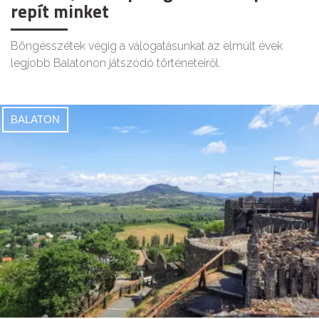
repít minket
Böngésszétek végig a válogatásunkat az elmúlt évek
legjobb Balatonon játszódó történeteiről.
BALATON