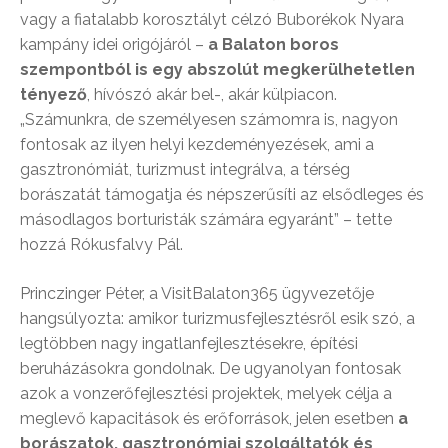
vagy a fiatalabb korosztályt célzó Buborékok Nyara
kampány idei origójáról –
a Balaton boros
szempontból is egy abszolút megkerülhetetlen
tényező
, hívószó akár bel-, akár külpiacon.
„Számunkra, de személyesen számomra is, nagyon
fontosak az ilyen helyi kezdeményezések, ami a
gasztronómiát, turizmust integrálva, a térség
borászatát támogatja és népszerűsíti az elsődleges és
másodlagos borturisták számára egyaránt” – tette
hozzá Rókusfalvy Pál.
Princzinger Péter, a VisitBalaton365 ügyvezetője
hangsúlyozta: amikor turizmusfejlesztésről esik szó, a
legtöbben nagy ingatlanfejlesztésekre, építési
beruházásokra gondolnak. De ugyanolyan fontosak
azok a vonzerőfejlesztési projektek, melyek célja a
meglevő kapacitások és erőforrások, jelen esetben
a
borászatok, gasztronómiai szolgáltatók és