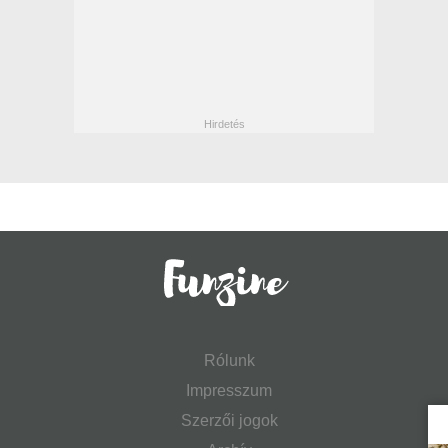
Rólunk
Impresszum
Szerzői jogok