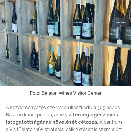
Fotó: Balaton Wines Visitor Center
A kezdeményezés szervesen illeszkedik a 365 napos
Balaton koncepcióba, amely
a térség egész éves
látogatottságának növelését célozza.
A centrum
a VisitBalaton365 stratégiai célkitűzéseit is szem előtt