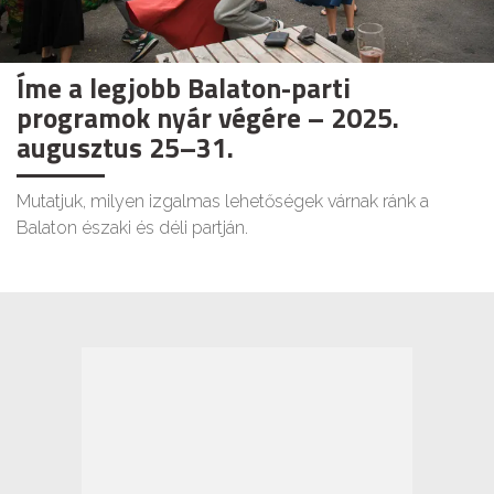
Íme a legjobb Balaton-parti
programok nyár végére – 2025.
augusztus 25–31.
Mutatjuk, milyen izgalmas lehetőségek várnak ránk a
Balaton északi és déli partján.