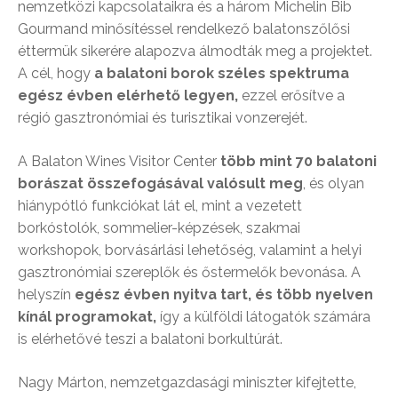
nemzetközi kapcsolataikra és a három Michelin Bib
Gourmand minősítéssel rendelkező balatonszőlősi
éttermük sikerére alapozva álmodták meg a projektet.
A cél, hogy
a balatoni borok széles spektruma
egész évben elérhető legyen,
ezzel erősítve a
régió gasztronómiai és turisztikai vonzerejét.
A Balaton Wines Visitor Center
több mint 70 balatoni
borászat összefogásával valósult meg
, és olyan
hiánypótló funkciókat lát el, mint a vezetett
borkóstolók, sommelier-képzések, szakmai
workshopok, borvásárlási lehetőség, valamint a helyi
gasztronómiai szereplők és őstermelők bevonása. A
helyszín
egész évben nyitva tart, és több nyelven
kínál programokat,
így a külföldi látogatók számára
is elérhetővé teszi a balatoni borkultúrát.
Nagy Márton, nemzetgazdasági miniszter kifejtette,