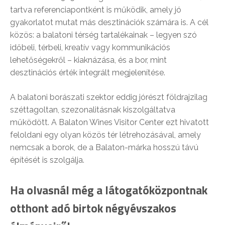
tartva referenciapontként is működik, amely jó
gyakorlatot mutat más desztinációk számára is. A cél
közös: a balatoni térség tartalékainak – legyen szó
időbeli, térbeli, kreatív vagy kommunikációs
lehetőségekről – kiaknázása, és a bor, mint
desztinációs érték integrált megjelenítése.
A balatoni borászati szektor eddig jórészt földrajzilag
széttagoltan, szezonalitásnak kiszolgáltatva
működött. A Balaton Wines Visitor Center ezt hivatott
feloldani egy olyan közös tér létrehozásával, amely
nemcsak a borok, de a Balaton-márka hosszú távú
építését is szolgálja.
Ha olvasnál még a látogatóközpontnak
otthont adó birtok négyévszakos