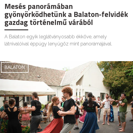
Mesés panorámában
gyönyörködhetünk a Balaton-felvidék
gazdag történelmű várából
A Balaton egyik leglátványosabb ékköve, amely
látnivalóival éppúgy lenyűgöz mint panorámájával.
BALATON