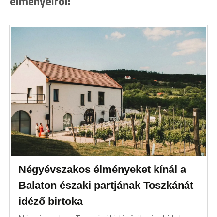
élményeiről:
Négyévszakos élményeket kínál a
Balaton északi partjának Toszkánát
idéző birtoka