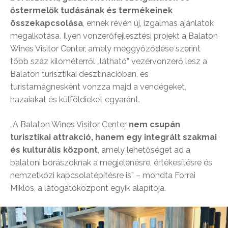
őstermelők tudásának és termékeinek
összekapcsolása
, ennek révén új, izgalmas ajánlatok
megalkotása. Ilyen vonzerőfejlesztési projekt a Balaton
Wines Visitor Center, amely meggyőződése szerint
több száz kilométerről „látható” vezérvonzerő lesz a
Balaton turisztikai desztinációban, és
turistamágnesként vonzza majd a vendégeket,
hazaiakat és külföldieket egyaránt.
„A Balaton Wines Visitor Center
nem csupán
turisztikai attrakció, hanem egy integrált szakmai
és kulturális központ
, amely lehetőséget ad a
balatoni borászoknak a megjelenésre, értékesítésre és
nemzetközi kapcsolatépítésre is” – mondta Forrai
Miklós, a látogatóközpont egyik alapítója.