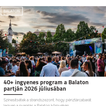
BALATON
40+ ingyenes program a Balaton
partján 2026 júliusában
Színesítsétek a strandszezont, hogy pénztárcabarát
legyen a nyaralás a Balaton környékén.