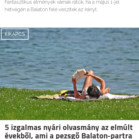
Fantasztikus élmények várnak rátok, ha a május 1-jei
hétvégén a Balaton felé veszitek az irányt.
KIKAPCS
5 izgalmas nyári olvasmány az elmúlt
évekből, ami a pezsgő Balaton-partra