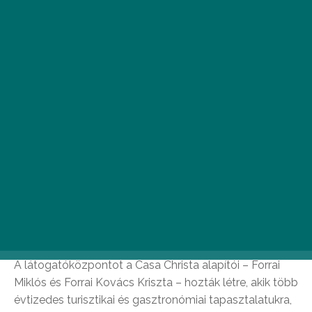
Fotó: Balaton Wines Visitor Center
A látogatóközpontot a Casa Christa alapítói – Forrai
Miklós és Forrai Kovács Kriszta – hozták létre, akik több
évtizedes turisztikai és gasztronómiai tapasztalatukra,