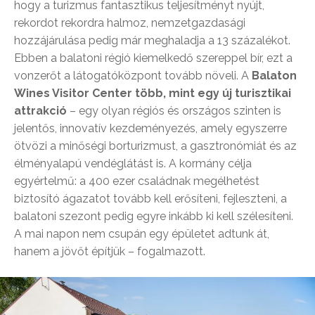
hogy a turizmus fantasztikus teljesítményt nyújt,
rekordot rekordra halmoz, nemzetgazdasági
hozzájárulása pedig már meghaladja a 13 százalékot.
Ebben a balatoni régió kiemelkedő szereppel bír, ezt a
vonzerőt a látogatóközpont tovább növeli. A
Balaton
Wines Visitor Center több, mint egy új turisztikai
attrakció
– egy olyan régiós és országos szinten is
jelentős, innovatív kezdeményezés, amely egyszerre
ötvözi a minőségi borturizmust, a gasztronómiát és az
élményalapú vendéglátást is. A kormány célja
egyértelmű: a 400 ezer családnak megélhetést
biztosító ágazatot tovább kell erősíteni, fejleszteni, a
balatoni szezont pedig egyre inkább ki kell szélesíteni.
A mai napon nem csupán egy épületet adtunk át,
hanem a jövőt építjük – fogalmazott.