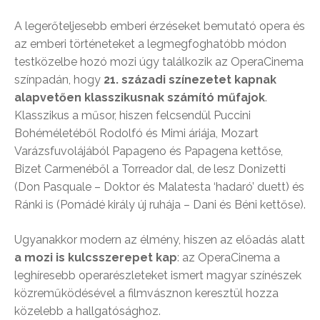
A legerőteljesebb emberi érzéseket bemutató opera és
az emberi történeteket a legmegfoghatóbb módon
testközelbe hozó mozi úgy találkozik az OperaCinema
színpadán, hogy
21. századi színezetet kapnak
alapvetően klasszikusnak számító műfajok
.
Klasszikus a műsor, hiszen felcsendül Puccini
Bohéméletéből Rodolfó és Mimi áriája, Mozart
Varázsfuvolájából Papageno és Papagena kettőse,
Bizet Carmenéből a Torreador dal, de lesz Donizetti
(Don Pasquale – Doktor és Malatesta ‘hadaró’ duett) és
Ránki is (Pomádé király új ruhája – Dani és Béni kettőse).
Ugyanakkor modern az élmény, hiszen az előadás alatt
a mozi is kulcsszerepet kap
: az OperaCinema a
leghíresebb operarészleteket ismert magyar színészek
közreműködésével a filmvásznon keresztül hozza
közelebb a hallgatósághoz.