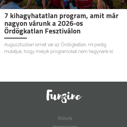
7 kihagyhatatlan program, amit már
nagyon várunk a 2026-os
Ördögkatlan Fesztiválon
Augusztusban ismét vár az Ördögkatlan, mi pedig
mutatjuk, hogy melyik programokat nem hagynánk ki.
Rólunk
Impresszum