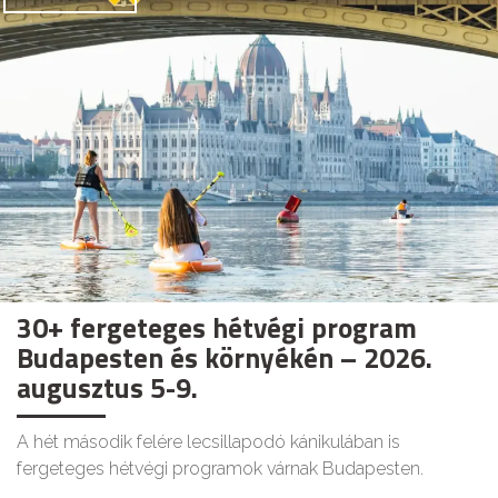
30+ fergeteges hétvégi program
Budapesten és környékén – 2026.
augusztus 5-9.
A hét második felére lecsillapodó kánikulában is
fergeteges hétvégi programok várnak Budapesten.