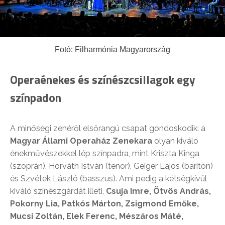
Fotó: Filharmónia Magyarország
Operaénekes és színészcsillagok egy
színpadon
A minőségi zenéről elsőrangú csapat gondoskodik: a
Magyar Állami Operaház Zenekara
olyan kiváló
énekművészekkel lép színpadra, mint Kriszta Kinga
(szoprán), Horváth István (tenor), Geiger Lajos (bariton)
és Szvétek László (basszus). Ami pedig a kétségkívül
kiváló színészgárdát illeti,
Csuja Imre, Ötvös András,
Pokorny Lia, Patkós Márton, Zsigmond Emőke,
Mucsi Zoltán, Elek Ferenc, Mészáros Máté,