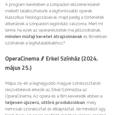
A program keretében a színpadon élőzenei kíséret
mellett találkozhatunk a legfontosabb operák
klasszikus feldolgozásaival, majd pedig a történetek
átkerülnek a színpadon legördülő vászonra. Mert mi
lenne, ha ezek az operarészletek ma játszódnának,
minden műfaji keretet átrajzolnának
és filmekben
szólnának a legfiatalabbakhoz?
OperaCinema // Erkel Színház (2024.
május 25.)
Május 25-én a legnagyobb magyar színészsztárok
részvételével érkezik az Erkel Színházba az
OperaCinema. Az opera és a film keveredik ebben a
teljesen újszerű, úttörő produkcióban
, mely
nemcsak szórakoztat és elkápráztat, de mindezt úgy