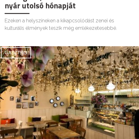
nyár utolsó hónapját
Ezeken a helyszíneken a kikapcsolódást zenei és
kulturális élmények teszik még emlékezetesebbé.
GASZTRO