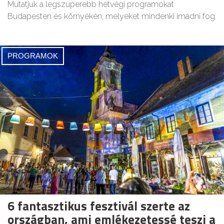
Mutatjuk a legszuperebb hétvégi programokat
Budapesten és környékén, melyeket mindenki imádni fog.
PROGRAMOK
6 fantasztikus fesztivál szerte az
országban, ami emlékezetessé teszi a