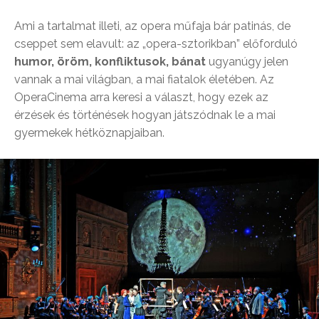
Ami a tartalmat illeti, az opera műfaja bár patinás, de
cseppet sem elavult: az „opera-sztorikban” előforduló
humor, öröm, konfliktusok, bánat
ugyanúgy jelen
vannak a mai világban, a mai fiatalok életében. Az
OperaCinema arra keresi a választ, hogy ezek az
érzések és történések hogyan játszódnak le a mai
gyermekek hétköznapjaiban.