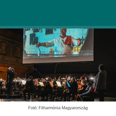
egy olyan egyedülálló esemény, amelynek a
célja, hogy elhozza a klasszikus zene szeretetét
a gyerekeknek.
Fotó: Filharmónia Magyarország