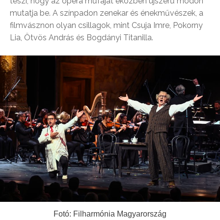
teszi, hogy az opera műfaját eközben újszerű módon
mutatja be. A színpadon zenekar és énekművészek, a
filmvásznon olyan csillagok, mint Csuja Imre, Pokorny
Lia, Ötvös András és Bogdányi Titanilla.
Fotó: Filharmónia Magyarország