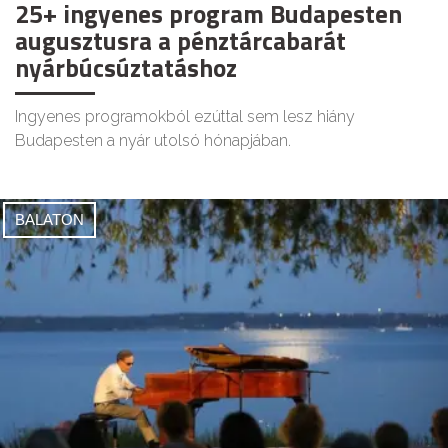
25+ ingyenes program Budapesten
augusztusra a pénztárcabarát
nyárbúcsúztatáshoz
Ingyenes programokból ezúttal sem lesz hiány
Budapesten a nyár utolsó hónapjában.
BALATON