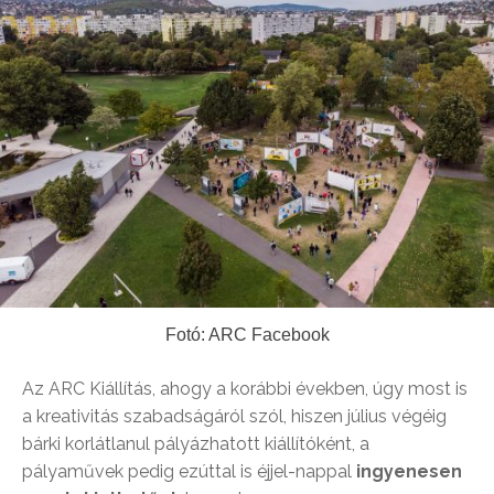
Fotó: ARC Facebook
Az ARC Kiállítás, ahogy a korábbi években, úgy most is
a kreativitás szabadságáról szól, hiszen július végéig
bárki korlátlanul pályázhatott kiállítóként, a
pályaművek pedig ezúttal is éjjel-nappal
ingyenesen