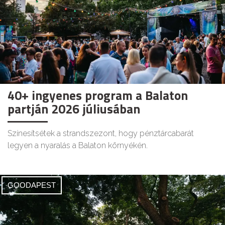
40+ ingyenes program a Balaton
partján 2026 júliusában
Színesítsétek a strandszezont, hogy pénztárcabarát
legyen a nyaralás a Balaton környékén.
GOODAPEST