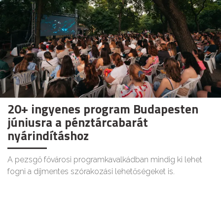
20+ ingyenes program Budapesten
júniusra a pénztárcabarát
nyárindításhoz
A pezsgő fővárosi programkavalkádban mindig ki lehet
fogni a díjmentes szórakozási lehetőségeket is.