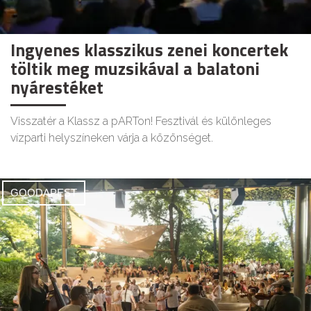
Ingyenes klasszikus zenei koncertek
töltik meg muzsikával a balatoni
nyárestéket
Visszatér a Klassz a pARTon! Fesztivál és különleges
vízparti helyszíneken várja a közönséget.
GOODAPEST