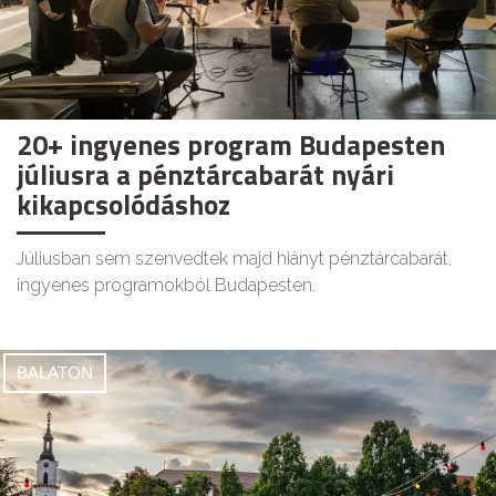
20+ ingyenes program Budapesten
júliusra a pénztárcabarát nyári
kikapcsolódáshoz
Júliusban sem szenvedtek majd hiányt pénztárcabarát,
ingyenes programokból Budapesten.
BALATON