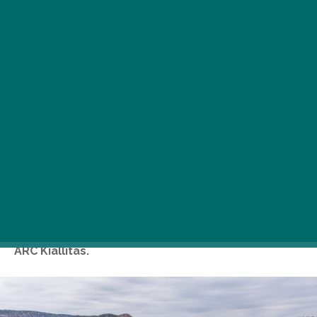
Már nem kell sokat aludni, hogy egy hónapon
keresztül ismét körbejárhassuk a budapestiek
kedvenc, ingyenesen látogatható szabadtéri
tárlatát, hiszen szeptember 8-án megnyílik a 23.
ARC Kiállítás.