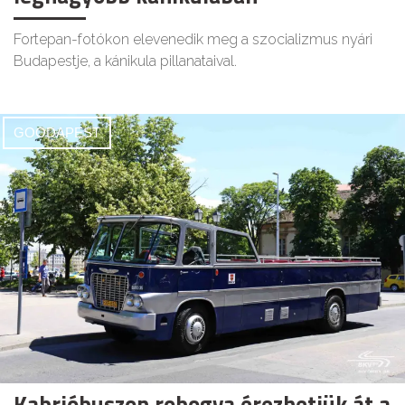
Fortepan-fotókon elevenedik meg a szocializmus nyári
Budapestje, a kánikula pillanataival.
GOODAPEST
Kabrióbuszon robogva érezhetjük át a