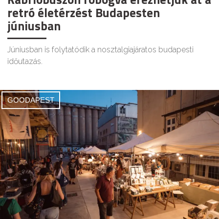
retró életérzést Budapesten
júniusban
Júniusban is folytatódik a nosztalgiajáratos budapesti
időutazás.
GOODAPEST