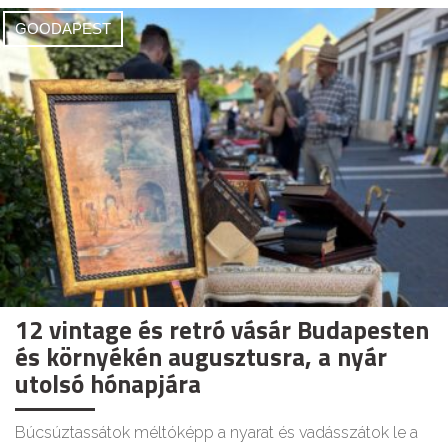
GOODAPEST
12 vintage és retró vásár Budapesten
és környékén augusztusra, a nyár
utolsó hónapjára
Búcsúztassátok méltóképp a nyarat és vadásszátok le a