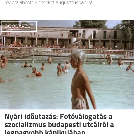
régóta áhított kincseket augusztusban is!
GOODAPEST
Nyári időutazás: Fotóválogatás a
szocializmus budapesti utcáiról a
legnagyobb kánikulában