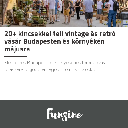
20+ kincsekkel teli vintage és retró
vásár Budapesten és környékén
májusra
Megtelnek Budapest és környékének terei, udvarai,
teraszai a legjobb vintage és retró kincsekkel.