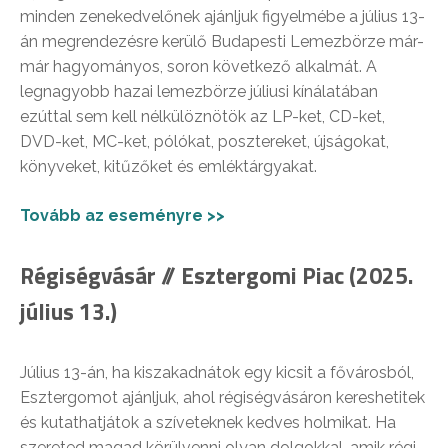
minden zenekedvelőnek ajánljuk figyelmébe a július 13-
án megrendezésre kerülő Budapesti Lemezbörze már-
már hagyományos, soron következő alkalmát. A
legnagyobb hazai lemezbörze júliusi kínálatában
ezúttal sem kell nélkülöznötök az LP-ket, CD-ket,
DVD-ket, MC-ket, pólókat, posztereket, újságokat,
könyveket, kitűzőket és emléktárgyakat.
Tovább az eseményre >>
Régiségvásár // Esztergomi Piac (2025.
július 13.)
Július 13-án, ha kiszakadnátok egy kicsit a fővárosból,
Esztergomot ajánljuk, ahol régiségvásáron kereshetitek
és kutathatjátok a szíveteknek kedves holmikat. Ha
szereted magad körülvenni olyan dolgokkal, amik régi