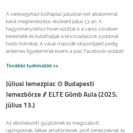
A veresegyházi bolhapiac júliusban két alkalommal
kerül megrendezése, elsőként július 13-án. A
hagyományokhoz híven ezúttal is a város szívében
kereshetik és kutathatják a kincsvadászok a jobbnál
hobb holmikat. A vásár második időpontjáért pedig
érdemes figyelemmel kísérni a piac Facebook-oldalát!
További tudnivalók >>
Júliusi lemezpiac ⊙ Budapesti
lemezbörze // ELTE Gömb Aula (2025.
július 13.)
Az elkötelezett gyűjtőknek és megszállott
rajongóknak, lelkes amatőröknek, profi zenészeknek és