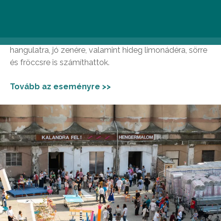
Az előző esti esemény megtoldásaként július 6-án is a
bolhapiacé és a vintage vásáré lesz a főszerep. A 9 és
14 óra között nyitvatartó vásár helyszíne a
Hengermalom udvara, ahol vidám zsibvásári
hangulatra, jó zenére, valamint hideg limonádéra, sörre
és fröccsre is számíthattok.
Tovább az eseményre >>