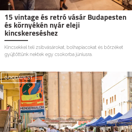
15 vintage és retró vásár Budapesten
és környékén nyár eleji
kincskereséshez
Kincsekkel teli zsibvásárokat, bolhapiacokat és börzéket
gyűjtöttünk nektek egy csokorba júniusra.
GOODAPEST