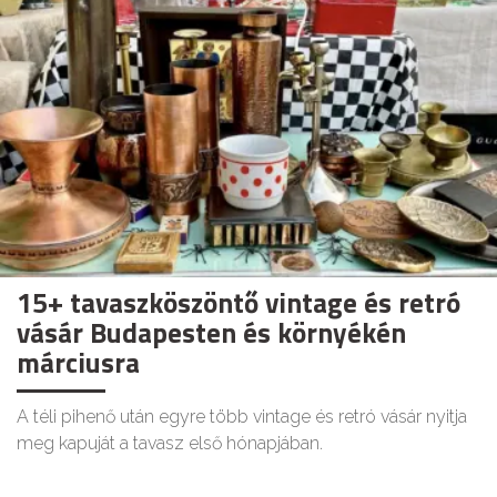
15+ tavaszköszöntő vintage és retró
vásár Budapesten és környékén
márciusra
A téli pihenő után egyre több vintage és retró vásár nyitja
meg kapuját a tavasz első hónapjában.