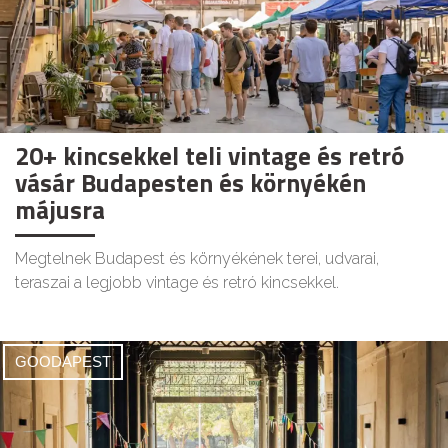
20+ kincsekkel teli vintage és retró
vásár Budapesten és környékén
májusra
Megtelnek Budapest és környékének terei, udvarai,
teraszai a legjobb vintage és retró kincsekkel.
GOODAPEST