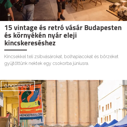
15 vintage és retró vásár Budapesten
és környékén nyár eleji
kincskereséshez
Kincsekkel teli zsibvásárokat, bolhapiacokat és börzéket
gyűjtöttünk nektek egy csokorba júniusra.
GOODAPEST