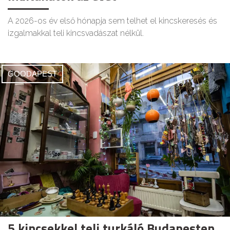
A 2026-os év első hónapja sem telhet el kincskeresés és
izgalmakkal teli kincsvadászat nélkül.
GOODAPEST
5 kincsekkel teli turkáló Budapesten,