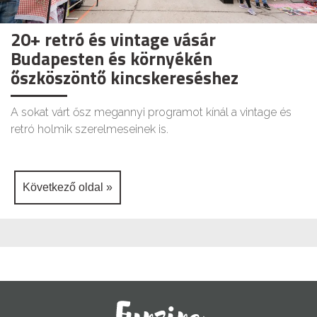
20+ retró és vintage vásár
Budapesten és környékén
őszköszöntő kincskereséshez
A sokat várt ősz megannyi programot kínál a vintage és
retró holmik szerelmeseinek is.
Következő oldal »