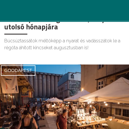
12 vintage és retró vásár Budapesten
és környékén augusztusra, a nyár
utolsó hónapjára
Búcsúztassátok méltóképp a nyarat és vadásszátok le a
régóta áhított kincseket augusztusban is!
GOODAPEST