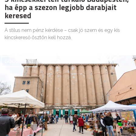
ha épp a szezon legjobb darabjait
keresed
A stílus nem pénz kérdése – csak jó szem és egy kis
kincskereső ösztön kell hozzá.
GOODAPEST