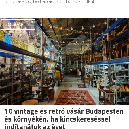
retró vásárok, bolhapiacok és börzék nélkül.
GOODAPEST
10 vintage és retró vásár Budapesten
és környékén, ha kincskereséssel
indítanátok az évet