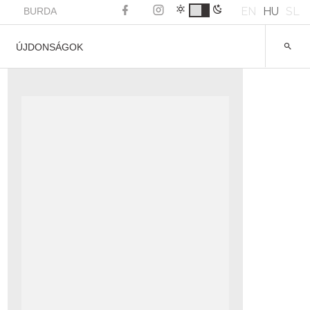
EN
HU
SL
BURDA
ÚJDONSÁGOK