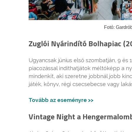
Fotó: Gardró
Zuglói Nyárindító Bolhapiac (20
Ugyancsak június első szombatján, 9 és 1
piacozással indíthatjátok méltóképp a ny
mindenkit, aki szeretne jobbnál jobb kinc
játék, könyv, régi csecsebecse vagy laká
Tovább az eseményre >>
Vintage Night a Hengermalomba