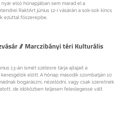
a nyár első hónapjában sem marad el a
tendrei RaktArt június 12-i vásárán a sok-sok kincs
ek ezúttal főszerepbe.
ásár // Marczibányi téri Kulturális
ius 13-án ismét szélesre tárja ajtajait a
keresgélők előtt. A hónap második szombatján 10
imádnak bogarászni, nézelődni, vagy csak szeretnék
tott, de időközben teljesen feleslegessé vált