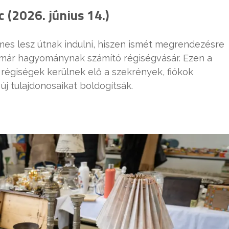
 (2026. június 14.)
mes lesz útnak indulni, hiszen ismét megrendezésre
immár hagyománynak számító régiségvásár. Ezen a
, régiségek kerülnek elő a szekrények, fiókok
új tulajdonosaikat boldogítsák.