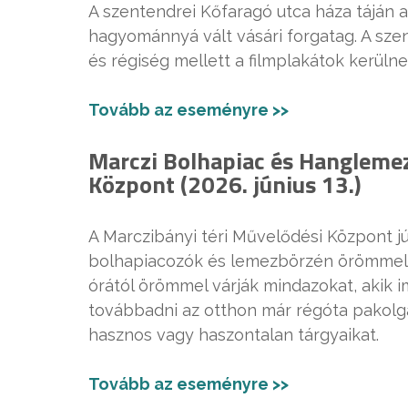
A szentendrei Kőfaragó utca háza táján 
hagyománnyá vált vásári forgatag. A szen
és régiség mellett a filmplakátok kerüln
Tovább az eseményre >>
Marczi Bolhapiac és Hanglemezv
Központ (2026. június 13.)
A Marczibányi téri Művelődési Központ jún
bolhapiacozók és lemezbörzén örömmel 
órától örömmel várják mindazokat, akik 
továbbadni az otthon már régóta pakolga
hasznos vagy haszontalan tárgyaikat.
Tovább az eseményre >>