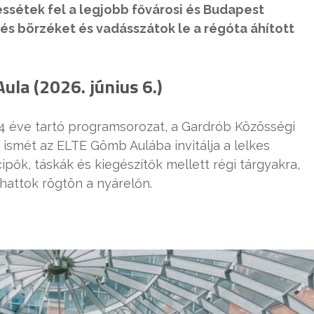
ssétek fel a legjobb fővárosi és Budapest
és börzéket és vadásszátok le a régóta áhított
ula (2026. június 6.)
, 14 éve tartó programsorozat, a Gardrób Közösségi
 ismét az ELTE Gömb Aulába invitálja a lelkes
cipők, táskák és kiegészítők mellett régi tárgyakra,
hattok rögtön a nyárelőn.