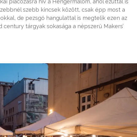
zakai piacozásra hív a Hengermalom, ahol ezúttal is
 szebbnél szebb kincsek között, csak épp most a
kkal, de pezsgő hangulattal is megtelik ezen az
mid century tárgyak sokasága a népszerű Makers’