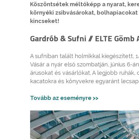
Köszöntsétek méltóképp a nyarat, kere
környéki zsibvásárokat, bolhapiacokat 
kincseket!
Gardrób & Sufni // ELTE Gömb A
A sufniban talált holmikkal kiegészített
Vásár a nyár első szombatján, június 6-án
árusokat és vásárlókat. A legjobb ruhák, 
kacatokra és könyvekre egyaránt lecsap
Tovább az eseményre >>