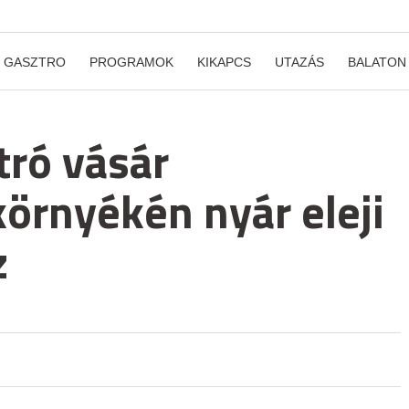
GASZTRO
PROGRAMOK
KIKAPCS
UTAZÁS
BALATON
tró vásár
örnyékén nyár eleji
z