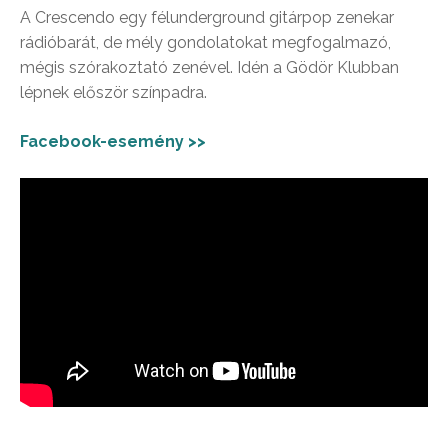
A Crescendo egy félunderground gitárpop zenekar
rádióbarát, de mély gondolatokat megfogalmazó,
mégis szórakoztató zenével. Idén a Gödör Klubban
lépnek először színpadra.
Facebook-esemény >>