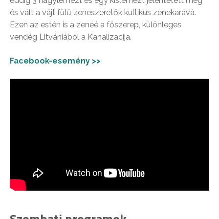
eddig 3 nagylemezt és egy kislemezt jelentetett meg
és vált a vájt fülű zeneszeretők kultikus zenekarává.
Ezen az estén is a zenéé a főszerep, különleges
vendég Litvániából a Kanalizacija.
Facebook-esemény >>
Szombati programok