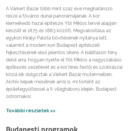
A Várkert Bazár több mint száz éve meghatározó
része a főváros dunai panorámájának. A kor
kiemelkedő hazai építésze, Ybl Miklós tervei alapján
készült el 1875 és 1883 között. Megvalósítása az
egykori Királyi Palota bővítésének nyitánya lett,
valamint a modern kori Budapest építészeti
fejlesztésének első jelentős sikere. A kiállításon fény
derül arra, hogyan nyerte el Ybl Miklós a nagyszabású
építkezés vezetését és a kor híres festői és szobrászai
közül kik dolgoztak a Várkert Bazár műtermeiben.
Archív képek mesélnek arról is, mi történt az
épületegyüttessel a II. világháború idején, Budapest
ostromakor.
További részletek >>
Budapesti programok