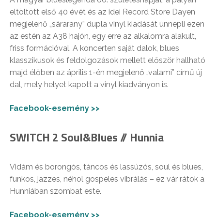
eltöltött első 40 évét és az idei Record Store Dayen
megjelenő „sárarany” dupla vinyl kiadását ünnepli ezen
az estén az A38 hajón, egy erre az alkalomra alakult,
friss formációval. A koncerten saját dalok, blues
klasszikusok és feldolgozások mellett először hallható
majd élőben az április 1-én megjelenő „valami” című új
dal, mely helyet kapott a vinyl kiadványon is.
Facebook-esemény >>
SWITCH 2 Soul&Blues // Hunnia
Vidám és borongós, táncos és lassúzós, soul és blues,
funkos, jazzes, néhol gospeles vibrálás – ez vár rátok a
Hunniában szombat este.
Facebook-esemény >>