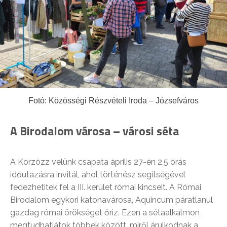
Fotó: Közösségi Részvételi Iroda – Józsefváros
A Birodalom városa – városi séta
A Korzózz velünk csapata április 27-én 2,5 órás
időutazásra invitál, ahol történész segítségével
fedezhetitek fel a III. kerület római kincseit. A Római
Birodalom egykori katonavárosa, Aquincum páratlanul
gazdag római örökséget őriz. Ezen a sétaalkalmon
megtudhatjátok többek között, miről árulkodnak a