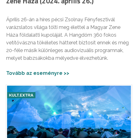
Zene Háza (2024. április 26.)
Április 26-án a híres pécsi Zsolnay Fényfesztivál
varázslatos világa tölti meg élettel a Magyar Zene
Háza földalatti kupoláját. A Hangdóm 360 fokos
vetítővászna tökéletes hátteret biztosít ennek és még
20-féle másik különleges audiovizuális programnak,
melyet babzsákokba mélyedve élvezhetünk.
Tovább az eseményre >>