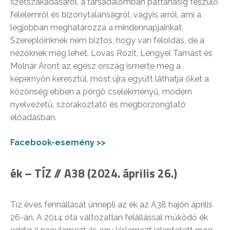
szétszakadásáról, a társadalomban pattanásig feszülő
félelemről és bizonytalanságról, vagyis arról, ami a
legjobban meghatározza a mindennapjainkat.
Szereplőinknek nem biztos, hogy van feloldás, de a
nézőknek még lehet. Lovas Rozit, Lengyel Tamást és
Molnár Áront az egész ország ismerte meg a
képernyőn keresztül, most újra együtt láthatja őket a
közönség ebben a pörgő cselekményű, modern
nyelvezetű, szórakoztató és megborzongtató
előadásban.
Facebook-esemény >>
ék – TÍZ // A38 (2024. április 26.)
Tíz éves fennállását ünnepli az ék az A38 hajón április
26-án. A 2014 óta változatlan felállással működő ék