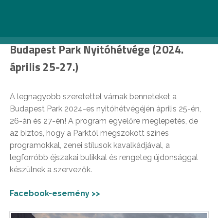
Bővebb infó >>
Budapest Park Nyitóhétvége (2024.
április 25-27.)
A legnagyobb szeretettel várnak benneteket a
Budapest Park 2024-es nyitóhétvégéjén április 25-én,
26-án és 27-én! A program egyelőre meglepetés, de
az biztos, hogy a Parktól megszokott színes
programokkal, zenei stílusok kavalkádjával, a
legforróbb éjszakai bulikkal és rengeteg újdonsággal
készülnek a szervezők.
Facebook-esemény >>