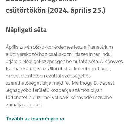
csütörtökön (2024. április 25.)
Népligeti séta
Április 25-én 16:30-kor érdemes lesz a Planetárium
előtt várakozókhoz csatlakozni, hiszen innen indul
útjára a Népliget szépségeit bemutató séta. A Könyves
Kálmán körút és az Üllői út által közrefogott liget,
hírével ellentétben ezúttal szépségét és
szerethetőségét tárja majd fel. Merthogy Budapest
legnagyobb területű közparkja számos olyan
történetet is őriz, mellyel bárki könnyedén szívébe
zárhatja a ligetet.
Tovább az eseményre >>