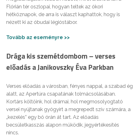
Flórián tér oszlopai, hogyan teltek az ókori
hétköznapok, de arra is választ kaphattok, hogy is
nézett ki az óbudai légióstábor.
Tovább az eseményre >>
Drága kis szemétdombom – verses
előadás a Janikovszky Éva Parkban
Verses előadás a városban, fényes nappal, a szabad ég
alatt, az Apertúra csapatának tolmácsolásában.
Kortárs költőink, hol drámai, hol megmosolyogtató
versei nyújtanak gyógyírt a megrepedt szív számára, a
„kezelés” egy bő órán át tart. Az előadás
becsületkasszás alapon működik, jegyértékesítés
nincs.