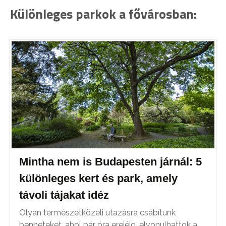
Különleges parkok a fővárosban:
Mintha nem is Budapesten járnál: 5
különleges kert és park, amely
távoli tájakat idéz
Olyan természetközeli utazásra csábítunk
benneteket, ahol pár óra erejéig, elvonulhattok a