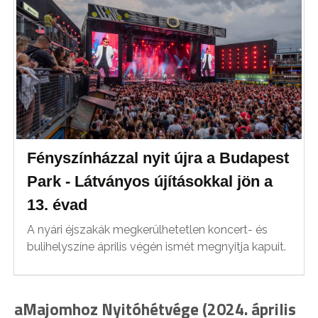
Fényszínházzal nyit újra a Budapest
Park - Látványos újításokkal jön a
13. évad
A nyári éjszakák megkerülhetetlen koncert- és
bulihelyszíne április végén ismét megnyitja kapuit.
aMajomhoz Nyitóhétvége (2024. április