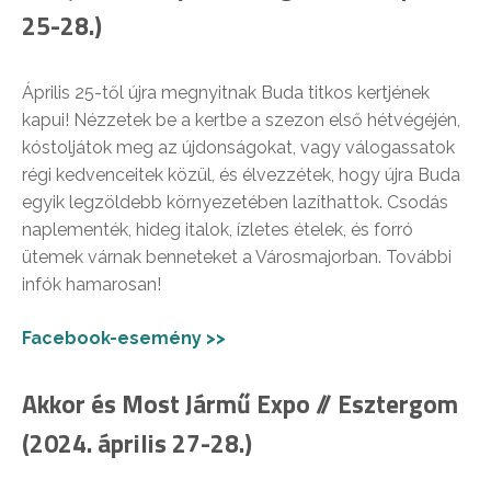
25-28.)
Április 25-től újra megnyitnak Buda titkos kertjének
kapui! Nézzetek be a kertbe a szezon első hétvégéjén,
kóstoljátok meg az újdonságokat, vagy válogassatok
régi kedvenceitek közül, és élvezzétek, hogy újra Buda
egyik legzöldebb környezetében lazíthattok. Csodás
naplementék, hideg italok, ízletes ételek, és forró
ütemek várnak benneteket a Városmajorban. További
infók hamarosan!
Facebook-esemény >>
Akkor és Most Jármű Expo // Esztergom
(2024. április 27-28.)