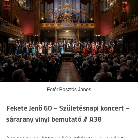
Fotó: Posztós János
Fekete Jenő 60 – Születésnapi koncert –
sárarany vinyl bemutató // A38
A magyar blueslegenda 60. születésnapját, a pályán