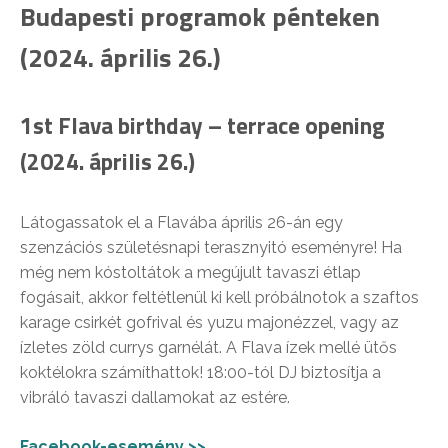
Budapesti programok pénteken
(2024. április 26.)
1st Flava birthday – terrace opening
(2024. április 26.)
Látogassatok el a Flavába április 26-án egy
szenzációs születésnapi terasznyitó eseményre! Ha
még nem kóstoltátok a megújult tavaszi étlap
fogásait, akkor feltétlenül ki kell próbálnotok a szaftos
karage csirkét gofrival és yuzu majonézzel, vagy az
ízletes zöld currys garnélát. A Flava ízek mellé ütős
koktélokra számíthattok! 18:00-tól DJ biztosítja a
vibráló tavaszi dallamokat az estére.
Facebook-esemény >>