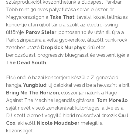
sztárprodukciót köszönthetünk a Budapest Parkban.
Több mint 30 éves pályafutása során először jár
Magyarországon a
Take That
; tavalyi, közel teltházas
koncertje után újból táncra szólít az electro-swing
úttörője,
Parov
Stelar
; pontosan 10 év után áll újra a
Park színpadára a kelta gyökerekkel átszőtt punk-rock
zenében utazó
Dropkick Murphys
; őrületes
bendzsózást, progresszív bluegrasst és westernt ígér a
The Dead South.
Első önálló hazai koncertjére készül a Z-generáció
hangja,
Yungblud
; új dalokkal veszi be a helyszínt a brit
Bring Me The Horizon
; először jár nálunk a Rage
Against The Machine legendás gitárosa,
Tom Morello
saját nevét viselő zenekarával; különleges, a live és a
DJ-szett elemeit vegyítő hibrid műsorával érkezik
Carl
Cox
, aki előtt
Nicole Moudaber
melegíti a
közönséget.