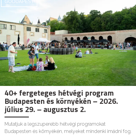
GOODAPEST
40+ fergeteges hétvégi program
Budapesten és környékén – 2026.
július 29. – augusztus 2.
Mutatjuk a legszuperebb hétvégi programokat
Budapesten és környékén, melyeket mindenki imádni fog.