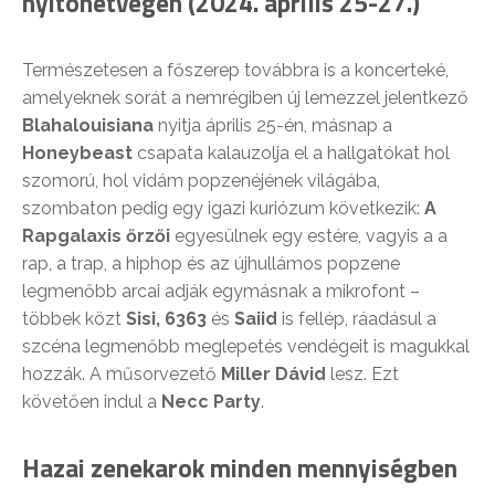
nyitóhétvégén (2024. április 25-27.)
Természetesen a főszerep továbbra is a koncerteké,
amelyeknek sorát a nemrégiben új lemezzel jelentkező
Blahalouisiana
nyitja április 25-én, másnap a
Honeybeast
csapata kalauzolja el a hallgatókat hol
szomorú, hol vidám popzenéjének világába,
szombaton pedig egy igazi kuriózum következik:
A
Rapgalaxis őrzői
egyesülnek egy estére, vagyis a a
rap, a trap, a hiphop és az újhullámos popzene
legmenőbb arcai adják egymásnak a mikrofont –
többek közt
Sisi,
6363
és
Saiid
is fellép, ráadásul a
szcéna legmenőbb meglepetés vendégeit is magukkal
hozzák. A műsorvezető
Miller Dávid
lesz. Ezt
követően indul a
Necc Party
.
Hazai zenekarok minden mennyiségben