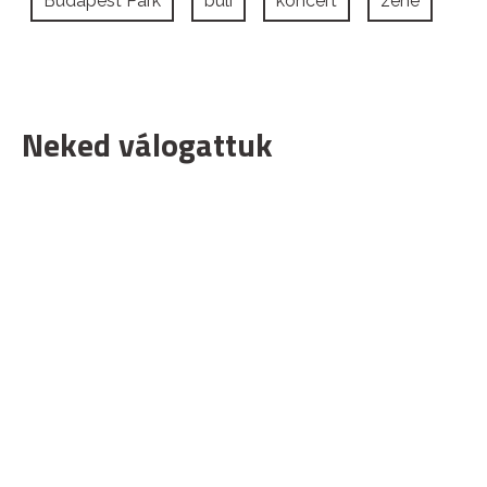
Budapest Park
buli
koncert
zene
Neked válogattuk