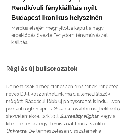
Rendkívüli fénykiállítás nyílt
Budapest ikonikus helyszínén
Március elsején megnyitotta kapuit a nagy
érdeklődés övezte Fénydóm fényművészeti
kiállítás.
Régi és új bulisorozatok
De nem csak a megjelenésben erősítenek: rengeteg
neves DJ-t köszönthetünk majd a lemezjátszók
mögött. Ráadásul több új partysorozat is indul, ilyen
például rögtön április 26-án a további meghökkentő
showelemekkel tarkított
Surreality Nights
,
vagy a
kifejezetten az egyetemistákat táncra szólító
Universe
. De természetesen visszatérnek a