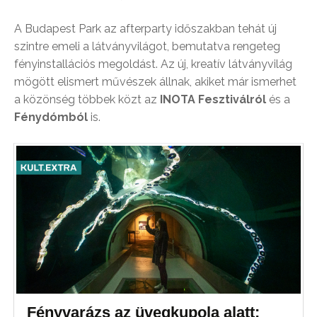
A Budapest Park az afterparty időszakban tehát új
szintre emeli a látványvilágot, bemutatva rengeteg
fényinstallációs megoldást. Az új, kreatív látványvilág
mögött elismert művészek állnak, akiket már ismerhet
a közönség többek közt az
INOTA
Fesztiválról
és a
Fénydómból
is.
Fényvarázs az üvegkupola alatt: