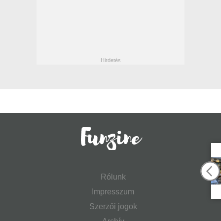
Rólunk
Impresszum
Szerzői jogok