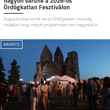
nagyon várunk a 2026-os
Ördögkatlan Fesztiválon
Augusztusban ismét vár az Ördögkatlan, mi pedig
mutatjuk, hogy melyik programokat nem hagynánk ki.
KIKAPCS