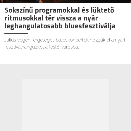
Sokszínű programokkal és lüktető
ritmusokkal tér vissza a nyár
leghangulatosabb bluesfesztiválja
Július végén fergeteges blueskoncertek hozzák el a nyári
fesztiválhangulatot a festői városba.