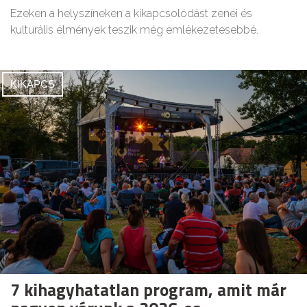
Ezeken a helyszíneken a kikapcsolódást zenei és
kulturális élmények teszik még emlékezetesebbé.
KIKAPCS
7 kihagyhatatlan program, amit már