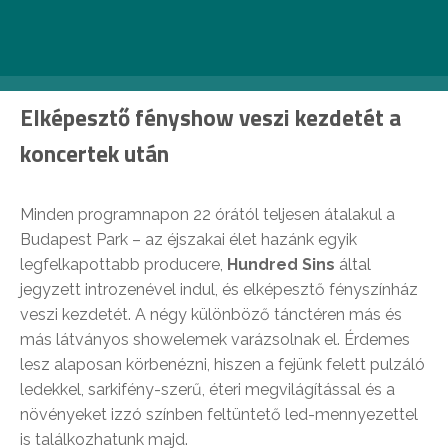
idei fókuszt a koncerteket követő idősávra, vagyis az
éjszakai bulikra helyezték, ahol látványos újításokkal
találkozhatnak majd a látogatók.
Elképesztő fényshow veszi kezdetét a
koncertek után
Minden programnapon 22 órától teljesen átalakul a
Budapest Park – az éjszakai élet hazánk egyik
legfelkapottabb producere,
Hundred Sins
által
jegyzett introzenével indul, és elképesztő fényszínház
veszi kezdetét. A négy különböző tánctéren más és
más látványos showelemek varázsolnak el. Érdemes
lesz alaposan körbenézni, hiszen a fejünk felett pulzáló
ledekkel, sarkifény-szerű, éteri megvilágítással és a
növényeket izzó színben feltüntető led-mennyezettel
is találkozhatunk majd.