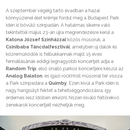
A szeptember végéig tartó évadban a hazai
könnyűzenei élet krémje fordul meg a Budapest Park
idén is bővülő színpadán. A hatalmas sikerre való
tekintettel május 23-án újra megrendezésre kerül a
Katona József Színházzal
közös műsoruk, a
Csinibaba Táncdalfesztivál
, amelyben új dalok és
közreműködők is felbukkannak majd. 15 éves
fennállásának eddigi legnagyobb koncertjét adja a
Random Trip
; első önálló parkos koncertjére készül az
Analog Balaton
, és igazi rock’n’roll műsorral tér vissza
a Park színpadára a
Quimby
. Ezen kívül a Park idén is
nagy hangsúlyt fektet a tehetséggondozásra, így
érdemes lesz időben érkezni, hiszen kiváló feltörekvő
zenekarok koncertjeit nézhetjük meg.