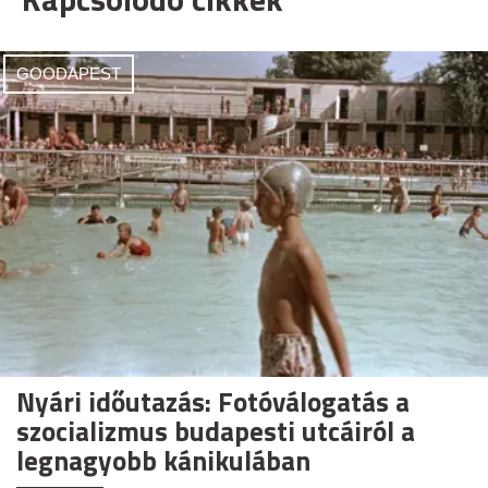
GOODAPEST
Nyári időutazás: Fotóválogatás a
szocializmus budapesti utcáiról a
legnagyobb kánikulában