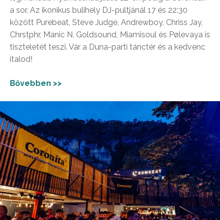
a sor. Az ikonikus bulihely DJ-pultjánál 17 és 22:30
között Purebeat, Steve Judge, Andrewboy, Chriss Jay,
Chrstphr, Manic N, Goldsound, Miamisoul és Pølevaya is
tiszteletét teszi. Vár a Duna-parti tánctér és a kedvenc
italod!
Bővebben >>