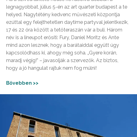
legnagyobbat, július 5-én az art quarter budapest a te
helyed. Nagytétény kedvenc művészeti központja
ezúttal egy felejthetetlen daytime partyval jelentkezik,
17 és 22 óra között a tetőteraszán vár a buli. Három
név is a lineupot erősíti: Fury, Daniel Moritz és Ante
mind azon lesznek, hogy a barátaiddal együtt úgy
kapcsolódhass ki, ahogy még soha. „Gyere korán,
maradj végig!” – javasolják a szervezők. Az biztos,
hogy a jó hangulat rajtuk nem fog múlni!
Bővebben >>