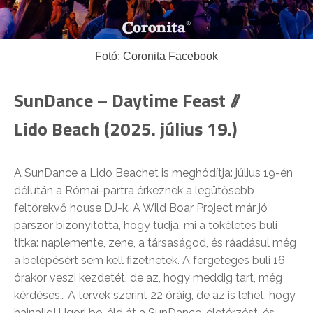
Fotó: Coronita Facebook
SunDance – Daytime Feast //
Lido Beach (2025. július 19.)
A SunDance a Lido Beachet is meghódítja: július 19-én
délután a Római-partra érkeznek a legütősebb
feltörekvő house DJ-k. A Wild Boar Project már jó
párszor bizonyította, hogy tudja, mi a tökéletes buli
titka: naplemente, zene, a társaságod, és ráadásul még
a belépésért sem kell fizetnetek. A fergeteges buli 16
órakor veszi kezdetét, de az, hogy meddig tart, még
kérdéses… A tervek szerint 22 óráig, de az is lehet, hogy
hajnalig! Ugorj be, éld át a SunDance-életérzést, és