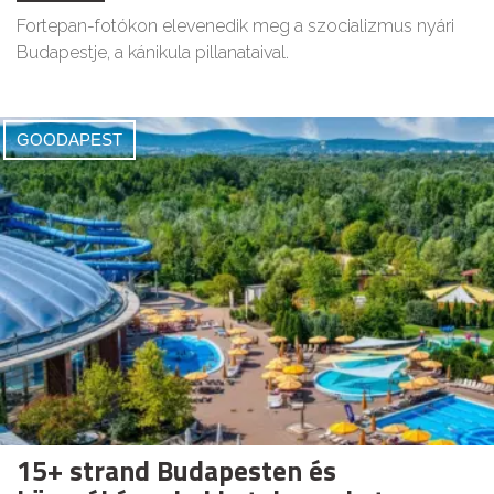
Fortepan-fotókon elevenedik meg a szocializmus nyári
Budapestje, a kánikula pillanataival.
GOODAPEST
15+ strand Budapesten és