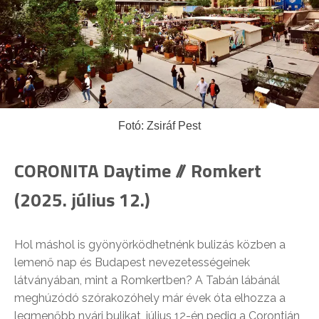
Fotó: Zsiráf Pest
CORONITA Daytime // Romkert
(2025. július 12.)
Hol máshol is gyönyörködhetnénk bulizás közben a
lemenő nap és Budapest nevezetességeinek
látványában, mint a Romkertben? A Tabán lábánál
meghúzódó szórakozóhely már évek óta elhozza a
legmenőbb nyári bulikat, július 12-én pedig a Corontián