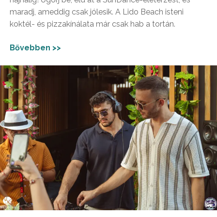
maradj, ameddig csak jólesik. A Lido Beach isteni
koktél- és pizzakínálata már csak hab a tortán.
Bővebben >>