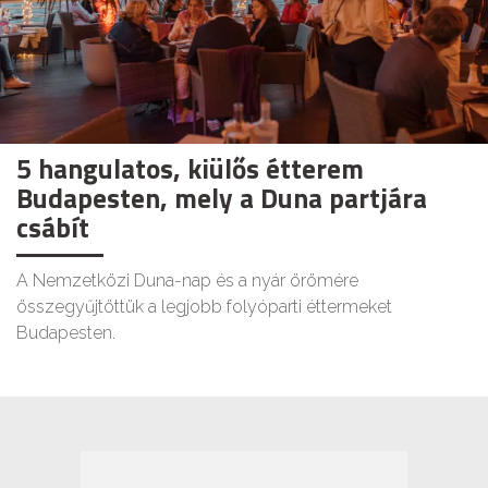
5 hangulatos, kiülős étterem
Budapesten, mely a Duna partjára
csábít
A Nemzetközi Duna-nap és a nyár örömére
összegyűjtöttük a legjobb folyóparti éttermeket
Budapesten.