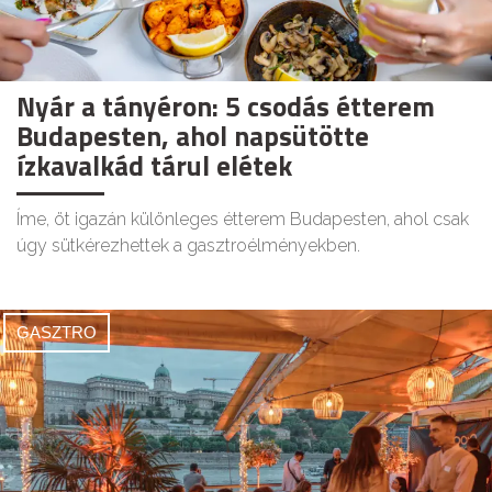
Nyár a tányéron: 5 csodás étterem
Budapesten, ahol napsütötte
ízkavalkád tárul elétek
Íme, öt igazán különleges étterem Budapesten, ahol csak
úgy sütkérezhettek a gasztroélményekben.
GASZTRO