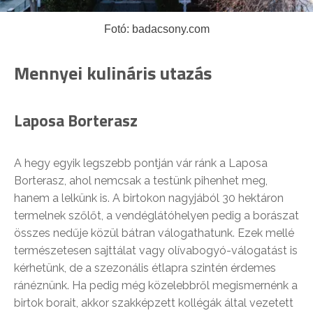
Fotó: badacsony.com
Mennyei kulináris utazás
Laposa Borterasz
A hegy egyik legszebb pontján vár ránk a Laposa
Borterasz, ahol nemcsak a testünk pihenhet meg,
hanem a lelkünk is. A birtokon nagyjából 30 hektáron
termelnek szőlőt, a vendéglátóhelyen pedig a borászat
összes nedűje közül bátran válogathatunk. Ezek mellé
természetesen sajttálat vagy olívabogyó-válogatást is
kérhetünk, de a szezonális étlapra szintén érdemes
ránéznünk. Ha pedig még közelebbről megismernénk a
birtok borait, akkor szakképzett kollégák által vezetett