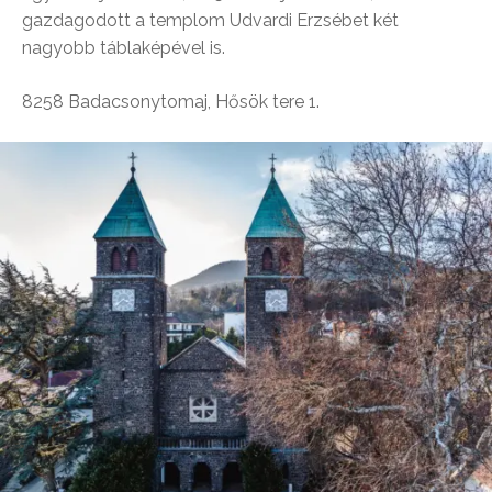
gazdagodott a templom Udvardi Erzsébet két
nagyobb táblaképével is.
8258 Badacsonytomaj, Hősök tere 1.