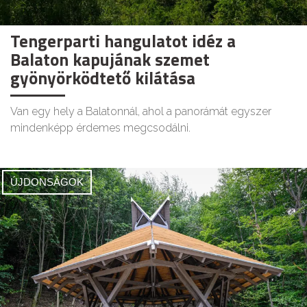
Tengerparti hangulatot idéz a
Balaton kapujának szemet
gyönyörködtető kilátása
Van egy hely a Balatonnál, ahol a panorámát egyszer
mindenképp érdemes megcsodálni.
ÚJDONSÁGOK