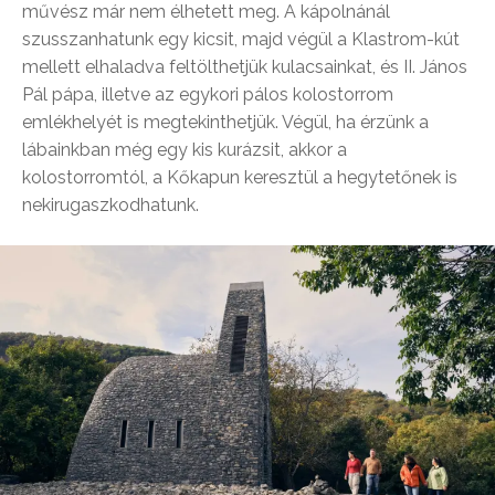
művész már nem élhetett meg. A kápolnánál
szusszanhatunk egy kicsit, majd végül a Klastrom-kút
mellett elhaladva feltölthetjük kulacsainkat, és II. János
Pál pápa, illetve az egykori pálos kolostorrom
emlékhelyét is megtekinthetjük. Végül, ha érzünk a
lábainkban még egy kis kurázsit, akkor a
kolostorromtól, a Kőkapun keresztül a hegytetőnek is
nekirugaszkodhatunk.