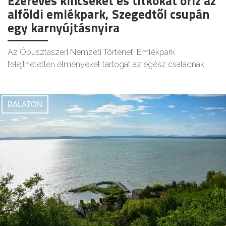
Ezeréves kincseket és titkokat őriz az
alföldi emlékpark, Szegedtől csupán
egy karnyújtásnyira
Az Ópusztaszeri Nemzeti Történeti Emlékpark
felejthetetlen élményeket tartogat az egész családnak.
BALATON