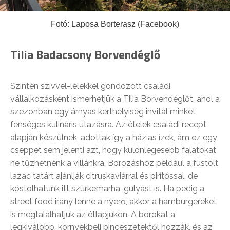
Fotó: Laposa Borterasz (Facebook)
Tilia Badacsony Borvendéglő
Szintén szívvel-lélekkel gondozott családi
vállalkozásként ismerhetjük a Tilia Borvendéglőt, ahol a
szezonban egy árnyas kerthelyiség invitál minket
fenséges kulináris utazásra. Az ételek családi recept
alapján készülnek, adottak így a házias ízek, ám ez egy
cseppet sem jelenti azt, hogy különlegesebb falatokat
ne tűzhetnénk a villánkra. Borozáshoz például a füstölt
lazac tatárt ajánlják citruskaviárral és pirítóssal, de
kóstolhatunk itt szürkemarha-gulyást is. Ha pedig a
street food irány lenne a nyerő, akkor a hamburgereket
is megtalálhatjuk az étlapjukon. A borokat a
legkiválóbb, környékbeli pincészetektől hozzák, és az