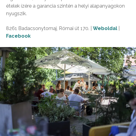
ételek ízére a garancia szintén a helyi alapanyagokon
nyugszik.
8261 Badacsonytomaj, Római út 170. |
Weboldal
|
Facebook