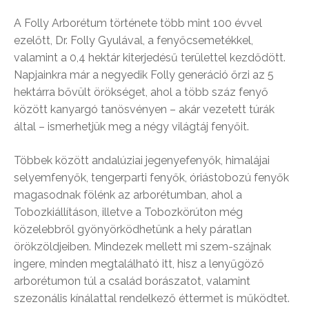
A Folly Arborétum története több mint 100 évvel
ezelőtt, Dr. Folly Gyulával, a fenyőcsemetékkel,
valamint a 0,4 hektár kiterjedésű területtel kezdődött.
Napjainkra már a negyedik Folly generáció őrzi az 5
hektárra bővült örökséget, ahol a több száz fenyő
között kanyargó tanösvényen – akár vezetett túrák
által – ismerhetjük meg a négy világtáj fenyőit.
Többek között andalúziai jegenyefenyők, himalájai
selyemfenyők, tengerparti fenyők, óriástobozú fenyők
magasodnak fölénk az arborétumban, ahol a
Tobozkiállításon, illetve a Tobozkörúton még
közelebbről gyönyörködhetünk a hely páratlan
örökzöldjeiben. Mindezek mellett mi szem-szájnak
ingere, minden megtalálható itt, hisz a lenyűgöző
arborétumon túl a család borászatot, valamint
szezonális kínálattal rendelkező éttermet is működtet.