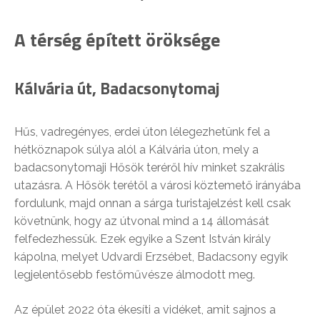
A térség épített öröksége
Kálvária út, Badacsonytomaj
Hűs, vadregényes, erdei úton lélegezhetünk fel a
hétköznapok súlya alól a Kálvária úton, mely a
badacsonytomaji Hősök teréről hív minket szakrális
utazásra. A Hősök terétől a városi köztemető irányába
fordulunk, majd onnan a sárga turistajelzést kell csak
követnünk, hogy az útvonal mind a 14 állomását
felfedezhessük. Ezek egyike a Szent István király
kápolna, melyet Udvardi Erzsébet, Badacsony egyik
legjelentősebb festőművésze álmodott meg.
Az épület 2022 óta ékesíti a vidéket, amit sajnos a