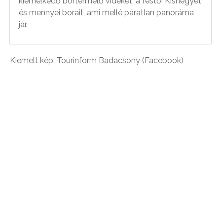
kiemelkedő bortermelő vidékét, a festői Kishegyet
és mennyei borait, ami mellé páratlan panoráma
jár.
Kiemelt kép: Tourinform Badacsony (Facebook)