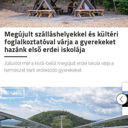
Megújult szálláshelyekkel és kültéri
foglalkoztatóval várja a gyerekeket
hazánk első erdei iskolája
Júliustól már a kívül-belül megújult erdei iskola várja a
természet iránt érdeklődő gyerekeket.
UTAZÁS