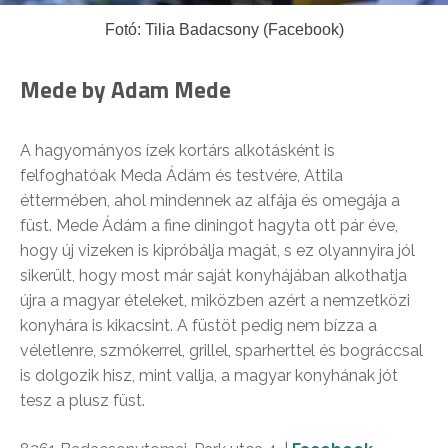
Fotó: Tilia Badacsony (Facebook)
Mede by Adam Mede
A hagyományos ízek kortárs alkotásként is
felfoghatóak Meda Ádám és testvére, Attila
éttermében, ahol mindennek az alfája és omegája a
füst. Mede Ádám a fine diningot hagyta ott pár éve,
hogy új vizeken is kipróbálja magát, s ez olyannyira jól
sikerült, hogy most már saját konyhájában alkothatja
újra a magyar ételeket, miközben azért a nemzetközi
konyhára is kikacsint. A füstöt pedig nem bízza a
véletlenre, szmókerrel, grillel, sparherttel és bográccsal
is dolgozik hisz, mint vallja, a magyar konyhának jót
tesz a plusz füst.