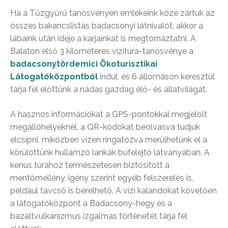
Ha a Tűzgyűrű tanösvényen emlékeink közé zártuk az
összes bakancslistás badacsonyi látnivalót, akkor a
lábaink után ideje a karjainkat is megtornáztatni. A
Balaton első 3 kilométeres vízitúra-tanösvénye a
badacsonytördemici Ökoturisztikai
Látogatóközpontból
indul, és 6 állomáson keresztül
tárja fel előttünk a nádas gazdag élő- és állatvilágát.
A hasznos információkat a GPS-pontokkal megjelölt
megállóhelyeknél, a QR-kódokat beolvasva tudjuk
elcsípni, miközben vízen ringatózva merülhetünk el a
körülöttünk hullámzó lankák búfelejtő látványában. A
kenus túrához természetesen biztosított a
mentőmellény, igény szerint egyéb felszerelés is,
például távcső is bérelhető. A vízi kalandokat követően
a látogatóközpont a Badacsony-hegy és a
bazaltvulkanizmus izgalmas történetét tárja fel