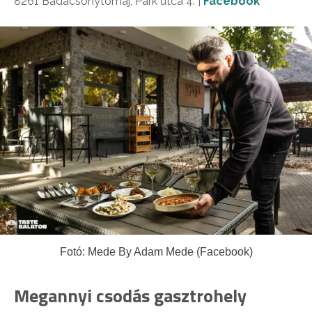
8261
Badacsonytomaj, Park utca 4. |
Facebook
Fotó: Mede By Adam Mede (Facebook)
Megannyi csodás gasztrohely