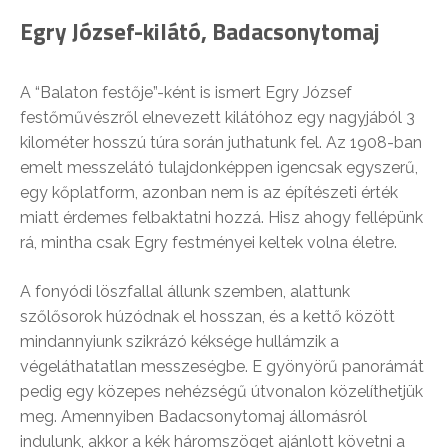
Egry József-kilátó, Badacsonytomaj
A “Balaton festője”-ként is ismert Egry József
festőművészről elnevezett kilátóhoz egy nagyjából 3
kilométer hosszú túra során juthatunk fel. Az 1908-ban
emelt messzelátó tulajdonképpen igencsak egyszerű,
egy kőplatform, azonban nem is az építészeti érték
miatt érdemes felbaktatni hozzá. Hisz ahogy fellépünk
rá, mintha csak Egry festményei keltek volna életre.
A fonyódi löszfallal állunk szemben, alattunk
szőlősorok húzódnak el hosszan, és a kettő között
mindannyiunk szikrázó kéksége hullámzik a
végeláthatatlan messzeségbe. E gyönyörű panorámát
pedig egy közepes nehézségű útvonalon közelíthetjük
meg. Amennyiben Badacsonytomaj állomásról
indulunk, akkor a kék háromszöget ajánlott követni a