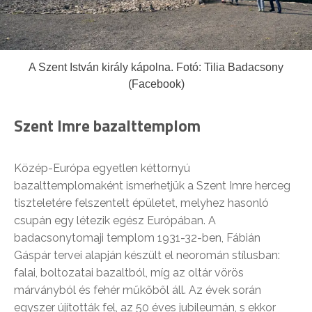
A Szent István király kápolna. Fotó: Tilia Badacsony
(Facebook)
Szent Imre bazalttemplom
Közép-Európa egyetlen kéttornyú
bazalttemplomaként ismerhetjük a Szent Imre herceg
tiszteletére felszentelt épületet, melyhez hasonló
csupán egy létezik egész Európában. A
badacsonytomaji templom 1931-32-ben, Fábián
Gáspár tervei alapján készült el neoromán stílusban:
falai, boltozatai bazaltból, míg az oltár vörös
márványból és fehér műkőből áll. Az évek során
egyszer újították fel, az 50 éves jubileumán, s ekkor