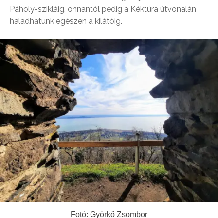
Páholy-szikláig, onnantól pedig a Kéktúra útvonalán
haladhatunk egészen a kilátóig.
Fotó: Györkő Zsombor