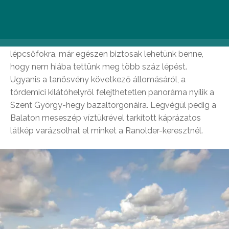
Jól jön, ha itt egy szusszanásnyit pihenünk, hiszen
nemsokára a Bujdosók lépcsőjének 464 fokával kell
megküzdenünk. Ám amint felkapaszkodtunk az utolsó
lépcsőfokra, már egészen biztosak lehetünk benne,
hogy nem hiába tettünk meg több száz lépést.
Ugyanis a tanösvény következő állomásáról, a
tördemici kilátóhelyről felejthetetlen panoráma nyílik a
Szent György-hegy bazaltorgonáira. Legvégül pedig a
Balaton meseszép víztükrével tarkított káprázatos
látkép varázsolhat el minket a Ranolder-keresztnél.