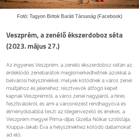
Fotó: Tagyon Birtok Baráti Társaság (Facebook)
Veszprém, a zenélő ékszerdoboz séta
(2023. május 27.)
Az ingyenes Veszprém, a zenélő ékszerdoboz sétán az
érdeklődő zenebarátok megismerkedhetnek azokkal a
belvárosi helyszínekkel, melyek kötődnek a város zenei
múltjához és jelenéhez. résztvevők átfogó képet
kapnak Veszprémről, a város zenei nagyjairól, a híres
fesztiválokról, és ami a városnézést rendhagyóvá és
élménydúsabbá teszi: az idegenvezető és énekes, a
Veszprém megyei Prima-díjas Gizella Nőikar szólistája,
Kruppa-Jakab Éva a helyszínekhez kötődő dallamokat
ad elő.