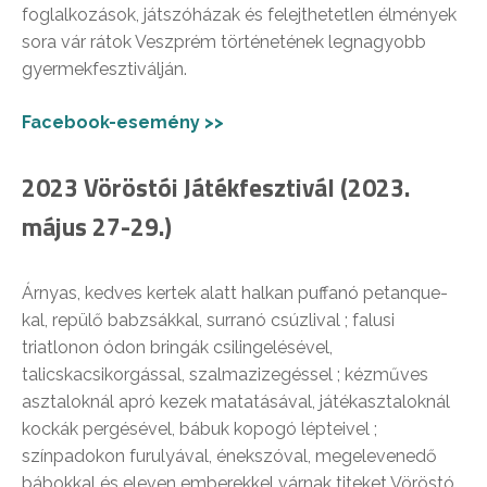
foglalkozások, játszóházak és felejthetetlen élmények
sora vár rátok Veszprém történetének legnagyobb
gyermekfesztiválján.
Facebook-esemény >>
2023 Vöröstói Játékfesztivál (2023.
május 27-29.)
Árnyas, kedves kertek alatt halkan puffanó petanque-
kal, repülő babzsákkal, surranó csúzlival ; falusi
triatlonon ódon bringák csilingelésével,
talicskacsikorgással, szalmazizegéssel ; kézműves
asztaloknál apró kezek matatásával, játékasztaloknál
kockák pergésével, bábuk kopogó lépteivel ;
színpadokon furulyával, énekszóval, megelevenedő
bábokkal és eleven emberekkel várnak titeket Vöröstó,