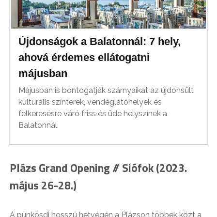
Újdonságok a Balatonnál: 7 hely,
ahová érdemes ellátogatni
májusban
Májusban is bontogatják szárnyaikat az újdonsült
kulturális színterek, vendéglátóhelyek és
felkeresésre váró friss és üde helyszínek a
Balatonnál.
Plázs Grand Opening // Siófok (2023.
május 26-28.)
A pünkösdi hosszú hétvégén a Plázson többek közt a