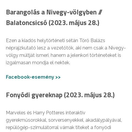
Barangolás a Nivegy-völgyben //
Balatoncsicsó (2023. május 28.)
Ezen a kiadós helytörténeti sétán Törő Balázs
néprajzkutató lesz a vezetőtök, aki nem csak a Nivegy-
völgy múltját ismeri, hanem a jelenkori történeteket is
izgalmasan mondja el nektek.
Facebook-esemény >>
Fonyódi gyereknap (2023. május 28.)
Marveles és Harry Potteres interaktív
gyerekműsorokkal, sorversenyekkel, akadálypályával,
repülőgép-szimulátorral várnak titeket a fonyódi