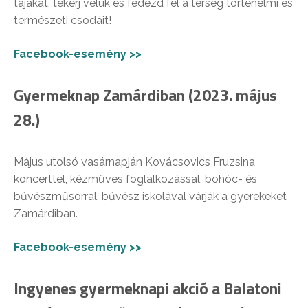
tájakat, tekerj velük és fedezd fel a térség történelmi és
természeti csodáit!
Facebook-esemény >>
Gyermeknap Zamárdiban (2023. május
28.)
Május utolsó vasárnapján Kovácsovics Fruzsina
koncerttel, kézműves foglalkozással, bohóc- és
bűvészműsorral, bűvész iskolával várják a gyerekeket
Zamárdiban.
Facebook-esemény >>
Ingyenes gyermeknapi akció a Balatoni