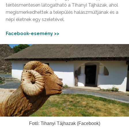
térítésmentesen látogatható a Tihanyi Tájházak, ahol
megismerkedhettek a település halászmúltjának és a
népi életnek egy szeletével.
Facebook-esemény >>
Fotó: Tihanyi Tájhazak (Facebook)