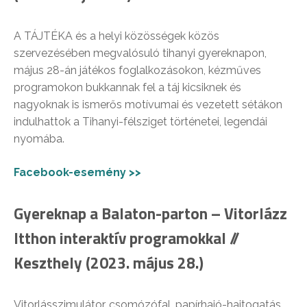
A TÁJTÉKA és a helyi közösségek közös
szervezésében megvalósuló tihanyi gyereknapon,
május 28-án játékos foglalkozásokon, kézműves
programokon bukkannak fel a táj kicsiknek és
nagyoknak is ismerős motívumai és vezetett sétákon
indulhattok a Tihanyi-félsziget történetei, legendái
nyomába.
Facebook-esemény >>
Gyereknap a Balaton-parton – Vitorlázz
Itthon interaktív programokkal //
Keszthely (2023. május 28.)
Vitorlásszimulátor, csomózófal, papírhajó-hajtogatás,