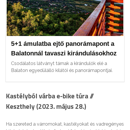
5+1 ámulatba ejtő panorámapont a
Balatonnál tavaszi kirándulásokhoz
Csodálatos látványt tárnak a kirándulók elé a
Balaton egyedülálló kilátói és panorámapontjai.
Kastélyból várba e-bike túra //
Keszthely (2023. május 28.)
Ha szereted a várromokat, kastélyokat és vadregényes