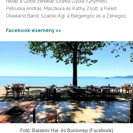
fellép a Góbé zenekar, Szarka Gyula (Ghymes),
Petruska András, Maszkura és Kathy Zsolt, a Füred
Dixieland Band, Szalóki Ági, a Bergengóc és a Zenegóc.
Facebook-esemény >>
Fotó: Balatoni Hal- és Borünnep (Facebook)