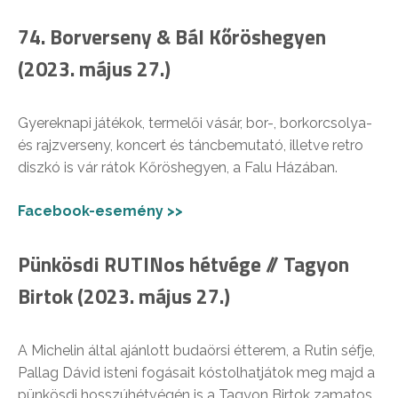
74. Borverseny & Bál Kőröshegyen
(2023. május 27.)
Gyereknapi játékok, termelői vásár, bor-, borkorcsolya-
és rajzverseny, koncert és táncbemutató, illetve retro
diszkó is vár rátok Kőröshegyen, a Falu Házában.
Facebook-esemény >>
Pünkösdi RUTINos hétvége // Tagyon
Birtok (2023. május 27.)
A Michelin által ajánlott budaörsi étterem, a Rutin séfje,
Pallag Dávid isteni fogásait kóstolhatjátok meg majd a
pünkösdi hosszúhétvégén is a Tagyon Birtok zamatos