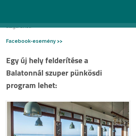
több száz koncert után is az ország egyik
legnépszerűbb zenekara. Május 26-án pedig a
Gyárkertben énekelhetitek együtt velük a legnagyobb
slágereiket.
Facebook-esemény >>
Egy új hely felderítése a
Balatonnál szuper pünkösdi
program lehet: