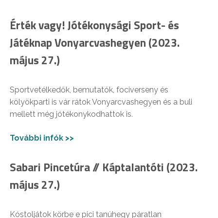
Érték vagy! Jótékonysági Sport- és
Játéknap Vonyarcvashegyen (2023.
május 27.)
Sportvetélkedők, bemutatók, fociverseny és
kölyökparti is vár rátok Vonyarcvashegyen és a buli
mellett még jótékonykodhattok is.
További infók >>
Sabari Pincetúra // Káptalantóti (2023.
május 27.)
Kóstoljátok körbe e pici tanúhegy páratlan