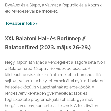
ByeAlex és a Slepp, a Valmar, a Republic és a Kozmix
élő fellépése vár benneteket.
További infók >>
XXI. Balatoni Hal- és Borünnep //
Balatonfüred (2023. május 26-29.)
Négy napon át várják a vendégeket a Tagore sétányon
a Balatonfüred-Csopaki Borvidék borászatai. A
kitelepült borászatok kínálata mellett a borokhoz illő
sajtok-, valamint a helyi éttermek által nyújtott balatoni
halételek közül is választhatnak az érdeklődők. A
rendezvény keretében gyermekelőadások és
foglalkoztató programok, játszóházak, gyermek
horgászverseny, koncertek is lesznek. A fesztiválon