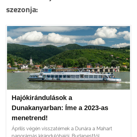
szezonja:
Hajókirándulások a
Dunakanyarban: Íme a 2023-as
menetrend!
Április végén visszatérnek a Dunára a Mahart
panorámás kirándulóhajói, Budapesttől