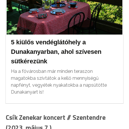
5 kiülős vendéglátóhely a
Dunakanyarban, ahol szívesen
sütkérezünk
Ha a fővárosban már minden teraszon
magatokba szívtátok a kellő mennyiségű
napfényt, vegyétek nyakatokba a napsütötte
Dunakanyart is!
Csík Zenekar koncert // Szentendre
(2023. május 7.)