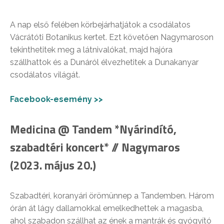
A nap első felében körbejárhatjátok a csodálatos
Vácrátóti Botanikus kertet. Ezt követően Nagymaroson
tekinthetitek meg a látnivalókat, majd hajóra
szállhattok és a Dunáról élvezhetitek a Dunakanyar
csodálatos világát.
Facebook-esemény >>
Medicina @ Tandem *Nyárindító,
szabadtéri koncert* // Nagymaros
(2023. május 20.)
Szabadtéri, koranyári örömünnep a Tandemben. Három
órán át lágy dallamokkal emelkedhettek a magasba,
ahol szabadon szállhat az ének a mantrák és gyógyító