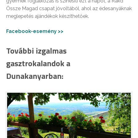
gyermek foglalkozás is színesíti ezt a napot, a Rakd
Össze Magad csapat jóvoltából, ahol az édesanyáknak
meglepetés ajándékok készíthetőek.
Facebook-esemény >>
További izgalmas
gasztrokalandok a
Dunakanyarban: