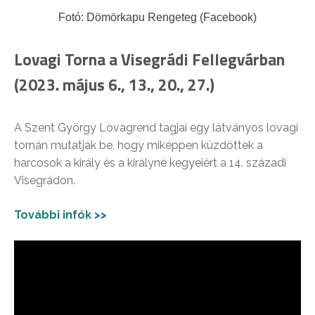
Fotó: Dömörkapu Rengeteg (Facebook)
Lovagi Torna a Visegrádi Fellegvárban
(2023. május 6., 13., 20., 27.)
A Szent György Lovagrend tagjai egy látványos lovagi
tornán mutatják be, hogy miképpen küzdöttek a
harcosok a király és a királyné kegyeiért a 14. századi
Visegrádon.
További infók >>