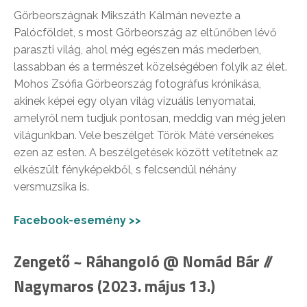
Görbeországnak Mikszáth Kálmán nevezte a
Palócföldet, s most Görbeország az eltűnőben lévő
paraszti világ, ahol még egészen más mederben,
lassabban és a természet közelségében folyik az élet.
Mohos Zsófia Görbeország fotográfus krónikása,
akinek képei egy olyan világ vizuális lenyomatai,
amelyről nem tudjuk pontosan, meddig van még jelen
világunkban. Vele beszélget Török Máté versénekes
ezen az esten. A beszélgetések között vetítetnek az
elkészült fényképekből, s felcsendül néhány
versmuzsika is.
Facebook-esemény >>
Zengető ~ Ráhangoló @ Nomád Bár //
Nagymaros (2023. május 13.)