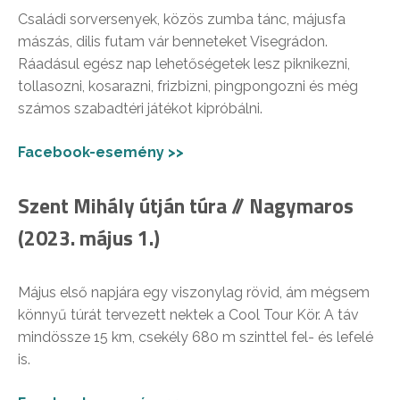
Családi sorversenyek, közös zumba tánc, májusfa
mászás, dilis futam vár benneteket Visegrádon.
Ráadásul egész nap lehetőségetek lesz piknikezni,
tollasozni, kosarazni, frizbizni, pingpongozni és még
számos szabadtéri játékot kipróbálni.
Facebook-esemény >>
Szent Mihály útján túra // Nagymaros
(2023. május 1.)
Május első napjára egy viszonylag rövid, ám mégsem
könnyű túrát tervezett nektek a Cool Tour Kör. A táv
mindössze 15 km, csekély 680 m szinttel fel- és lefelé
is.