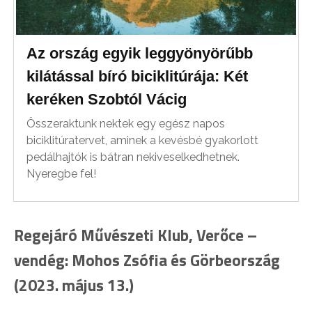
Az ország egyik leggyönyörűbb
kilátással bíró biciklitúrája: Két
keréken Szobtól Vácig
Összeraktunk nektek egy egész napos
biciklitúratervet, aminek a kevésbé gyakorlott
pedálhajtók is bátran nekiveselkedhetnek.
Nyeregbe fel!
Regejáró Művészeti Klub, Verőce –
vendég: Mohos Zsófia és Görbeország
(2023. május 13.)