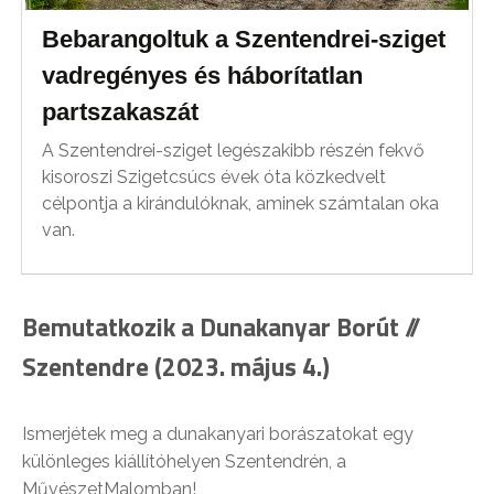
Bebarangoltuk a Szentendrei-sziget
vadregényes és háborítatlan
partszakaszát
A Szentendrei-sziget legészakibb részén fekvő
kisoroszi Szigetcsúcs évek óta közkedvelt
célpontja a kirándulóknak, aminek számtalan oka
van.
Bemutatkozik a Dunakanyar Borút //
Szentendre (2023. május 4.)
Ismerjétek meg a dunakanyari borászatokat egy
különleges kiállítóhelyen Szentendrén, a
MűvészetMalomban!