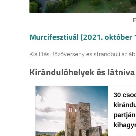
F
Murcifesztivál (2021. október
Kiállítás, főzőverseny és strandbuli az 
Kirándulóhelyek és látniva
30 csod
kirándu
partjá
kihagy