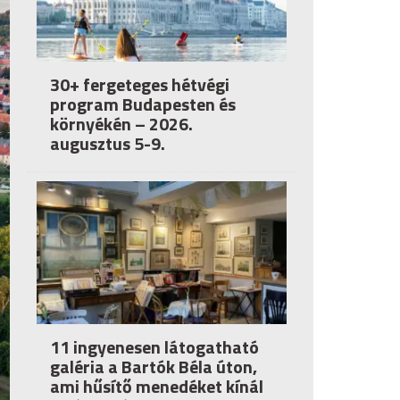
30+ fergeteges hétvégi
program Budapesten és
környékén – 2026.
augusztus 5-9.
11 ingyenesen látogatható
galéria a Bartók Béla úton,
ami hűsítő menedéket kínál