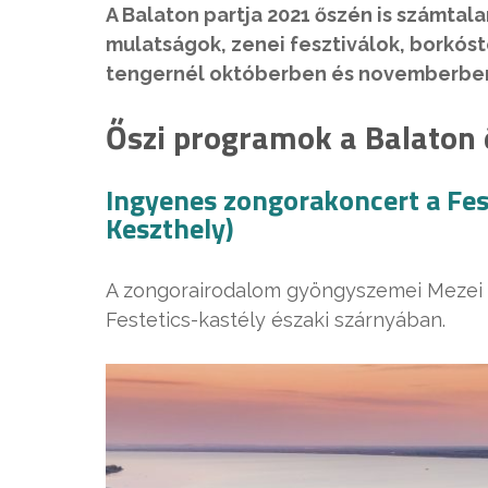
A Balaton partja 2021 őszén is számtala
mulatságok, zenei fesztiválok, borkóst
tengernél októberben és novemberbe
Őszi programok a Balaton 
Ingyenes zongorakoncert a Fes
Keszthely)
A zongorairodalom gyöngyszemei Mezei 
Festetics-kastély északi szárnyában.