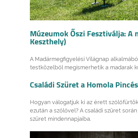
Múzeumok Őszi Fesztiválja: A m
Keszthely)
A Madármegfigyelési Világnap alkalmábó
testközelből megismerhetik a madarak kü
Családi Szüret a Homola Pincés
Hogyan válogatjuk ki az érett szőlőfürtöke
ezután a szőlővel? A családi szüret sorá
szüret mindennapjaiba.