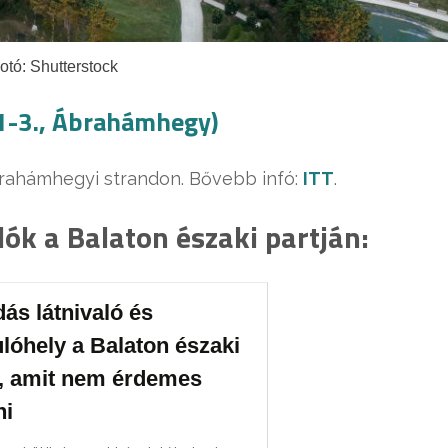
otó: Shutterstock
 1-3., Ábrahámhegy)
ábrahámhegyi strandon. Bővebb infó:
ITT
.
lók a Balaton északi partján:
ás látnivaló és
lóhely a Balaton északi
n, amit nem érdemes
ni