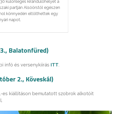
30 különleges kirándulóhelyet a
szaki partján Alsóörstől egészen
ahol könnyedén eltölthettek egy
nyári napot.
3., Balatonfüred)
i infó és versenykiírás
ITT
.
tóber 2., Köveskál)
21-es kiállításon bemutatott szobrok alkotóit
.