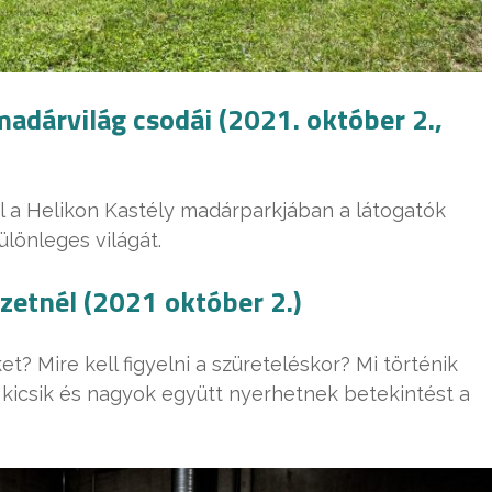
adárvilág csodái (2021. október 2.,
l a Helikon Kastély madárparkjában a látogatók
lönleges világát.
zetnél (2021 október 2.)
t? Mire kell figyelni a szüreteléskor? Mi történik
n kicsik és nagyok együtt nyerhetnek betekintést a