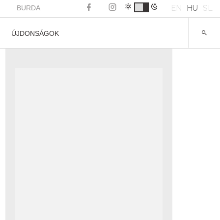
EN
HU
SL
BURDA
ÚJDONSÁGOK