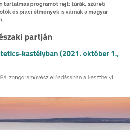
n tartalmas programot rejt: túrák, szüreti
olók és piaci élmények is várnak a magyar
n.
északi partján
tetics-kastélyban (2021. október 1.,
Pál zongoraművész előadásában a keszthelyi