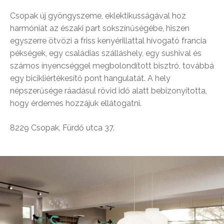
Csopak új gyöngyszeme, eklektikusságával hoz
harmóniát az északi part sokszínűségébe, hiszen
egyszerre ötvözi a friss kenyérillattal hívogató francia
pékségek, egy családias szálláshely, egy sushival és
számos ínyencséggel megbolondított bisztró, továbbá
egy bicikliértékesítő pont hangulatát. A hely
népszerűsége ráadásul rövid idő alatt bebizonyította,
hogy érdemes hozzájuk ellátogatni.
8229 Csopak, Fürdő utca 37.