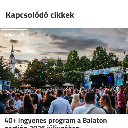
Kapcsolódó cikkek
BALATON
40+ ingyenes program a Balaton
partján 2026 júliusában