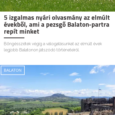
5 izgalmas nyári olvasmány az elmúlt
évekből, ami a pezsgő Balaton-partra
repít minket
Böngésszétek végig a válogatásunkat az elmúlt évek
legjobb Balatonon játszódó történeteiről.
BALATON