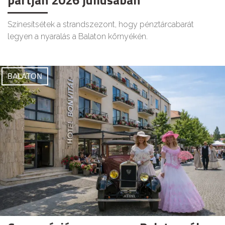
Színesítsétek a strandszezont, hogy pénztárcabarát
legyen a nyaralás a Balaton környékén.
BALATON