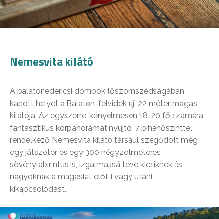
Nemesvita kilátó
A balatonedericsi dombok tőszomszédságában
kapott helyet a Balaton-felvidék új, 22 méter magas
kilátója. Az egyszerre, kényelmesen 18-20 fő számára
fantasztikus körpanorámát nyújtó, 7 pihenőszinttel
rendelkező Nemesvita kilátó társául szegődött még
egy játszótér és egy 300 négyzetméteres
sövénylabirintus is, izgalmassá téve kicsiknek és
nagyoknak a magaslat előtti vagy utáni
kikapcsolódást.