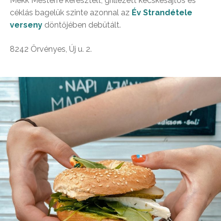
Mekk Mesterre keresztelt, grillezett kecskesajtos és
céklás bagelük szinte azonnal az
Év Strandétele
verseny
döntőjében debütált.
8242 Örvényes, Új u. 2.