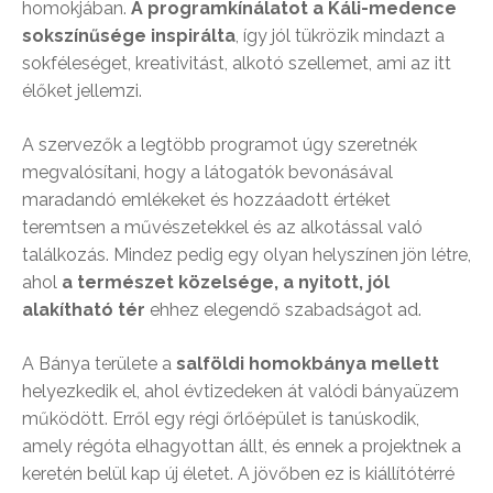
homokjában.
A programkínálatot a Káli-medence
sokszínűsége inspirálta
, így jól tükrözik mindazt a
sokféleséget, kreativitást, alkotó szellemet, ami az itt
élőket jellemzi.
A szervezők a legtöbb programot úgy szeretnék
megvalósítani, hogy a látogatók bevonásával
maradandó emlékeket és hozzáadott értéket
teremtsen a művészetekkel és az alkotással való
találkozás. Mindez pedig egy olyan helyszínen jön létre,
ahol
a természet közelsége, a nyitott, jól
alakítható tér
ehhez elegendő szabadságot ad.
A Bánya területe a
salföldi homokbánya mellett
helyezkedik el, ahol évtizedeken át valódi bányaüzem
működött. Erről egy régi őrlőépület is tanúskodik,
amely régóta elhagyottan állt, és ennek a projektnek a
keretén belül kap új életet. A jövőben ez is kiállítótérré