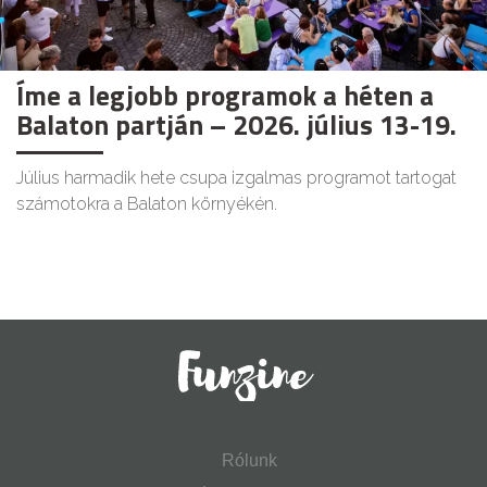
Íme a legjobb programok a héten a
Balaton partján – 2026. július 13-19.
Július harmadik hete csupa izgalmas programot tartogat
számotokra a Balaton környékén.
Rólunk