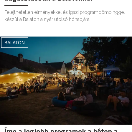
Felejthetetlen élményekkel és igazi programdömpinggel
készül a Balaton a nyár utolsó hónapjára.
BALATON
Íme a legjobb programok a héten a