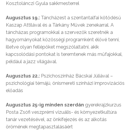
Kosztolánczi Gyula sakkmesterrel
Augusztus 19.:
Táncházest a szentantalfai kötődésű
Kaszap Attilával és a Tárkány Művek zenekarral. A
táncházas programokkal a szervezők szeretnék a
hagyományokat közösségi programként élővé tenni,
illetve olyan fellépőket megszólaltatni, akik
kapcsolódási pontokat is teremtenek más műfajokkal,
például a jazz világával.
Augusztus 22.:
Pszichoszínház Bácskai Júliával –
pszichológiai témájú, önismereti színházi improvizációs
előadás
Augusztus 25-ig minden szerdán
gyerekrajzkurzus
Posta Zsófi veszprémi vizuális- és környezetkultúra
tanár vezetésével, az önkifejezés és az alkotás
örömének megtapasztalásáért