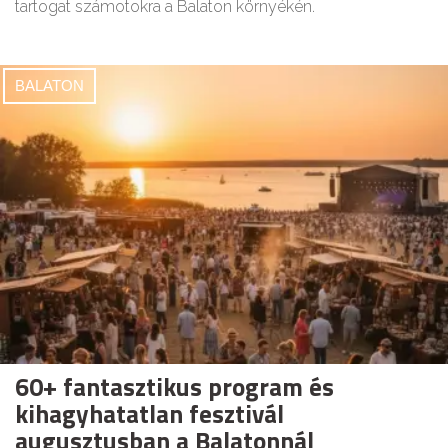
tartogat számotokra a Balaton környékén.
BALATON
60+ fantasztikus program és
kihagyhatatlan fesztivál
augusztusban a Balatonnál