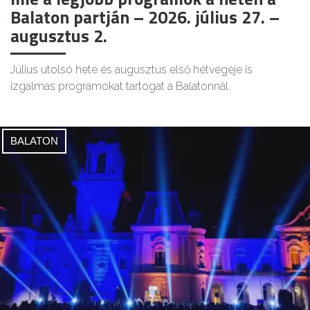
Balaton partján – 2026. július 27. –
augusztus 2.
Július utolsó hete és augusztus első hétvégéje is
izgalmas programokat tartogat a Balatonnál.
BALATON