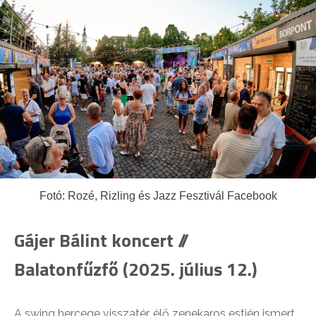
Fotó: Rozé, Rizling és Jazz Fesztivál Facebook
Gájer Bálint koncert //
Balatonfűzfő (2025. július 12.)
A swing hercege visszatér, élő zenekaros estjén ismert