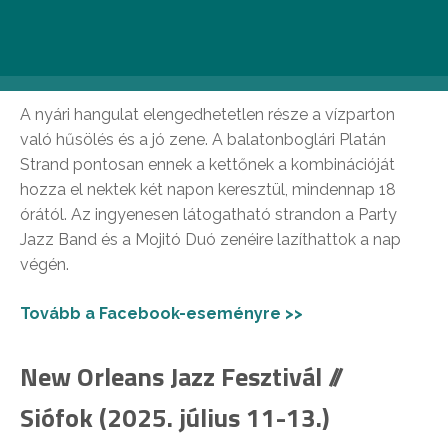
Strandon // Balatonboglár (2025.
július 11-12.)
A nyári hangulat elengedhetetlen része a vízparton
való hűsölés és a jó zene. A balatonboglári Platán
Strand pontosan ennek a kettőnek a kombinációját
hozza el nektek két napon keresztül, mindennap 18
órától. Az ingyenesen látogatható strandon a Party
Jazz Band és a Mojitó Duó zenéire lazíthattok a nap
végén.
Tovább a Facebook-eseményre >>
New Orleans Jazz Fesztivál //
Siófok (2025. július 11-13.)