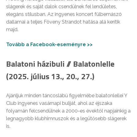
slágerek és saját dalok csendülnek fel lendületes,
elegáns stílusban. Az ingyenes koncert fülbemászó
dallamai a teljes Föveny Strandot hatása alá kerítik
majd.
Tovább a Facebook-eseményre >>
Balatoni házibuli // Balatonlelle
(2025. július 13., 20., 27.)
Ajánljuk minden táncoslábú figyelmébe balatonlellei Y
Club ingyenes vasárnapi buliját, ahol az éjszaka
folyamán felcsendülnek a 2000-es évektől napjainkig a
legnagyobb klubhimnuszok és a legütősebb slágerek
is.