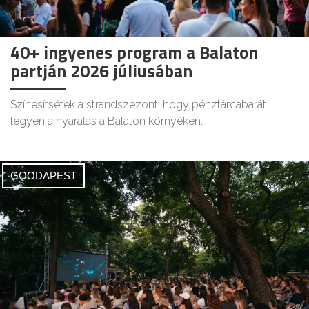
40+ ingyenes program a Balaton
partján 2026 júliusában
Színesítsétek a strandszezont, hogy pénztárcabarát
legyen a nyaralás a Balaton környékén.
GOODAPEST