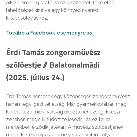
alkalommal 19 órától veszik kezdetét, tökéletes
lehetőséget kínálva egy könnyed nyáresti
kikapcsolódáshoz.
Tovább a Facebook-eseményre >>
Érdi Tamás zongoraművész
szólóestje // Balatonalmádi
(2025. július 24.)
Érdi Tamás nemcsak egy közönséges zongoraművész,
hanem egy igazi tehetség. Már gyermekkorában meg
kellett küzdenie a vakság okozta nehézségekkel, a
zenében mégis ki tudott teljesedni, és ez teljes
mértékben érződik játékán. A művész szólóestjének
megtekintése díjtalan, amely során valami olyan