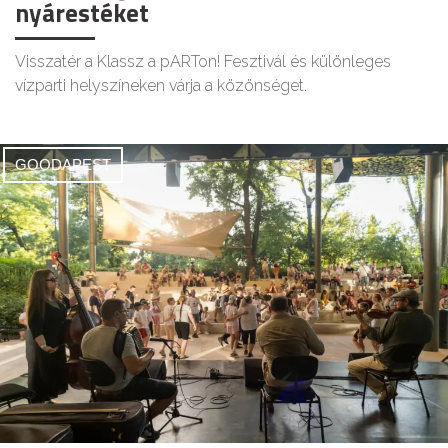
nyárestéket
Visszatér a Klassz a pARTon! Fesztivál és különleges
vízparti helyszíneken várja a közönséget.
GOODAPEST