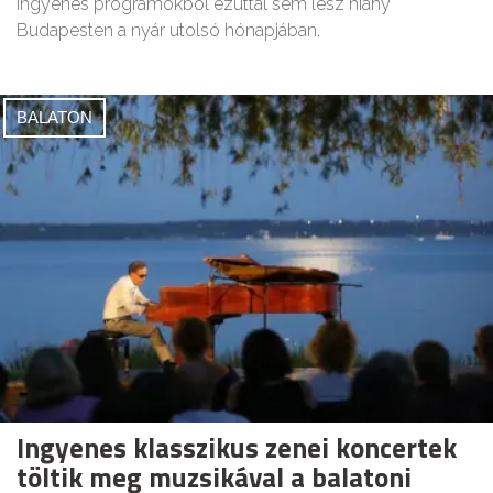
Ingyenes programokból ezúttal sem lesz hiány
Budapesten a nyár utolsó hónapjában.
BALATON
Ingyenes klasszikus zenei koncertek
töltik meg muzsikával a balatoni