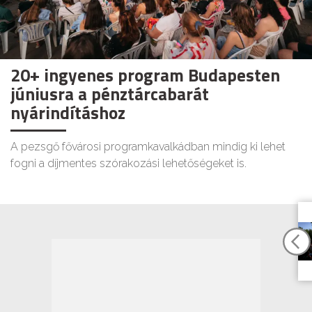
20+ ingyenes program Budapesten
júniusra a pénztárcabarát
nyárindításhoz
A pezsgő fővárosi programkavalkádban mindig ki lehet
fogni a díjmentes szórakozási lehetőségeket is.