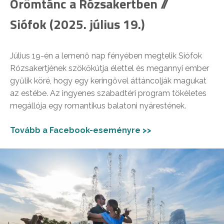
Örömtánc a Rózsakertben //
Siófok (2025. július 19.)
Július 19-én a lemenő nap fényében megtelik Siófok
Rózsakertjének szökőkútja élettel és megannyi ember
gyűlik köré, hogy egy keringővel áttáncolják magukat
az estébe. Az ingyenes szabadtéri program tökéletes
megállója egy romantikus balatoni nyárestének.
Tovább a Facebook-eseményre >>