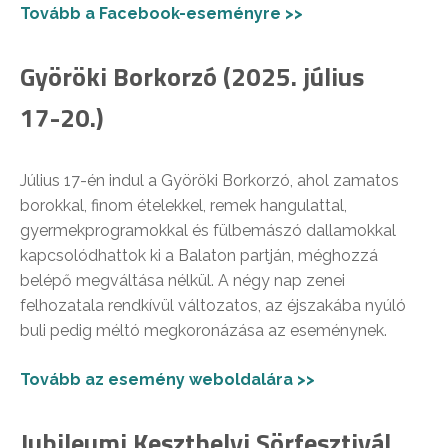
Tovább a Facebook-eseményre >>
Györöki Borkorzó (2025. július
17-20.)
Július 17-én indul a Györöki Borkorzó, ahol zamatos
borokkal, finom ételekkel, remek hangulattal,
gyermekprogramokkal és fülbemászó dallamokkal
kapcsolódhattok ki a Balaton partján, méghozzá
belépő megváltása nélkül. A négy nap zenei
felhozatala rendkívül változatos, az éjszakába nyúló
buli pedig méltó megkoronázása az eseménynek.
Tovább az esemény weboldalára >>
Jubileumi Keszthelyi Sörfesztivál