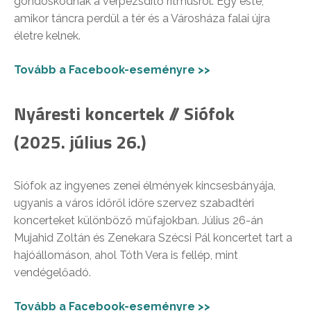
gondoskodnak a vérpezsdítő ritmusról. Egy este,
amikor táncra perdül a tér és a Városháza falai újra
életre kelnek.
Tovább a Facebook-eseményre >>
Nyáresti koncertek // Siófok
(2025. július 26.)
Siófok az ingyenes zenei élmények kincsesbányája,
ugyanis a város időről időre szervez szabadtéri
koncerteket különböző műfajokban. Július 26-án
Mujahid Zoltán és Zenekara Szécsi Pál koncertet tart a
hajóállomáson, ahol Tóth Vera is fellép, mint
vendégelőadó.
Tovább a Facebook-eseményre >>